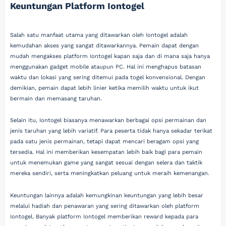
Keuntungan Platform Iontogel
Salah satu manfaat utama yang ditawarkan oleh Iontogel adalah
kemudahan akses yang sangat ditawarkannya. Pemain dapat dengan
mudah mengakses platform Iontogel kapan saja dan di mana saja hanya
menggunakan gadget mobile ataupun PC. Hal ini menghapus batasan
waktu dan lokasi yang sering ditemui pada togel konvensional. Dengan
demikian, pemain dapat lebih linier ketika memilih waktu untuk ikut
bermain dan memasang taruhan.
Selain itu, Iontogel biasanya menawarkan berbagai opsi permainan dan
jenis taruhan yang lebih variatif. Para peserta tidak hanya sekadar terikat
pada satu jenis permainan, tetapi dapat mencari beragam opsi yang
tersedia. Hal ini memberikan kesempatan lebih baik bagi para pemain
untuk menemukan game yang sangat sesuai dengan selera dan taktik
mereka sendiri, serta meningkatkan peluang untuk meraih kemenangan.
Keuntungan lainnya adalah kemungkinan keuntungan yang lebih besar
melalui hadiah dan penawaran yang sering ditawarkan oleh platform
Iontogel. Banyak platform Iontogel memberikan reward kepada para