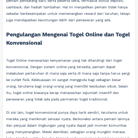
pemain pendatang baru serta peserta setia, termasuk bonus deposit,
cashback, dan hadiah tambahan. Hal ini menjadikan pemain tidak hanya
sekadar berkesempatan untuk memenangkan reward dari taruhan, tetapi
juga mendapatkan keuntungan lebih dari penawaran yang ada.
Pengulangan Mengenai Togel Online dan Togel
Konvensional
Togel Online menawarkan kenyamanan yang tak ditandingi dari togel
konvensional. Dengan sistem online yang tersedia, pemain dapat
melakukan pertaruhan di mana saja serta di mana saja tanpa harus pergi
ke outlet fisik. Keleluasaan ini sangat menggoda bagi sebagian besar
orang, terutama bagi orang-orang yang memiliki kesibukan sibuk. Selain
itu, togel online biasanya kerap menawarkan sejumlah insentif dan
penawaran yang tidak ada pada permainan togel tradisional.
Di sisi lain, togel konvensional punya daya tarik sendiri, terutama untuk
mereka yang menikmati sensasi nyata. Berkoneksi antara pemain lainnya
dan penjual dalam lingkungan yang nyata dapat jadi momen komunitas
yang menyenangkan. Meski demikian, sebagian orang mungkin merasa