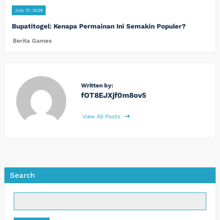
July 31, 2026
Bupatitogel: Kenapa Permainan Ini Semakin Populer?
Berita Games
Written by:
fOT8EJXjf0m8ov5
View All Posts
Search