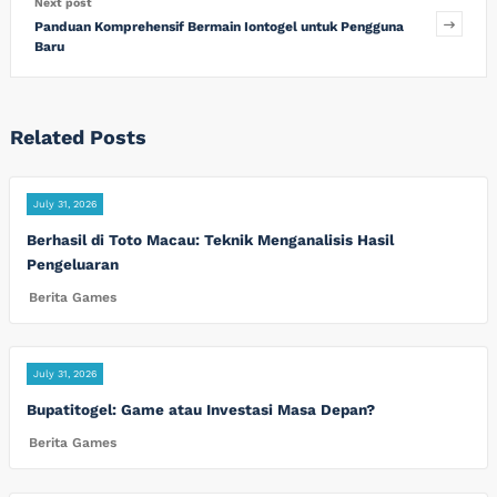
Next post
Panduan Komprehensif Bermain Iontogel untuk Pengguna
Baru
Related Posts
July 31, 2026
Berhasil di Toto Macau: Teknik Menganalisis Hasil
Pengeluaran
Berita Games
July 31, 2026
Bupatitogel: Game atau Investasi Masa Depan?
Berita Games