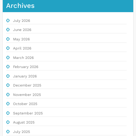
Archives
July 2026
June 2026
May 2026
April 2026
March 2026
February 2026
January 2026
December 2025
November 2025
October 2025
September 2025
August 2025
July 2025