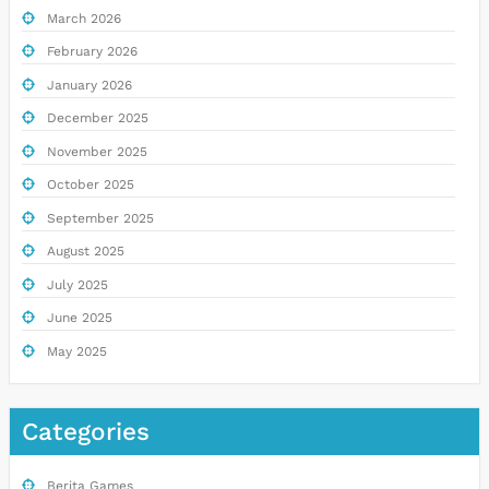
March 2026
February 2026
January 2026
December 2025
November 2025
October 2025
September 2025
August 2025
July 2025
June 2025
May 2025
Categories
Berita Games