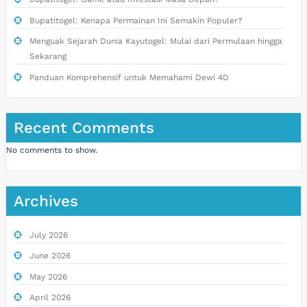
Bupatitogel: Kenapa Permainan Ini Semakin Populer?
Menguak Sejarah Dunia Kayutogel: Mulai dari Permulaan hingga
Sekarang
Panduan Komprehensif untuk Memahami Dewi 4D
Recent Comments
No comments to show.
Archives
July 2026
June 2026
May 2026
April 2026