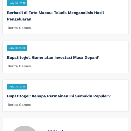
July 31, 2026
Berhasil di Toto Macau: Teknik Menganalisis Hasil
Pengeluaran
Berita Games
July 31, 2026
Bupatitogel: Game atau Investasi Masa Depan?
Berita Games
July 31, 2026
Bupatitogel: Kenapa Permainan Ini Semakin Populer?
Berita Games