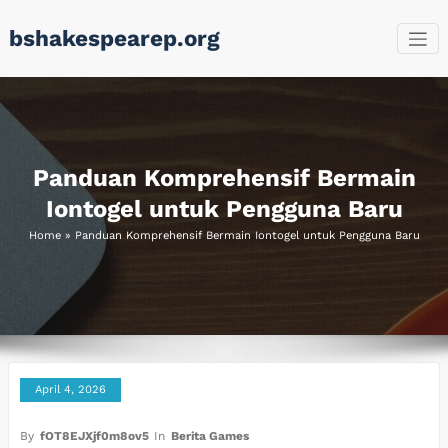
Skip
bshakespearep.org
to
content
Panduan Komprehensif Bermain
Iontogel untuk Pengguna Baru
Home
»
Panduan Komprehensif Bermain Iontogel untuk Pengguna Baru
April 4, 2026
By
fOT8EJXjf0m8ov5
In
Berita Games