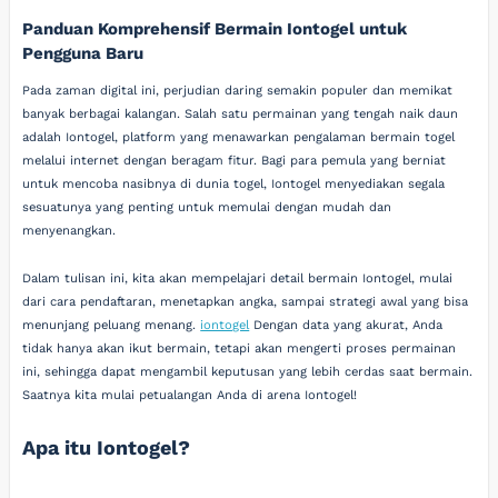
Panduan Komprehensif Bermain Iontogel untuk
Pengguna Baru
Pada zaman digital ini, perjudian daring semakin populer dan memikat
banyak berbagai kalangan. Salah satu permainan yang tengah naik daun
adalah Iontogel, platform yang menawarkan pengalaman bermain togel
melalui internet dengan beragam fitur. Bagi para pemula yang berniat
untuk mencoba nasibnya di dunia togel, Iontogel menyediakan segala
sesuatunya yang penting untuk memulai dengan mudah dan
menyenangkan.
Dalam tulisan ini, kita akan mempelajari detail bermain Iontogel, mulai
dari cara pendaftaran, menetapkan angka, sampai strategi awal yang bisa
menunjang peluang menang.
iontogel
Dengan data yang akurat, Anda
tidak hanya akan ikut bermain, tetapi akan mengerti proses permainan
ini, sehingga dapat mengambil keputusan yang lebih cerdas saat bermain.
Saatnya kita mulai petualangan Anda di arena Iontogel!
Apa itu Iontogel?