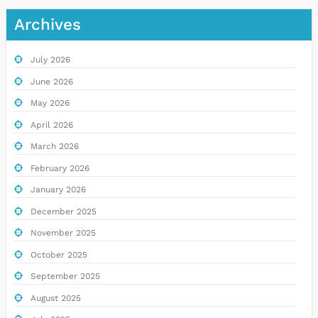
Archives
July 2026
June 2026
May 2026
April 2026
March 2026
February 2026
January 2026
December 2025
November 2025
October 2025
September 2025
August 2025