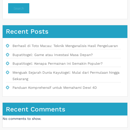
Search
Recent Posts
Berhasil di Toto Macau: Teknik Menganalisis Hasil Pengeluaran
Bupatitogel: Game atau Investasi Masa Depan?
Bupatitogel: Kenapa Permainan Ini Semakin Populer?
Menguak Sejarah Dunia Kayutogel: Mulai dari Permulaan hingga
Sekarang
Panduan Komprehensif untuk Memahami Dewi 4D
Recent Comments
No comments to show.