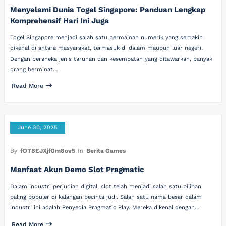
Menyelami Dunia Togel Singapore: Panduan Lengkap
Komprehensif Hari Ini Juga
Togel Singapore menjadi salah satu permainan numerik yang semakin
dikenal di antara masyarakat, termasuk di dalam maupun luar negeri.
Dengan beraneka jenis taruhan dan kesempatan yang ditawarkan, banyak
orang berminat…
Read More
June 30, 2025
By
fOT8EJXjf0m8ov5
In
Berita Games
Manfaat Akun Demo Slot Pragmatic
Dalam industri perjudian digital, slot telah menjadi salah satu pilihan
paling populer di kalangan pecinta judi. Salah satu nama besar dalam
industri ini adalah Penyedia Pragmatic Play. Mereka dikenal dengan…
Read More