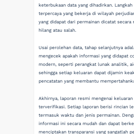
keterbukaan data yang dihadirkan. Langkah 
terpercaya yang bekerja di wilayah perjudi
yang didapat dari permainan dicatat secara
hilang atau salah.
Usai perolehan data, tahap selanjutnya ad
mengecek apakah informasi yang didapat co
modern, seperti perangkat lunak analitik
sehingga setiap keluaran dapat dijamin keak
pencatatan yang membantu mempertahankan 
Akhirnya, laporan resmi mengenai keluaran
terverifikasi. Setiap laporan berisi rincian
termasuk waktu dan jenis permainan. Deng
informasi ini secara mudah dan dapat berke
menciptakan transparansi yang sangatlah pe