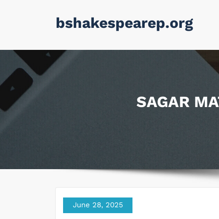
Skip
bshakespearep.org
to
content
SAGAR MA
June 28, 2025