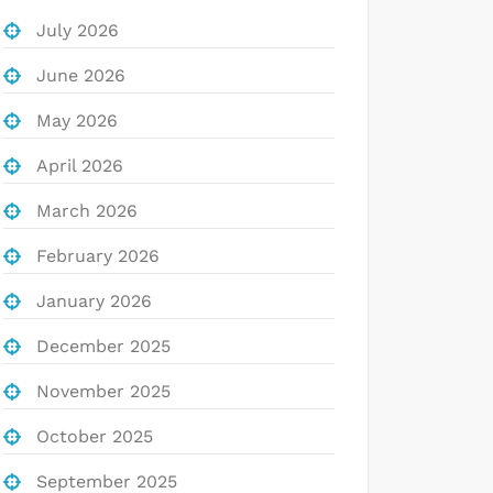
July 2026
June 2026
May 2026
April 2026
March 2026
February 2026
January 2026
December 2025
November 2025
October 2025
September 2025