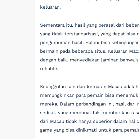
keluaran.
Sementara itu, hasil yang berasal dari beber
yang tidak terstandarisasi, yang dapat bis
pengumuman hasil. Hal ini bisa kebingungan
bermain pada beberapa situs. Keluaran Maca
dengan baik, menyediakan jaminan bahwa set
reliable.
Keunggulan lain dari keluaran Macau adalah
memungkinkan para pemain bisa menemukan
mereka. Dalam perbandingan ini, hasil dari
sedikit, yang membuat tak memberikan rasa
dari Macau tidak hanya superior dalam hal c
game yang bisa dinikmati untuk para pemai