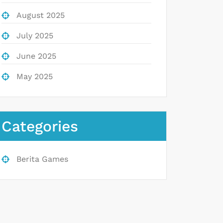
August 2025
July 2025
June 2025
May 2025
Categories
Berita Games