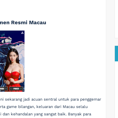
men Resmi Macau
i sekarang jadi acuan sentral untuk para penggemar
rta game bilangan, keluaran dari Macau selalu
i dan kehandalan yang sangat baik. Banyak para