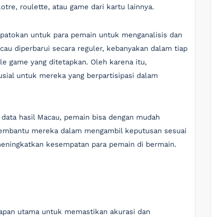
otre, roulette, atau game dari kartu lainnya.
adi patokan untuk para pemain untuk menganalisis dan
acau diperbarui secara reguler, kebanyakan dalam tiap
e game yang ditetapkan. Oleh karena itu,
rusial untuk mereka yang berpartisipasi dalam
 data hasil Macau, pemain bisa dengan mudah
i membantu mereka dalam mengambil keputusan sesuai
 meningkatkan kesempatan para pemain di bermain.
hapan utama untuk memastikan akurasi dan