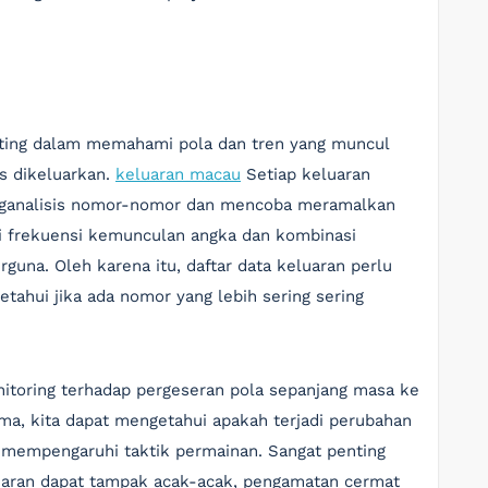
nting dalam memahami pola dan tren yang muncul
lis dikeluarkan.
keluaran macau
Setiap keluaran
nganalisis nomor-nomor dan mencoba meramalkan
ti frekuensi kemunculan angka dan kombinasi
guna. Oleh karena itu, daftar data keluaran perlu
tahui jika ada nomor yang lebih sering sering
onitoring terhadap pergeseran pola sepanjang masa ke
a, kita dapat mengetahui apakah terjadi perubahan
t mempengaruhi taktik permainan. Sangat penting
aran dapat tampak acak-acak, pengamatan cermat