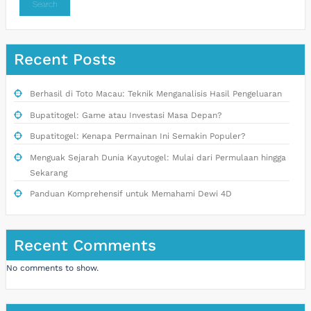
Search
Recent Posts
Berhasil di Toto Macau: Teknik Menganalisis Hasil Pengeluaran
Bupatitogel: Game atau Investasi Masa Depan?
Bupatitogel: Kenapa Permainan Ini Semakin Populer?
Menguak Sejarah Dunia Kayutogel: Mulai dari Permulaan hingga
Sekarang
Panduan Komprehensif untuk Memahami Dewi 4D
Recent Comments
No comments to show.