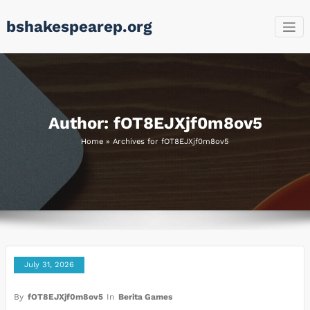
Skip
bshakespearep.org
to
content
Author:
fOT8EJXjf0m8ov5
Home
»
Archives for fOT8EJXjf0m8ov5
July 31, 2026
By
fOT8EJXjf0m8ov5
In
Berita Games