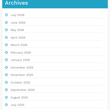
Archives
July 2026
June 2026
May 2026
April 2026
March 2026
February 2026
January 2026
December 2025
November 2025
October 2025
September 2025
August 2025
July 2025