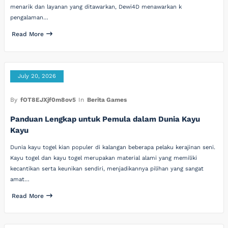
menarik dan layanan yang ditawarkan, Dewi4D menawarkan k
pengalaman…
Read More
July 20, 2026
By
fOT8EJXjf0m8ov5
In
Berita Games
Panduan Lengkap untuk Pemula dalam Dunia Kayu
Kayu
Dunia kayu togel kian populer di kalangan beberapa pelaku kerajinan seni.
Kayu togel dan kayu togel merupakan material alami yang memiliki
kecantikan serta keunikan sendiri, menjadikannya pilihan yang sangat
amat…
Read More