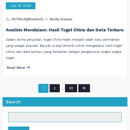
July 19, 2026
By
fOT8EJXjf0m8ov5
In
Berita Games
Analisis Mendalam: Hasil Togel China dan Data Terbaru
Dalam dunia perjudian, togel China telah menjadi salah satu permainan
yang sangat populer. Banyak orang tertarik untuk mengetahui hasil togel
China dan data terbaru yang berkaitan dengan pengeluaran angka-angka
togel…
Read More
Posts
1
2
…
92
pagination
Search