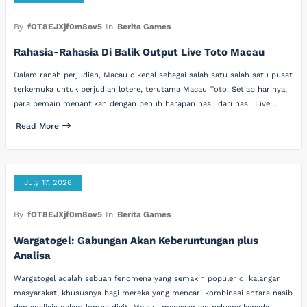
By
fOT8EJXjf0m8ov5
In
Berita Games
Rahasia-Rahasia Di Balik Output Live Toto Macau
Dalam ranah perjudian, Macau dikenal sebagai salah satu salah satu pusat
terkemuka untuk perjudian lotere, terutama Macau Toto. Setiap harinya,
para pemain menantikan dengan penuh harapan hasil dari hasil Live…
Read More
July 17, 2026
By
fOT8EJXjf0m8ov5
In
Berita Games
Wargatogel: Gabungan Akan Keberuntungan plus
Analisa
Wargatogel adalah sebuah fenomena yang semakin populer di kalangan
masyarakat, khususnya bagi mereka yang mencari kombinasi antara nasib