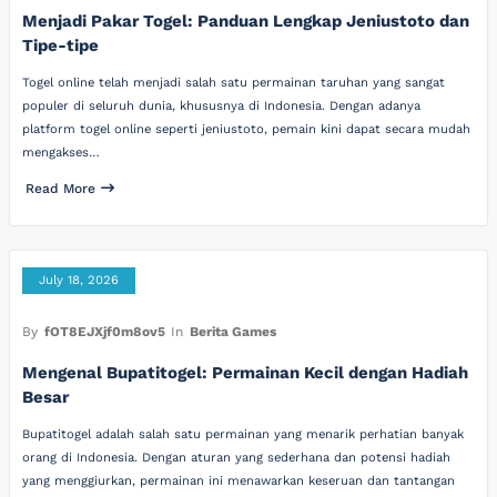
Menjadi Pakar Togel: Panduan Lengkap Jeniustoto dan
Tipe-tipe
Togel online telah menjadi salah satu permainan taruhan yang sangat
populer di seluruh dunia, khususnya di Indonesia. Dengan adanya
platform togel online seperti jeniustoto, pemain kini dapat secara mudah
mengakses…
Read More
July 18, 2026
By
fOT8EJXjf0m8ov5
In
Berita Games
Mengenal Bupatitogel: Permainan Kecil dengan Hadiah
Besar
Bupatitogel adalah salah satu permainan yang menarik perhatian banyak
orang di Indonesia. Dengan aturan yang sederhana dan potensi hadiah
yang menggiurkan, permainan ini menawarkan keseruan dan tantangan