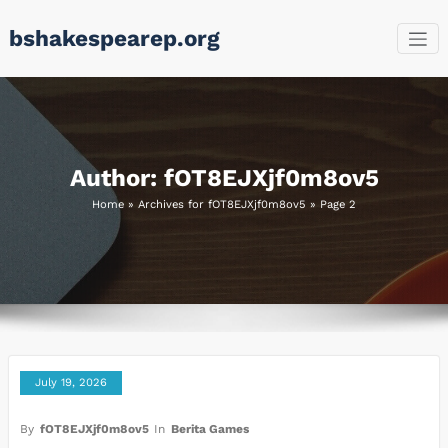
Skip
bshakespearep.org
to
content
Author:
fOT8EJXjf0m8ov5
Home
»
Archives for fOT8EJXjf0m8ov5
»
Page 2
July 19, 2026
By
fOT8EJXjf0m8ov5
In
Berita Games