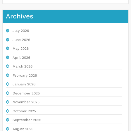
Archives
July 2026
June 2026
May 2026
April 2026
March 2026
February 2026
January 2026
December 2025
November 2025
October 2025
September 2025
August 2025