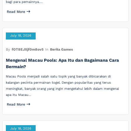
bagi para pemainnya.…
Read More
July 18, 2026
By
fOT8EJXjf0m8ov5
In
Berita Games
Mengenal Macau Pools: Apa Itu dan Bagaimana Cara
Bermain?
Macau Pools menjadi salah satu topik yang banyak dibicarakan di
kalangan pecinta permainan togel. Dengan popularitas yang terus
meningkat, banyak orang yang ingin mengetahui lebih dalam mengenai
apa itu Macau…
Read More
July 18, 2026