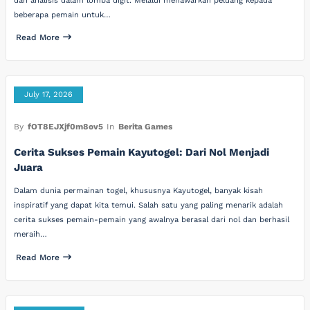
dan analisis dalam lomba digit. Melalui menawarkan peluang kepada
beberapa pemain untuk…
Read More
July 17, 2026
By
fOT8EJXjf0m8ov5
In
Berita Games
Cerita Sukses Pemain Kayutogel: Dari Nol Menjadi
Juara
Dalam dunia permainan togel, khususnya Kayutogel, banyak kisah
inspiratif yang dapat kita temui. Salah satu yang paling menarik adalah
cerita sukses pemain-pemain yang awalnya berasal dari nol dan berhasil
meraih…
Read More