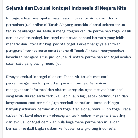
Sejarah dan Evolusi Iontogel Indonesia di Negara Kita
Iontogel adalah merupakan salah satu inovasi terkini dalam dunia
permainan judi online di Tanah Air yang semakin dikenal selama tahun-
tahun belakangan ini. Melalui mengintegrasikan ide permainan togel klasik
dan inovasi teknologi, ion togel membawa sensasi bermain yang lebih
menarik dan interaktif bagi pecinta togel. Berkembangnya signifikan
pengguna internet serta smartphone di Tanah Air telah menyebabkan
kehadiran beragam situs judi online, di antara permainan ion togel adalah
salah satu yang paling menonjol.
Riwayat evolusi iontogel di dalam Tanah Air terkait erat dari
perkembangan sektor perjudian pada umumnya. Permainan ini
menggunakan informasi dan sistem kompleks agar menyediakan hasil
yang lebih akurat serta terbuka. Lebih jauh lagi, aspek perlindungan dan
kenyamanan saat bermain juga menjadi perhatian utama, sehingga
banyak partisipan berpindah dari togel tradisional menuju ion togel. Pada
tulisan ini, kami akan membincangkan lebih dalam mengenai travelling
dan evolusi iontogel demikian pula bagaimana permainan ini sudah
berhasil menjadi bagian dalam kehidupan orang-orang Indonesia.