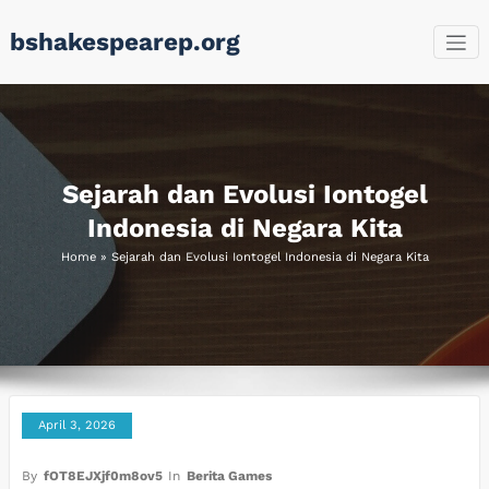
Skip
bshakespearep.org
to
content
Sejarah dan Evolusi Iontogel
Indonesia di Negara Kita
Home
»
Sejarah dan Evolusi Iontogel Indonesia di Negara Kita
April 3, 2026
By
fOT8EJXjf0m8ov5
In
Berita Games