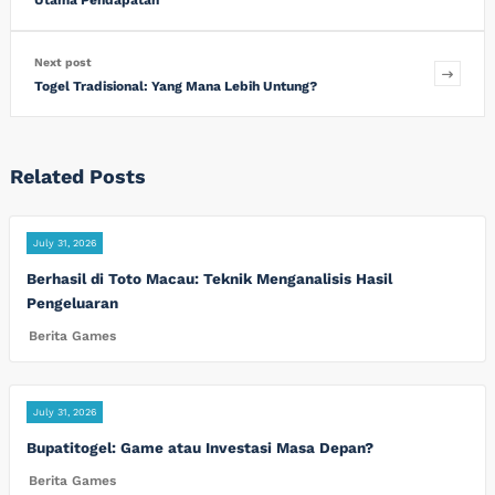
Next post
Togel Tradisional: Yang Mana Lebih Untung?
Related Posts
July 31, 2026
Berhasil di Toto Macau: Teknik Menganalisis Hasil
Pengeluaran
Berita Games
July 31, 2026
Bupatitogel: Game atau Investasi Masa Depan?
Berita Games