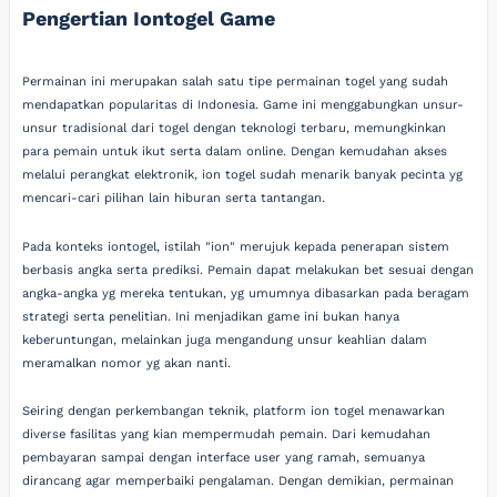
Pengertian Iontogel Game
Permainan ini merupakan salah satu tipe permainan togel yang sudah
mendapatkan popularitas di Indonesia. Game ini menggabungkan unsur-
unsur tradisional dari togel dengan teknologi terbaru, memungkinkan
para pemain untuk ikut serta dalam online. Dengan kemudahan akses
melalui perangkat elektronik, ion togel sudah menarik banyak pecinta yg
mencari-cari pilihan lain hiburan serta tantangan.
Pada konteks iontogel, istilah "ion" merujuk kepada penerapan sistem
berbasis angka serta prediksi. Pemain dapat melakukan bet sesuai dengan
angka-angka yg mereka tentukan, yg umumnya dibasarkan pada beragam
strategi serta penelitian. Ini menjadikan game ini bukan hanya
keberuntungan, melainkan juga mengandung unsur keahlian dalam
meramalkan nomor yg akan nanti.
Seiring dengan perkembangan teknik, platform ion togel menawarkan
diverse fasilitas yang kian mempermudah pemain. Dari kemudahan
pembayaran sampai dengan interface user yang ramah, semuanya
dirancang agar memperbaiki pengalaman. Dengan demikian, permainan