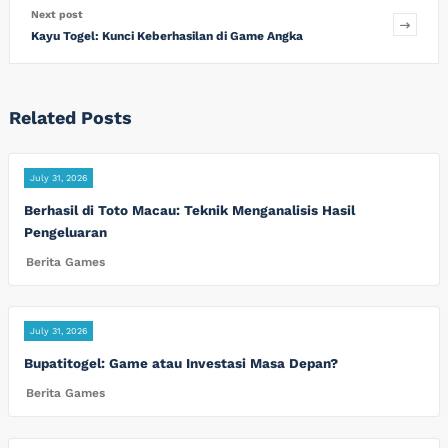
Next post
Kayu Togel: Kunci Keberhasilan di Game Angka
Related Posts
July 31, 2026
Berhasil di Toto Macau: Teknik Menganalisis Hasil
Pengeluaran
Berita Games
July 31, 2026
Bupatitogel: Game atau Investasi Masa Depan?
Berita Games