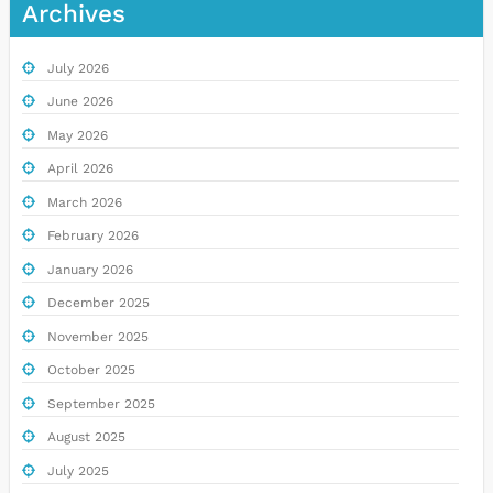
Archives
July 2026
June 2026
May 2026
April 2026
March 2026
February 2026
January 2026
December 2025
November 2025
October 2025
September 2025
August 2025
July 2025