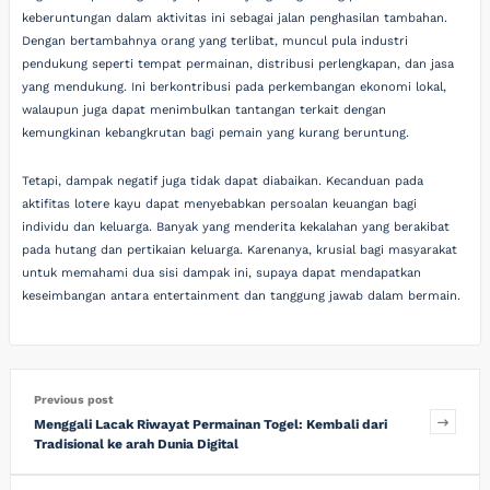
keberuntungan dalam aktivitas ini sebagai jalan penghasilan tambahan.
Dengan bertambahnya orang yang terlibat, muncul pula industri
pendukung seperti tempat permainan, distribusi perlengkapan, dan jasa
yang mendukung. Ini berkontribusi pada perkembangan ekonomi lokal,
walaupun juga dapat menimbulkan tantangan terkait dengan
kemungkinan kebangkrutan bagi pemain yang kurang beruntung.
Tetapi, dampak negatif juga tidak dapat diabaikan. Kecanduan pada
aktifitas lotere kayu dapat menyebabkan persoalan keuangan bagi
individu dan keluarga. Banyak yang menderita kekalahan yang berakibat
pada hutang dan pertikaian keluarga. Karenanya, krusial bagi masyarakat
untuk memahami dua sisi dampak ini, supaya dapat mendapatkan
keseimbangan antara entertainment dan tanggung jawab dalam bermain.
Previous post
Menggali Lacak Riwayat Permainan Togel: Kembali dari
Tradisional ke arah Dunia Digital