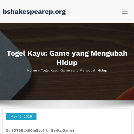
Skip
bshakespearep.org
to
content
Togel Kayu: Game yang Mengubah
Hidup
Home
»
Togel Kayu: Game yang Mengubah Hidup
May 12, 2026
By
fOT8EJXjf0m8ov5
In
Berita Games