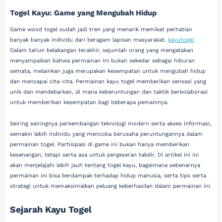
Togel Kayu: Game yang Mengubah Hidup
Game wood togel sudah jadi tren yang menarik memikat perhatian
banyak banyak individu dari beragam lapisan masyarakat.
kayutogel
Dalam tahun belakangan terakhir, sejumlah orang yang mengatakan
menyampaikan bahwa permainan ini bukan sekedar sebagai hiburan
semata, melainkan juga merupakan kesempatan untuk mengubah hidup
dan mencapai cita-cita. Permainan kayu togel memberikan sensasi yang
unik dan mendebarkan, di mana keberuntungan dan taktik berkolaborasi
untuk memberikan kesempatan bagi beberapa pemainnya.
Seiring seiringnya perkembangan teknologi modern serta akses informasi,
semakin lebih individu yang mencoba berusaha peruntungannya dalam
permainan togel. Partisipasi di game ini bukan hanya memberikan
kesenangan, tetapi serta asa untuk pergeseran takdir. Di artikel ini ini
akan menjelajahi lebih jauh tentang togel kayu, bagaimana sebenarnya
permainan ini bisa berdampak terhadap hidup manusia, serta tips serta
strategi untuk memaksimalkan peluang keberhasilan dalam permainan ini.
Sejarah Kayu Togel