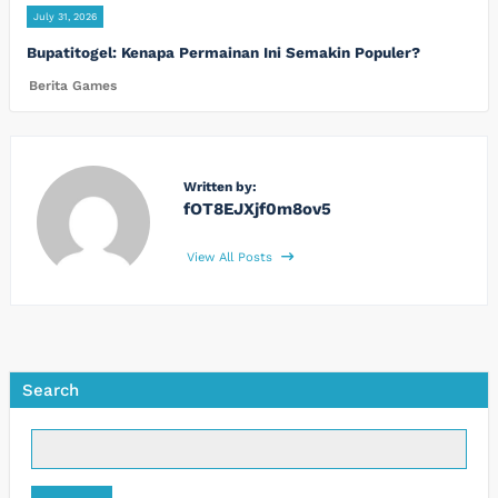
July 31, 2026
Bupatitogel: Kenapa Permainan Ini Semakin Populer?
Berita Games
Written by:
fOT8EJXjf0m8ov5
View All Posts
Search