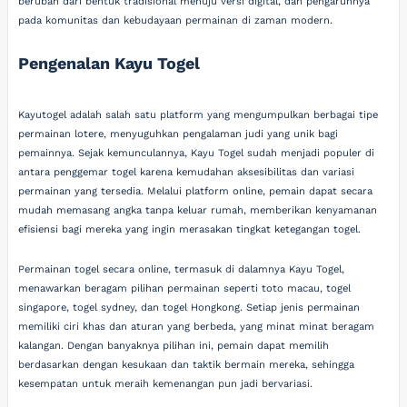
berubah dari bentuk tradisional menuju versi digital, dan pengaruhnya
pada komunitas dan kebudayaan permainan di zaman modern.
Pengenalan Kayu Togel
Kayutogel adalah salah satu platform yang mengumpulkan berbagai tipe
permainan lotere, menyuguhkan pengalaman judi yang unik bagi
pemainnya. Sejak kemunculannya, Kayu Togel sudah menjadi populer di
antara penggemar togel karena kemudahan aksesibilitas dan variasi
permainan yang tersedia. Melalui platform online, pemain dapat secara
mudah memasang angka tanpa keluar rumah, memberikan kenyamanan
efisiensi bagi mereka yang ingin merasakan tingkat ketegangan togel.
Permainan togel secara online, termasuk di dalamnya Kayu Togel,
menawarkan beragam pilihan permainan seperti toto macau, togel
singapore, togel sydney, dan togel Hongkong. Setiap jenis permainan
memiliki ciri khas dan aturan yang berbeda, yang minat minat beragam
kalangan. Dengan banyaknya pilihan ini, pemain dapat memilih
berdasarkan dengan kesukaan dan taktik bermain mereka, sehingga
kesempatan untuk meraih kemenangan pun jadi bervariasi.