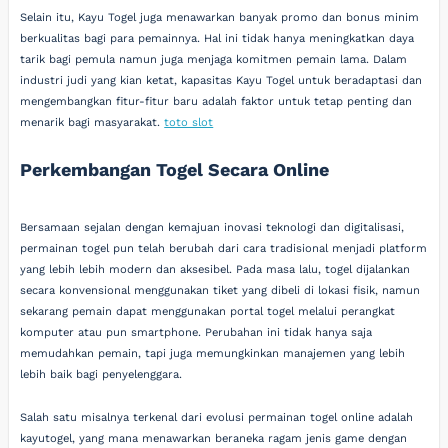
Selain itu, Kayu Togel juga menawarkan banyak promo dan bonus minim
berkualitas bagi para pemainnya. Hal ini tidak hanya meningkatkan daya
tarik bagi pemula namun juga menjaga komitmen pemain lama. Dalam
industri judi yang kian ketat, kapasitas Kayu Togel untuk beradaptasi dan
mengembangkan fitur-fitur baru adalah faktor untuk tetap penting dan
menarik bagi masyarakat.
toto slot
Perkembangan Togel Secara Online
Bersamaan sejalan dengan kemajuan inovasi teknologi dan digitalisasi,
permainan togel pun telah berubah dari cara tradisional menjadi platform
yang lebih lebih modern dan aksesibel. Pada masa lalu, togel dijalankan
secara konvensional menggunakan tiket yang dibeli di lokasi fisik, namun
sekarang pemain dapat menggunakan portal togel melalui perangkat
komputer atau pun smartphone. Perubahan ini tidak hanya saja
memudahkan pemain, tapi juga memungkinkan manajemen yang lebih
lebih baik bagi penyelenggara.
Salah satu misalnya terkenal dari evolusi permainan togel online adalah
kayutogel, yang mana menawarkan beraneka ragam jenis game dengan