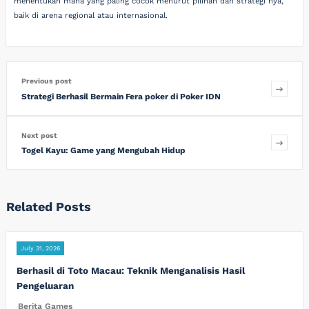
menentukan mana yang paling cocok menurut pilihan dan strategi nya,
baik di arena regional atau internasional.
Previous post
Strategi Berhasil Bermain Fera poker di Poker IDN
Next post
Togel Kayu: Game yang Mengubah Hidup
Related Posts
July 31, 2026
Berhasil di Toto Macau: Teknik Menganalisis Hasil
Pengeluaran
Berita Games