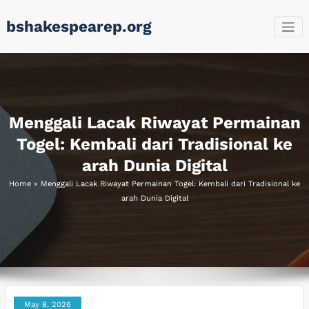
Skip
bshakespearep.org
to
content
Menggali Lacak Riwayat Permainan
Togel: Kembali dari Tradisional ke
arah Dunia Digital
Home
»
Menggali Lacak Riwayat Permainan Togel: Kembali dari Tradisional ke
arah Dunia Digital
May 8, 2026