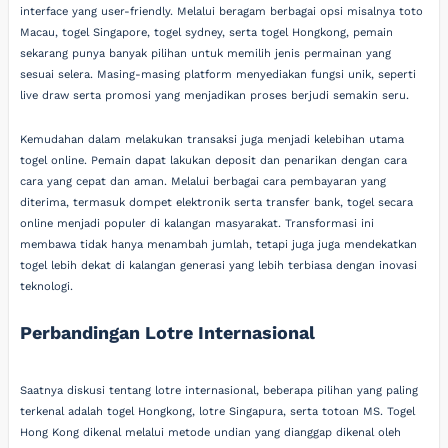
interface yang user-friendly. Melalui beragam berbagai opsi misalnya toto
Macau, togel Singapore, togel sydney, serta togel Hongkong, pemain
sekarang punya banyak pilihan untuk memilih jenis permainan yang
sesuai selera. Masing-masing platform menyediakan fungsi unik, seperti
live draw serta promosi yang menjadikan proses berjudi semakin seru.
Kemudahan dalam melakukan transaksi juga menjadi kelebihan utama
togel online. Pemain dapat lakukan deposit dan penarikan dengan cara
cara yang cepat dan aman. Melalui berbagai cara pembayaran yang
diterima, termasuk dompet elektronik serta transfer bank, togel secara
online menjadi populer di kalangan masyarakat. Transformasi ini
membawa tidak hanya menambah jumlah, tetapi juga juga mendekatkan
togel lebih dekat di kalangan generasi yang lebih terbiasa dengan inovasi
teknologi.
Perbandingan Lotre Internasional
Saatnya diskusi tentang lotre internasional, beberapa pilihan yang paling
terkenal adalah togel Hongkong, lotre Singapura, serta totoan MS. Togel
Hong Kong dikenal melalui metode undian yang dianggap dikenal oleh