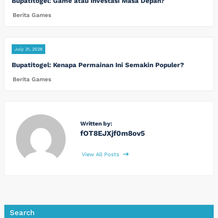
Bupatitogel: Game atau Investasi Masa Depan?
Berita Games
July 31, 2026
Bupatitogel: Kenapa Permainan Ini Semakin Populer?
Berita Games
Written by:
fOT8EJXjf0m8ov5
View All Posts
Search