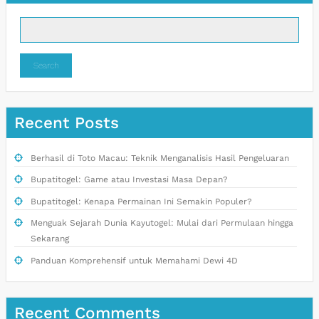
Search
Recent Posts
Berhasil di Toto Macau: Teknik Menganalisis Hasil Pengeluaran
Bupatitogel: Game atau Investasi Masa Depan?
Bupatitogel: Kenapa Permainan Ini Semakin Populer?
Menguak Sejarah Dunia Kayutogel: Mulai dari Permulaan hingga
Sekarang
Panduan Komprehensif untuk Memahami Dewi 4D
Recent Comments