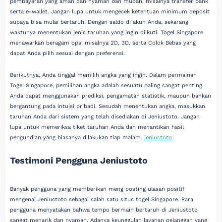
pembayaran yang aman dan nyaman dan mudah, misalnya transfer bank
serta e-wallet. Jangan lupa untuk mengecek ketentuan minimum deposit
supaya bisa mulai bertaruh. Dengan saldo di akun Anda, sekarang
waktunya menentukan jenis taruhan yang ingin diikuti. Togel Singapore
menawarkan beragam opsi misalnya 2D, 3D, serta Colok Bebas yang
dapat Anda pilih sesuai dengan preferensi.
Berikutnya, Anda tinggal memilih angka yang ingin. Dalam permainan
Togel Singapore, pemilihan angka adalah sesuatu paling sangat penting.
Anda dapat menggunakan prediksi, pengamatan statistik, maupun bahkan
bergantung pada intuisi pribadi. Sesudah menentukan angka, masukkan
taruhan Anda dari sistem yang telah disediakan di Jeniustoto. Jangan
lupa untuk memeriksa tiket taruhan Anda dan menantikan hasil
pengundian yang biasanya dilakukan tiap malam.
jeniustoto
Testimoni Pengguna Jeniustoto
Banyak pengguna yang memberikan meng posting ulasan positif
mengenai Jeniustoto sebagai salah satu situs togel Singapore. Para
pengguna menyatakan bahwa tempo bermain bertaruh di Jeniustoto
sangat menarik dan nyaman. Adanya keunggulan layanan pelanggan yang