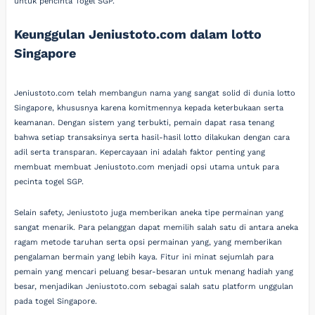
untuk pencinta Togel SGP.
Keunggulan Jeniustoto.com dalam lotto
Singapore
Jeniustoto.com telah membangun nama yang sangat solid di dunia lotto
Singapore, khususnya karena komitmennya kepada keterbukaan serta
keamanan. Dengan sistem yang terbukti, pemain dapat rasa tenang
bahwa setiap transaksinya serta hasil-hasil lotto dilakukan dengan cara
adil serta transparan. Kepercayaan ini adalah faktor penting yang
membuat membuat Jeniustoto.com menjadi opsi utama untuk para
pecinta togel SGP.
Selain safety, Jeniustoto juga memberikan aneka tipe permainan yang
sangat menarik. Para pelanggan dapat memilih salah satu di antara aneka
ragam metode taruhan serta opsi permainan yang, yang memberikan
pengalaman bermain yang lebih kaya. Fitur ini minat sejumlah para
pemain yang mencari peluang besar-besaran untuk menang hadiah yang
besar, menjadikan Jeniustoto.com sebagai salah satu platform unggulan
pada togel Singapore.