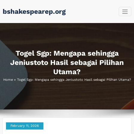
Skip
bshakespearep.org
to
content
Togel Sgp: Mengapa sehingga
Jeniustoto Hasil sebagai Pilihan
Utama?
Home
»
Togel Sgp: Mengapa sehingga Jeniustoto Hasil sebagai Pilihan Utama?
February 11, 2026