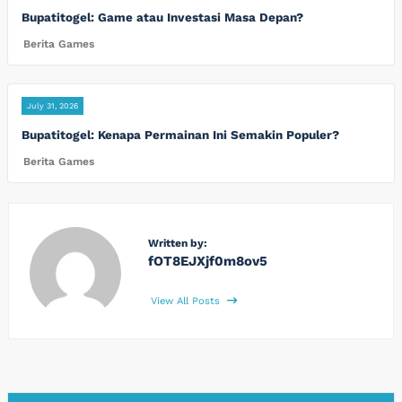
Bupatitogel: Game atau Investasi Masa Depan?
Berita Games
July 31, 2026
Bupatitogel: Kenapa Permainan Ini Semakin Populer?
Berita Games
Written by:
fOT8EJXjf0m8ov5
View All Posts