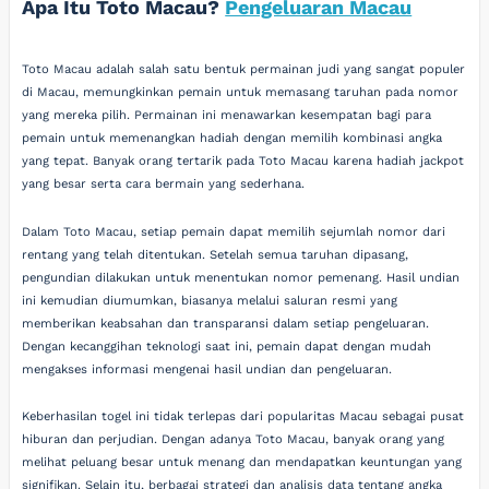
Apa Itu Toto Macau?
Pengeluaran Macau
Toto Macau adalah salah satu bentuk permainan judi yang sangat populer
di Macau, memungkinkan pemain untuk memasang taruhan pada nomor
yang mereka pilih. Permainan ini menawarkan kesempatan bagi para
pemain untuk memenangkan hadiah dengan memilih kombinasi angka
yang tepat. Banyak orang tertarik pada Toto Macau karena hadiah jackpot
yang besar serta cara bermain yang sederhana.
Dalam Toto Macau, setiap pemain dapat memilih sejumlah nomor dari
rentang yang telah ditentukan. Setelah semua taruhan dipasang,
pengundian dilakukan untuk menentukan nomor pemenang. Hasil undian
ini kemudian diumumkan, biasanya melalui saluran resmi yang
memberikan keabsahan dan transparansi dalam setiap pengeluaran.
Dengan kecanggihan teknologi saat ini, pemain dapat dengan mudah
mengakses informasi mengenai hasil undian dan pengeluaran.
Keberhasilan togel ini tidak terlepas dari popularitas Macau sebagai pusat
hiburan dan perjudian. Dengan adanya Toto Macau, banyak orang yang
melihat peluang besar untuk menang dan mendapatkan keuntungan yang
signifikan. Selain itu, berbagai strategi dan analisis data tentang angka