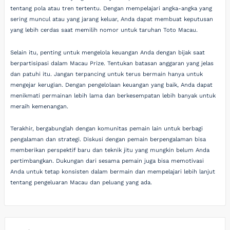
tentang pola atau tren tertentu. Dengan mempelajari angka-angka yang
sering muncul atau yang jarang keluar, Anda dapat membuat keputusan
yang lebih cerdas saat memilih nomor untuk taruhan Toto Macau.
Selain itu, penting untuk mengelola keuangan Anda dengan bijak saat
berpartisipasi dalam Macau Prize. Tentukan batasan anggaran yang jelas
dan patuhi itu. Jangan terpancing untuk terus bermain hanya untuk
mengejar kerugian. Dengan pengelolaan keuangan yang baik, Anda dapat
menikmati permainan lebih lama dan berkesempatan lebih banyak untuk
meraih kemenangan.
Terakhir, bergabunglah dengan komunitas pemain lain untuk berbagi
pengalaman dan strategi. Diskusi dengan pemain berpengalaman bisa
memberikan perspektif baru dan teknik jitu yang mungkin belum Anda
pertimbangkan. Dukungan dari sesama pemain juga bisa memotivasi
Anda untuk tetap konsisten dalam bermain dan mempelajari lebih lanjut
tentang pengeluaran Macau dan peluang yang ada.