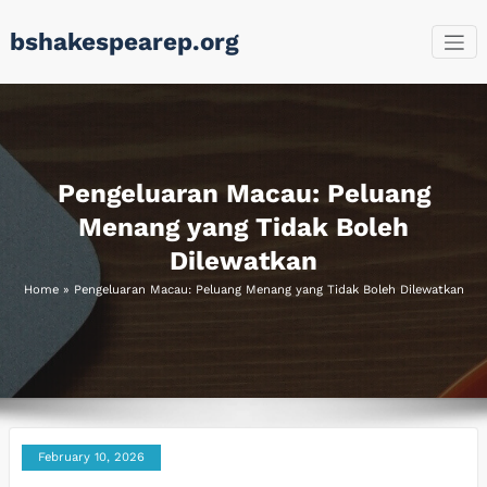
Skip
bshakespearep.org
to
content
Pengeluaran Macau: Peluang
Menang yang Tidak Boleh
Dilewatkan
Home
»
Pengeluaran Macau: Peluang Menang yang Tidak Boleh Dilewatkan
February 10, 2026