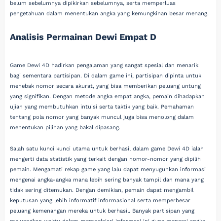
belum sebelumnya dipikirkan sebelumnya, serta memperluas
pengetahuan dalam menentukan angka yang kemungkinan besar menang.
Analisis Permainan Dewi Empat D
Game Dewi 4D hadirkan pengalaman yang sangat spesial dan menarik
bagi sementara partisipan. Di dalam game ini, partisipan dipinta untuk
menebak nomor secara akurat, yang bisa memberikan peluang untung
yang signifikan. Dengan metode angka empat angka, pemain dihadapkan
ujian yang membutuhkan intuisi serta taktik yang baik. Pemahaman
tentang pola nomor yang banyak muncul juga bisa menolong dalam
menentukan pilihan yang bakal dipasang.
Salah satu kunci kunci utama untuk berhasil dalam game Dewi 4D ialah
mengerti data statistik yang terkait dengan nomor-nomor yang dipilih
pemain. Mengamati rekap game yang lalu dapat menyuguhkan informasi
mengenai angka-angka mana lebih sering banyak tampil dan mana yang
tidak sering ditemukan. Dengan demikian, pemain dapat mengambil
keputusan yang lebih informatif informasional serta memperbesar
peluang kemenangan mereka untuk berhasil. Banyak partisipan yang