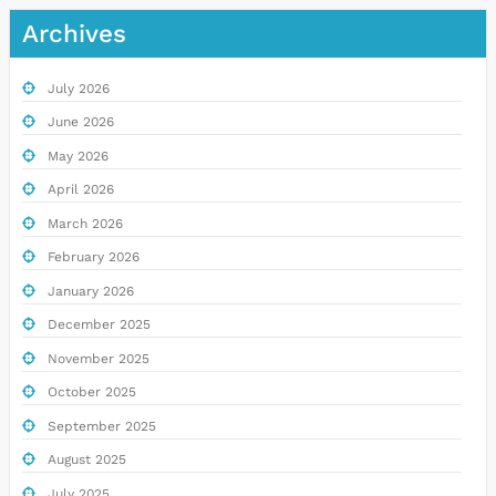
Archives
July 2026
June 2026
May 2026
April 2026
March 2026
February 2026
January 2026
December 2025
November 2025
October 2025
September 2025
August 2025
July 2025