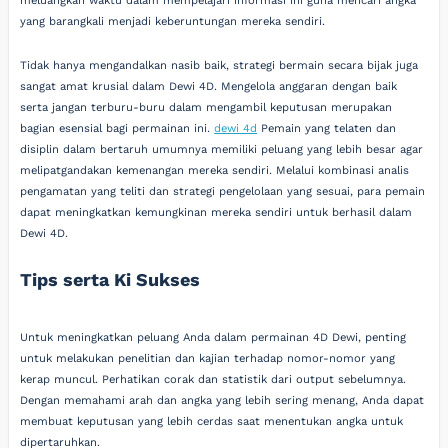
meluangkan waktu dalam mempelajari informasi ini guna mencari angka
yang barangkali menjadi keberuntungan mereka sendiri.
Tidak hanya mengandalkan nasib baik, strategi bermain secara bijak juga
sangat amat krusial dalam Dewi 4D. Mengelola anggaran dengan baik
serta jangan terburu-buru dalam mengambil keputusan merupakan
bagian esensial bagi permainan ini.
dewi 4d
Pemain yang telaten dan
disiplin dalam bertaruh umumnya memiliki peluang yang lebih besar agar
melipatgandakan kemenangan mereka sendiri. Melalui kombinasi analis
pengamatan yang teliti dan strategi pengelolaan yang sesuai, para pemain
dapat meningkatkan kemungkinan mereka sendiri untuk berhasil dalam
Dewi 4D.
Tips serta Ki Sukses
Untuk meningkatkan peluang Anda dalam permainan 4D Dewi, penting
untuk melakukan penelitian dan kajian terhadap nomor-nomor yang
kerap muncul. Perhatikan corak dan statistik dari output sebelumnya.
Dengan memahami arah dan angka yang lebih sering menang, Anda dapat
membuat keputusan yang lebih cerdas saat menentukan angka untuk
dipertaruhkan.