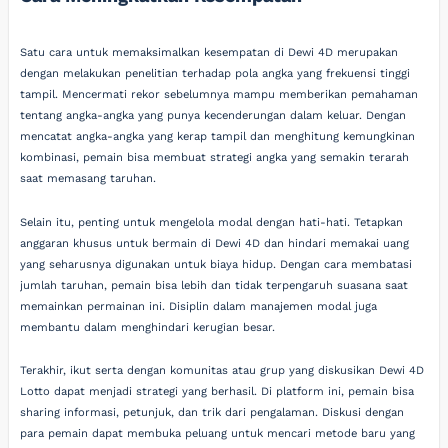
Satu cara untuk memaksimalkan kesempatan di Dewi 4D merupakan
dengan melakukan penelitian terhadap pola angka yang frekuensi tinggi
tampil. Mencermati rekor sebelumnya mampu memberikan pemahaman
tentang angka-angka yang punya kecenderungan dalam keluar. Dengan
mencatat angka-angka yang kerap tampil dan menghitung kemungkinan
kombinasi, pemain bisa membuat strategi angka yang semakin terarah
saat memasang taruhan.
Selain itu, penting untuk mengelola modal dengan hati-hati. Tetapkan
anggaran khusus untuk bermain di Dewi 4D dan hindari memakai uang
yang seharusnya digunakan untuk biaya hidup. Dengan cara membatasi
jumlah taruhan, pemain bisa lebih dan tidak terpengaruh suasana saat
memainkan permainan ini. Disiplin dalam manajemen modal juga
membantu dalam menghindari kerugian besar.
Terakhir, ikut serta dengan komunitas atau grup yang diskusikan Dewi 4D
Lotto dapat menjadi strategi yang berhasil. Di platform ini, pemain bisa
sharing informasi, petunjuk, dan trik dari pengalaman. Diskusi dengan
para pemain dapat membuka peluang untuk mencari metode baru yang