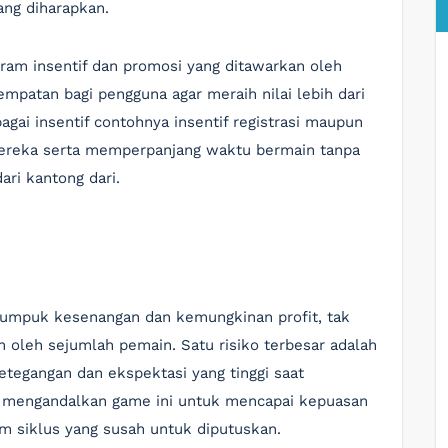
ng diharapkan.
ram insentif dan promosi yang ditawarkan oleh
empatan bagi pengguna agar meraih nilai lebih dari
agai insentif contohnya insentif registrasi maupun
ereka serta memperpanjang waktu bermain tanpa
ri kantong dari.
umpuk kesenangan dan kemungkinan profit, tak
n oleh sejumlah pemain. Satu risiko terbesar adalah
etegangan dan ekspektasi yang tinggi saat
ya mengandalkan game ini untuk mencapai kepuasan
m siklus yang susah untuk diputuskan.