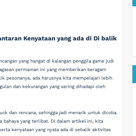
antaran Kenyataan yang ada di Di balik
incangan yang hangat di kalangan penggila game judi
gagasan permainan ini yang memberikan beragam
k pesonanya, ada harusnya kita mempelajari lebih
gulan dan kekurangan yang sering dihadapi oleh
ck dan rencana, sehingga jadi menarik untuk dicoba.
ahaya yang terlibat. Di dalam artikel ini, kita
erta kenyataan yang nyata ada di sebalik aktivitas