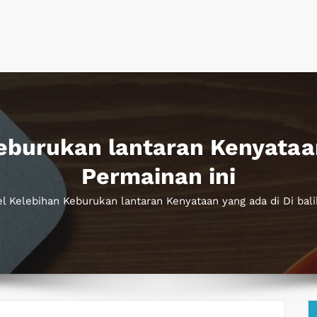
eburukan lantaran Kenyataan
Permainan ini
el Kelebihan Keburukan lantaran Kenyataan yang ada di Di bali