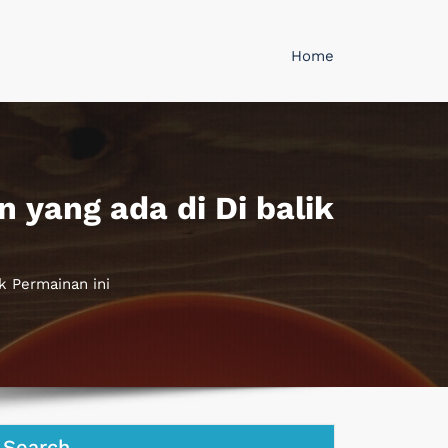
Home
 yang ada di Di balik
k Permainan ini
Search