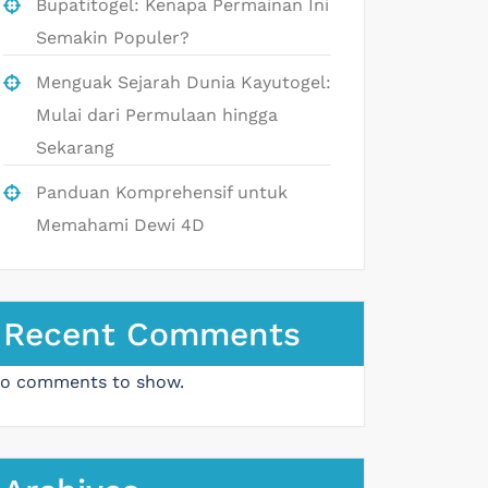
Bupatitogel: Kenapa Permainan Ini
Semakin Populer?
Menguak Sejarah Dunia Kayutogel:
Mulai dari Permulaan hingga
Sekarang
Panduan Komprehensif untuk
Memahami Dewi 4D
Recent Comments
o comments to show.