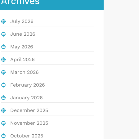
Archives
July 2026
June 2026
May 2026
April 2026
March 2026
February 2026
January 2026
December 2025
November 2025
October 2025