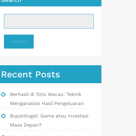
Search
Recent Posts
Berhasil di Toto Macau: Teknik
Menganalisis Hasil Pengeluaran
Bupatitogel: Game atau Investasi
Masa Depan?