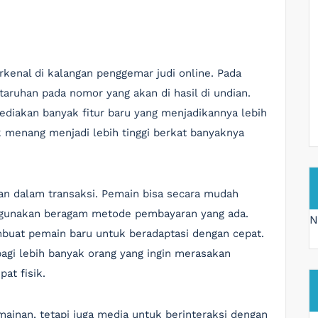
kenal di kalangan penggemar judi online. Pada
aruhan pada nomor yang akan di hasil di undian.
ediakan banyak fitur baru yang menjadikannya lebih
k menang menjadi lebih tinggi berkat banyaknya
an dalam transaksi. Pemain bisa secara mudah
ggunakan beragam metode pembayaran yang ada.
N
buat pemain baru untuk beradaptasi dengan cepat.
bagi lebih banyak orang yang ingin merasakan
at fisik.
ainan, tetapi juga media untuk berinteraksi dengan