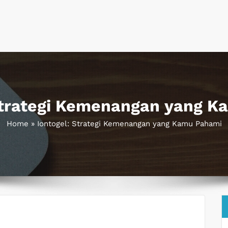
Strategi Kemenangan yang 
Home
»
Iontogel: Strategi Kemenangan yang Kamu Pahami