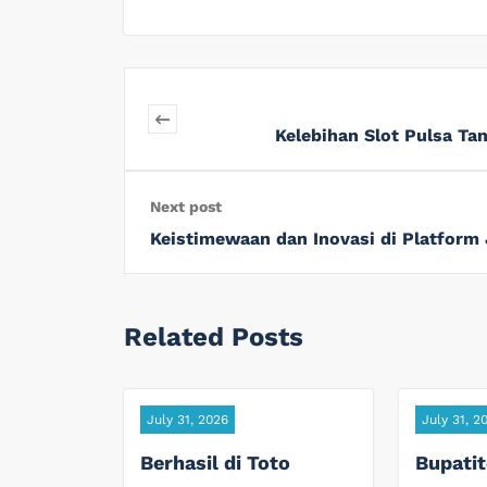
Kelebihan Slot Pulsa Ta
Next post
Keistimewaan dan Inovasi di Platform 
Related Posts
July 31, 2026
July 31, 2
Berhasil di Toto
Bupati