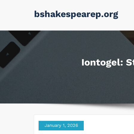
Skip
bshakespearep.org
to
content
Iontogel: 
January 1, 2026