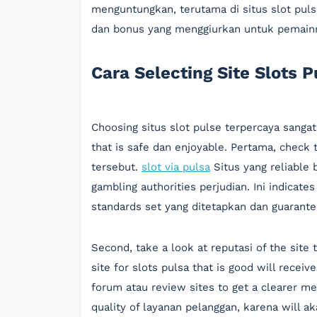
menguntungkan, terutama di situs slot pul
dan bonus yang menggiurkan untuk pemain
Cara Selecting Site Slots P
Choosing situs slot pulse terpercaya sang
that is safe dan enjoyable. Pertama, check t
tersebut.
slot via pulsa
Situs yang reliable 
gambling authorities perjudian. Ini indicate
standards set yang ditetapkan dan guarante
Second, take a look at reputasi of the site
site for slots pulsa that is good will recei
forum atau review sites to get a clearer me
quality of layanan pelanggan, karena will 