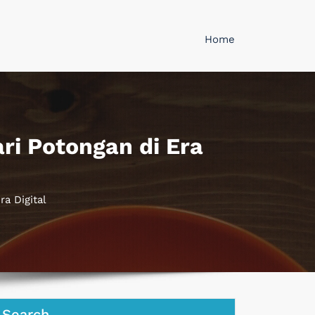
Home
ri Potongan di Era
a Digital
Search