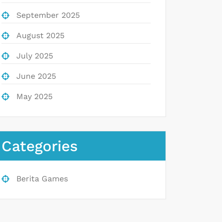
September 2025
August 2025
July 2025
June 2025
May 2025
Categories
Berita Games