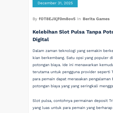
December 31, 2025
By
fOT8EJXjf0m8ov5
In
Berita Games
Kelebihan Slot Pulsa Tanpa Pot
Digital
Dalam zaman teknologi yang semakin berke
kian berkembang. Satu opsi yang populer di
potongan biaya. Ide ini menawarkan kemud
terutama untuk pengguna provider seperti T
para pemain dapat merasakan pengalaman be
potongan biaya yang yang seringkali mengg
Slot pulsa, contohnya permainan deposit T
yang luas untuk para pemain yang berharap