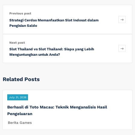
Previous post
Strategi Cerdas Memanfaatkan Slot Indosat dalam
Pengisian Saldo
Next post
Slot Thailand vs Slot Thailand: Siapa yang Lebih
Menguntungkan untuk Anda?
Related Posts
July 31, 2026
Berhasil di Toto Macau: Teknik Menganalisis Hasil
Pengeluaran
Berita Games