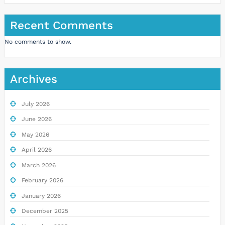
Recent Comments
No comments to show.
Archives
July 2026
June 2026
May 2026
April 2026
March 2026
February 2026
January 2026
December 2025