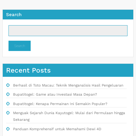
Search
Search
Recent Posts
Berhasil di Toto Macau: Teknik Menganalisis Hasil Pengeluaran
Bupatitogel: Game atau Investasi Masa Depan?
Bupatitogel: Kenapa Permainan Ini Semakin Populer?
Menguak Sejarah Dunia Kayutogel: Mulai dari Permulaan hingga
Sekarang
Panduan Komprehensif untuk Memahami Dewi 4D