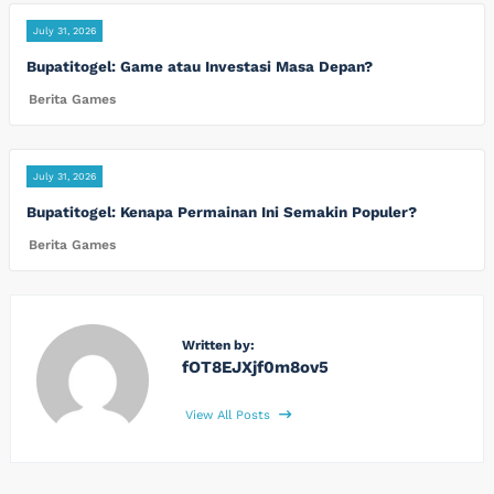
July 31, 2026
Bupatitogel: Game atau Investasi Masa Depan?
Berita Games
July 31, 2026
Bupatitogel: Kenapa Permainan Ini Semakin Populer?
Berita Games
Written by:
fOT8EJXjf0m8ov5
View All Posts