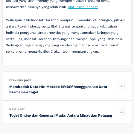
aplikasi yang user-friendly yang mempermudah transaksi serta
menawarkan rasanya yang lebih baik.
Slot Pulsa indosat
Walaupun baik Indosat Ooredoo maupun 3 memiliki keuntungan, pilihan
antara Paket Indosat serta Slot 3 amat tergantung pada kebutuhan
individu pengguna. Untuk mereka yang mengutamakan jaringan yang
serta luas, Indosat Ooredoo kemungkinan menjadi opsi yang lebih baik.
Sedangkan bagi orang yang yang cenderung mencari-cari tarif murah
serta promo menarik, Slot 3 akan lebih menguntungkan.
Previous post
Membedah Data HK: Metode Efektif Menggunakan Data
Permainan Togel
Next post
Togel Online dan Generasi Muda: Antara Minat dan Peluang