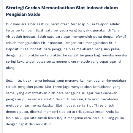
Strategi Cerdas Memanfaatkan Slot Indosat dalam
Pengisian Saldo
Di dalam era siber saat ini, permintaan terhadap pulsa telepon seluler
terus bertambah. Salah satu penyedia yang banyak digunakan di Tanah
Air adalah Indosat. Salah satu cara agar memperoleh pulsa dengan efektif
adalah menggunakan Fitur Indosat. Dengan cara menggunakan fitur
Deposit Pulsa Indosat, para pengguna bisa melakukan pengisian pulsa
dengan lebih praktis serta praktis. Ini sangat berguna bagi mereka mereka
sering kekurangan pulsa serta memerlukan metode yang cepat agar isi
ulang.
Selain itu, tidak hanya Indosat yang menawarkan kemudahan-kemudahan
terkait pengisian pulsa. Slot Three juga menyediakan kemudahan yang
sama, yang dimanfaatkan oleh para pengguna Tri agar melaksanakan
pengisian pulsa secara efektif. Dalam tulisan ini, kita akan membahas
metode pintar memanfaatkan Slot Indosat serta Slot Three untuk
deposit pulsa, disertai memberi tips serta trik supaya kesan Anda jadi
lebih baik. Ayo kita simak lebih lanjut mengenai cara-cara isi ulang pulsa
dengan cepat dan mudah ini.