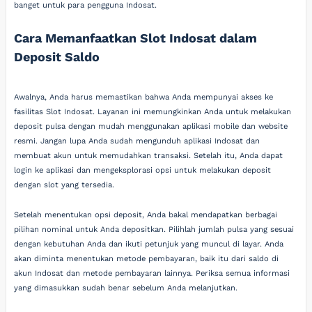
banget untuk para pengguna Indosat.
Cara Memanfaatkan Slot Indosat dalam
Deposit Saldo
Awalnya, Anda harus memastikan bahwa Anda mempunyai akses ke
fasilitas Slot Indosat. Layanan ini memungkinkan Anda untuk melakukan
deposit pulsa dengan mudah menggunakan aplikasi mobile dan website
resmi. Jangan lupa Anda sudah mengunduh aplikasi Indosat dan
membuat akun untuk memudahkan transaksi. Setelah itu, Anda dapat
login ke aplikasi dan mengeksplorasi opsi untuk melakukan deposit
dengan slot yang tersedia.
Setelah menentukan opsi deposit, Anda bakal mendapatkan berbagai
pilihan nominal untuk Anda depositkan. Pilihlah jumlah pulsa yang sesuai
dengan kebutuhan Anda dan ikuti petunjuk yang muncul di layar. Anda
akan diminta menentukan metode pembayaran, baik itu dari saldo di
akun Indosat dan metode pembayaran lainnya. Periksa semua informasi
yang dimasukkan sudah benar sebelum Anda melanjutkan.