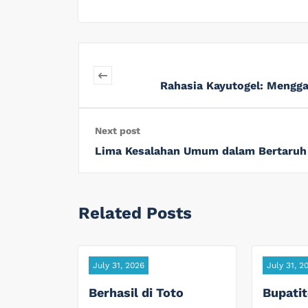
Rahasia Kayutogel: Mengga
Next post
Lima Kesalahan Umum dalam Bertaruh I
Related Posts
July 31, 2026
July 31, 2
Berhasil di Toto
Bupati