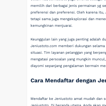
memilih dari berbagai jenis permainan y
preferensi dan preferensi. Oleh karena itu,
tetapi sama juga mengeksplorasi dan mene
kemungkinan menjuarai.
Keunggulan lain yang juga penting adalah d
Jeniustoto.com memberi dukungan selama 
situasi. Tim layanan pelanggan yang berpe
mengatasi persoalan yang mungkin muncul, 
diayomi sepanjang pengalaman bermain me
Cara Mendaftar dengan Je
Mendaftar ke Jeniustoto amat mudah dan se
Jeniustoto. Di beranda utama, Anda akan m