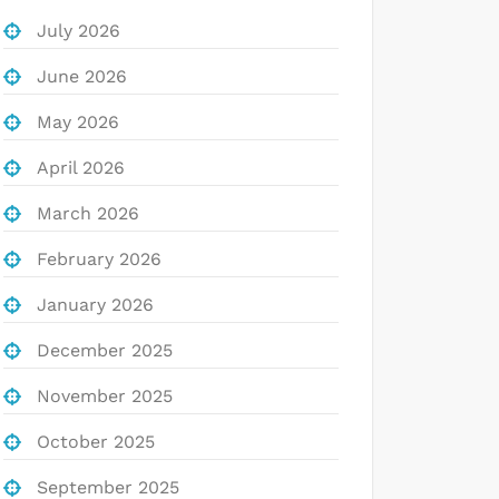
July 2026
June 2026
May 2026
April 2026
March 2026
February 2026
January 2026
December 2025
November 2025
October 2025
September 2025