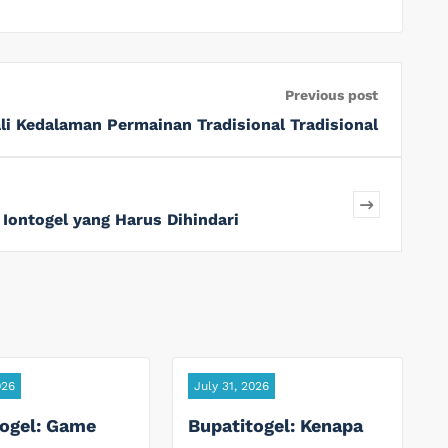
Previous post
li Kedalaman Permainan Tradisional Tradisional
ontogel yang Harus Dihindari
026
July 31, 2026
togel: Game
Bupatitogel: Kenapa