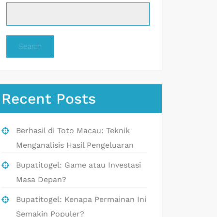
Search
Recent Posts
Berhasil di Toto Macau: Teknik
Menganalisis Hasil Pengeluaran
Bupatitogel: Game atau Investasi
Masa Depan?
Bupatitogel: Kenapa Permainan Ini
Semakin Populer?