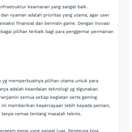
 infrastruktur keamanan yang sangat baik.
an nyaman adalah prioritas yang utama, agar user
nsaksi finansial dan bermain game. Dengan inovasi
sebagai pilihan terbaik bagi para penggemar permainan
 yg memperbuatnya pilihan utama untuk para
anya adalah keandalan teknologi yg digunakan.
menjamin semua setiap kegiatan serta gaming
al ini memberikan kepercayaan lebih kepada pemain,
s tanpa cemas tentang masalah teknis.
i beragam game yang sangat luas. Pengguna bisa