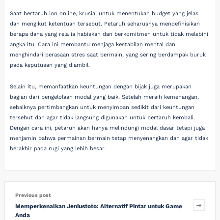
Saat bertaruh ion online, krusial untuk menentukan budget yang jelas
dan mengikut ketentuan tersebut. Petaruh seharusnya mendefinisikan
berapa dana yang rela ia habiskan dan berkomitmen untuk tidak melebihi
angka itu. Cara ini membantu menjaga kestabilan mental dan
menghindari perasaan stres saat bermain, yang sering berdampak buruk
pada keputusan yang diambil.
Selain itu, memanfaatkan keuntungan dengan bijak juga merupakan
bagian dari pengelolaan modal yang baik. Setelah meraih kemenangan,
sebaiknya pertimbangkan untuk menyimpan sedikit dari keuntungan
tersebut dan agar tidak langsung digunakan untuk bertaruh kembali.
Dengan cara ini, petaruh akan hanya melindungi modal dasar tetapi juga
menjamin bahwa permainan bermain tetap menyenangkan dan agar tidak
berakhir pada rugi yang lebih besar.
Previous post
Memperkenalkan Jeniustoto: Alternatif Pintar untuk Game
Anda