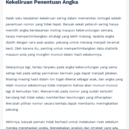
Kekeliruan Penentuan Angka
Salah satu kesalahan kekeliruan sering dalam memainkan iontogel adalah
penentuan nomor yang tidak tepat. Banyak sekali petaruh sering hanya
memilih angka berdasarkan insting maupun keberuntungan semata,
tanpa mempertimbangkan strategi yang lebih matang. Apabila angka
dipilih dengan cara asal-asalan, peluang untuk menang menjadi teramat
kecil. Oleh karena itu, penting untuk mempertimbangkan data statistik
maupun pola yang mungkin muncul dalam hasil sebelumnya.
Selanjutnya lagi, terlalu terpaku pada angka keberuntungan yang sama
setiap kali pada setiap permainan bermain juga dapat menjadi jebakan.
Masing-masing hasil dalam ion togel dikenal sebagai acak, dan angka yang
telah muncul sebelumnya tidak menjamin bahwa akan muncul muncul
lagi di kemudian hari. Mencermati pada nomor yang sudah terbukti
berulang kali tidak selalu memberikan keuntungan yang diharapkan.
Merubah pilihan nomor secara berkala dapat membantu meningkatkan
peluang.
Akhirnya, banyak pemain tidak berhasil untuk melakukan riset sebelum
mereka menetapkan angka. Mengabaikan analisis dan strategi yang ada,