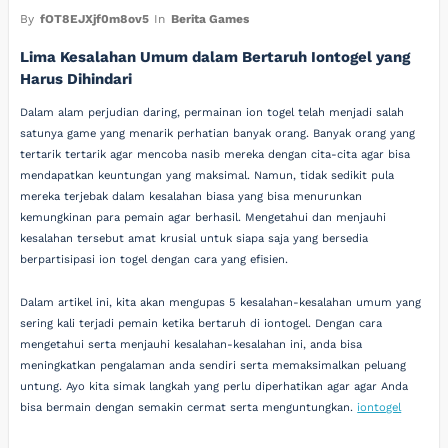
By
fOT8EJXjf0m8ov5
In
Berita Games
Lima Kesalahan Umum dalam Bertaruh Iontogel yang
Harus Dihindari
Dalam alam perjudian daring, permainan ion togel telah menjadi salah
satunya game yang menarik perhatian banyak orang. Banyak orang yang
tertarik tertarik agar mencoba nasib mereka dengan cita-cita agar bisa
mendapatkan keuntungan yang maksimal. Namun, tidak sedikit pula
mereka terjebak dalam kesalahan biasa yang bisa menurunkan
kemungkinan para pemain agar berhasil. Mengetahui dan menjauhi
kesalahan tersebut amat krusial untuk siapa saja yang bersedia
berpartisipasi ion togel dengan cara yang efisien.
Dalam artikel ini, kita akan mengupas 5 kesalahan-kesalahan umum yang
sering kali terjadi pemain ketika bertaruh di iontogel. Dengan cara
mengetahui serta menjauhi kesalahan-kesalahan ini, anda bisa
meningkatkan pengalaman anda sendiri serta memaksimalkan peluang
untung. Ayo kita simak langkah yang perlu diperhatikan agar agar Anda
bisa bermain dengan semakin cermat serta menguntungkan.
iontogel