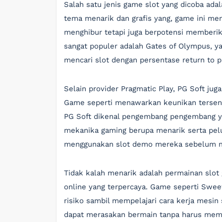
Salah satu jenis game slot yang dicoba adal
tema menarik dan grafis yang, game ini m
menghibur tetapi juga berpotensi memberik
sangat populer adalah Gates of Olympus, y
mencari slot dengan persentase return to pla
Selain provider Pragmatic Play, PG Soft ju
Game seperti menawarkan keunikan tersendi
PG Soft dikenal pengembang pengembang 
mekanika gaming berupa menarik serta pel
menggunakan slot demo mereka sebelum m
Tidak kalah menarik adalah permainan slot g
online yang terpercaya. Game seperti Swe
risiko sambil mempelajari cara kerja mesi
dapat merasakan bermain tanpa harus memp