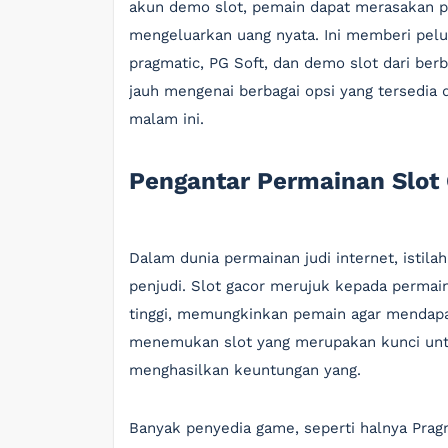
akun demo slot, pemain dapat merasakan pe
mengeluarkan uang nyata. Ini memberi pelu
pragmatic, PG Soft, dan demo slot dari berb
jauh mengenai berbagai opsi yang tersedia 
malam ini.
Pengantar Permainan Slot 
Dalam dunia permainan judi internet, istila
penjudi. Slot gacor merujuk kepada permai
tinggi, memungkinkan pemain agar mendapa
menemukan slot yang merupakan kunci untu
menghasilkan keuntungan yang.
Banyak penyedia game, seperti halnya Pragm