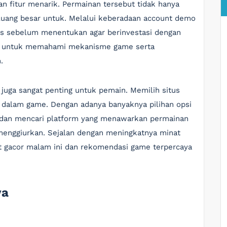
n fitur menarik. Permainan tersebut tidak hanya
uang besar untuk. Melalui keberadaan account demo
tis sebelum menentukan agar berinvestasi dengan
rdas untuk memahami mekanisme game serta
.
 juga sangat penting untuk pemain. Memilih situs
s dalam game. Dengan adanya banyaknya pilihan opsi
et dan mencari platform yang menawarkan permainan
menggiurkan. Sejalan dengan meningkatnya minat
slot gacor malam ini dan rekomendasi game terpercaya
ya