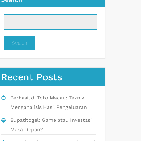
Search
Recent Posts
Berhasil di Toto Macau: Teknik
Menganalisis Hasil Pengeluaran
Bupatitogel: Game atau Investasi
Masa Depan?