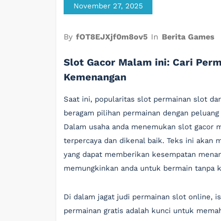
November 27, 2025
By
fOT8EJXjf0m8ov5
In
Berita Games
Slot Gacor Malam ini: Cari Per
Kemenangan
Saat ini, popularitas slot permainan slot d
beragam pilihan permainan dengan peluan
Dalam usaha anda menemukan slot gacor m
terpercaya dan dikenal baik. Teks ini aka
yang dapat memberikan kesempatan menang 
memungkinkan anda untuk bermain tanpa ke
Di dalam jagat judi permainan slot online, i
permainan gratis adalah kunci untuk memah