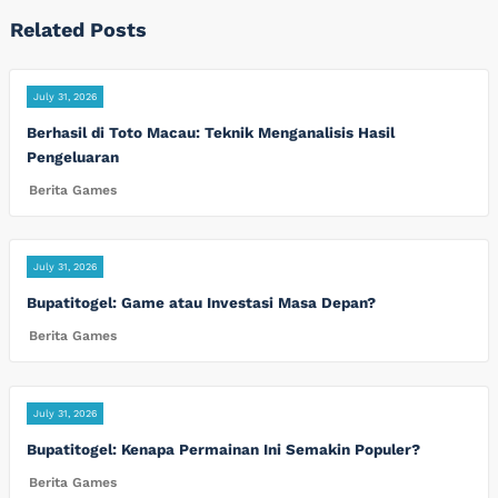
Related Posts
July 31, 2026
Berhasil di Toto Macau: Teknik Menganalisis Hasil
Pengeluaran
Berita Games
July 31, 2026
Bupatitogel: Game atau Investasi Masa Depan?
Berita Games
July 31, 2026
Bupatitogel: Kenapa Permainan Ini Semakin Populer?
Berita Games