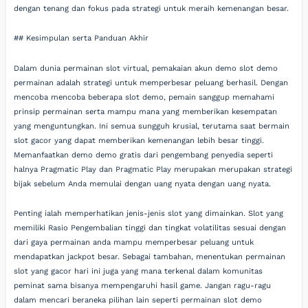
dengan tenang dan fokus pada strategi untuk meraih kemenangan besar.
## Kesimpulan serta Panduan Akhir
Dalam dunia permainan slot virtual, pemakaian akun demo slot demo
permainan adalah strategi untuk memperbesar peluang berhasil. Dengan
mencoba mencoba beberapa slot demo, pemain sanggup memahami
prinsip permainan serta mampu mana yang memberikan kesempatan
yang menguntungkan. Ini semua sungguh krusial, terutama saat bermain
slot gacor yang dapat memberikan kemenangan lebih besar tinggi.
Memanfaatkan demo demo gratis dari pengembang penyedia seperti
halnya Pragmatic Play dan Pragmatic Play merupakan merupakan strategi
bijak sebelum Anda memulai dengan uang nyata dengan uang nyata.
Penting ialah memperhatikan jenis-jenis slot yang dimainkan. Slot yang
memiliki Rasio Pengembalian tinggi dan tingkat volatilitas sesuai dengan
dari gaya permainan anda mampu memperbesar peluang untuk
mendapatkan jackpot besar. Sebagai tambahan, menentukan permainan
slot yang gacor hari ini juga yang mana terkenal dalam komunitas
peminat sama bisanya mempengaruhi hasil game. Jangan ragu-ragu
dalam mencari beraneka pilihan lain seperti permainan slot demo