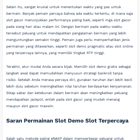
Selain itu, sangat krusial untuk menentukan waktu yang pas untuk
bermain. Banyak pemain percaya bahwa ada waktu tertentu, di mana saja
slot gacor menunjukkan performanya paling baik, seperti mga slot gacor
pada siang hari atau malam ini. Dengan bermain pada waktu-waktu
tersebut peluang untuk mendapatkan pengalaman bermain yang lebih
menguntungkan semakin tinggi. Pemain juga perlu memperhatikan jenis
permainan yang ditawarkan, seperti slot demo pragmatic atau slot online
yang terpercaya lainnya, yang memiliki tingkat RTP tinggi.
Terakhir, atur modal Anda secara bijak. Memilih slot demo gratis sebagai
langkah awal dapat memudahkan menyusun strategi bankroll tanpa
risiko. Setelah Anda merasa percaya diri, gunakan taruhan dari lebih kecil
lebih dulu sebelum meningkatkan nilai taruhan berdasarkan kenyamanan.
Sikap sabar dan ketekunan dalam bermain akan meningkatkan peluang
mendapatkan jackpot, entah pada slot gacor yang mudah menang
maupun slot gacor maxwin.
Saran Permainan Slot Demo Slot Terpercaya
Salah satu metode paling efektif dalam memperbesar peluang untuk