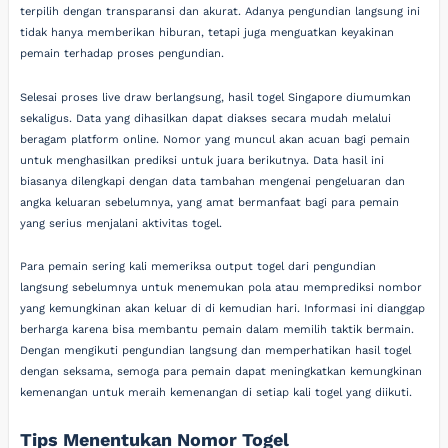
terpilih dengan transparansi dan akurat. Adanya pengundian langsung ini
tidak hanya memberikan hiburan, tetapi juga menguatkan keyakinan
pemain terhadap proses pengundian.
Selesai proses live draw berlangsung, hasil togel Singapore diumumkan
sekaligus. Data yang dihasilkan dapat diakses secara mudah melalui
beragam platform online. Nomor yang muncul akan acuan bagi pemain
untuk menghasilkan prediksi untuk juara berikutnya. Data hasil ini
biasanya dilengkapi dengan data tambahan mengenai pengeluaran dan
angka keluaran sebelumnya, yang amat bermanfaat bagi para pemain
yang serius menjalani aktivitas togel.
Para pemain sering kali memeriksa output togel dari pengundian
langsung sebelumnya untuk menemukan pola atau memprediksi nombor
yang kemungkinan akan keluar di di kemudian hari. Informasi ini dianggap
berharga karena bisa membantu pemain dalam memilih taktik bermain.
Dengan mengikuti pengundian langsung dan memperhatikan hasil togel
dengan seksama, semoga para pemain dapat meningkatkan kemungkinan
kemenangan untuk meraih kemenangan di setiap kali togel yang diikuti.
Tips Menentukan Nomor Togel