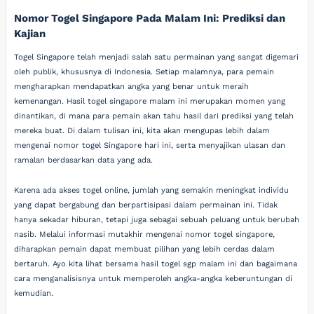
Nomor Togel Singapore Pada Malam Ini: Prediksi dan
Kajian
Togel Singapore telah menjadi salah satu permainan yang sangat digemari
oleh publik, khususnya di Indonesia. Setiap malamnya, para pemain
mengharapkan mendapatkan angka yang benar untuk meraih
kemenangan. Hasil togel singapore malam ini merupakan momen yang
dinantikan, di mana para pemain akan tahu hasil dari prediksi yang telah
mereka buat. Di dalam tulisan ini, kita akan mengupas lebih dalam
mengenai nomor togel Singapore hari ini, serta menyajikan ulasan dan
ramalan berdasarkan data yang ada.
Karena ada akses togel online, jumlah yang semakin meningkat individu
yang dapat bergabung dan berpartisipasi dalam permainan ini. Tidak
hanya sekadar hiburan, tetapi juga sebagai sebuah peluang untuk berubah
nasib. Melalui informasi mutakhir mengenai nomor togel singapore,
diharapkan pemain dapat membuat pilihan yang lebih cerdas dalam
bertaruh. Ayo kita lihat bersama hasil togel sgp malam ini dan bagaimana
cara menganalisisnya untuk memperoleh angka-angka keberuntungan di
kemudian.