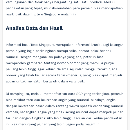
kemungkinan dan tidak hanya bergantung satu satu prediksi. Melalui
pendekatan yang tepat, mudah-mudahan para pemain bisa mendapatkan
nasib baik dalam lotere Singapore malam ini.
Analisa Data dan Hasil
Informasi hasil Toto Singapura merupakan informasi krusial bagi kalangan
pemain yang ingin berkeinginan memprediksi nomor bakal hendak
muncul. Dengan menganalisis polanya yang ada, petaruh bisa
memperoleh gambaran tentang nomor-nomor yang memiliki punya
peluang lebih tinggi agar keluar. Selama sejumlah minggu terakhir, ada
nomor yang telah keluar secara terus-menerus, yang bisa dapat menjadi
acuan untuk mengatur bertaruh dalam yang baik.
Di samping itu, melalui memanfaatkan data SGP yang terlengkap, petaruh
bisa melihat tren dan kekerapan angka yang muncul. Misalnya, angka
dengan kekerapan besar dalam rentang waktu spesifik cenderung muncul
kembali, sedangkan angka yang tidak sering muncul dapat menjadi pilihan
taruhan dengan tingkat risiko lebih tinggi. Paduan dari kedua pendekatan
ini bisa menunjang pilihan yang lebih bagus pada malam ini.