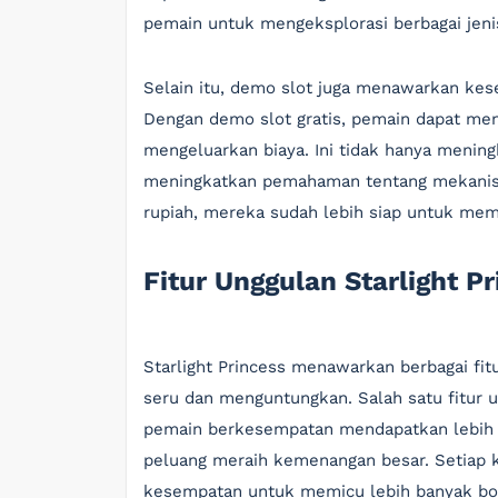
pemain untuk mengeksplorasi berbagai jeni
Selain itu, demo slot juga menawarkan kes
Dengan demo slot gratis, pemain dapat meng
mengeluarkan biaya. Ini tidak hanya mening
meningkatkan pemahaman tentang mekanism
rupiah, mereka sudah lebih siap untuk mema
Fitur Unggulan Starlight P
Starlight Princess menawarkan berbagai f
seru dan menguntungkan. Salah satu fitur un
pemain berkesempatan mendapatkan lebih b
peluang meraih kemenangan besar. Setiap k
kesempatan untuk memicu lebih banyak bon