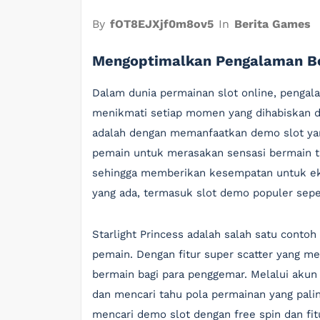
By
fOT8EJXjf0m8ov5
In
Berita Games
Mengoptimalkan Pengalaman Be
Dalam dunia permainan slot online, pengal
menikmati setiap momen yang dihabiskan di 
adalah dengan memanfaatkan demo slot yan
pemain untuk merasakan sensasi bermain 
sehingga memberikan kesempatan untuk ek
yang ada, termasuk slot demo populer sepert
Starlight Princess adalah salah satu conto
pemain. Dengan fitur super scatter yang m
bermain bagi para penggemar. Melalui akun
dan mencari tahu pola permainan yang pali
mencari demo slot dengan free spin dan fit