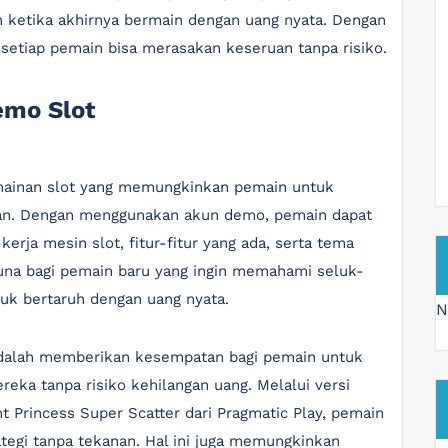
ketika akhirnya bermain dengan uang nyata. Dengan
, setiap pemain bisa merasakan keseruan tanpa risiko.
emo Slot
rmainan slot yang memungkinkan pemain untuk
an. Dengan menggunakan akun demo, pemain dapat
rja mesin slot, fitur-fitur yang ada, serta tema
guna bagi pemain baru yang ingin memahami seluk-
k bertaruh dengan uang nyata.
N
adalah memberikan kesempatan bagi pemain untuk
eka tanpa risiko kehilangan uang. Melalui versi
ht Princess Super Scatter dari Pragmatic Play, pemain
tegi tanpa tekanan. Hal ini juga memungkinkan