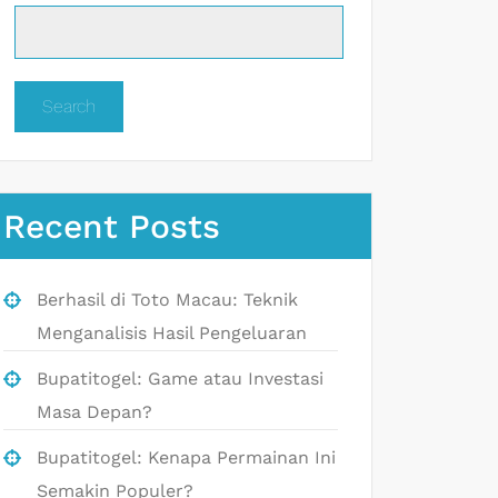
Search
Recent Posts
Berhasil di Toto Macau: Teknik
Menganalisis Hasil Pengeluaran
Bupatitogel: Game atau Investasi
Masa Depan?
Bupatitogel: Kenapa Permainan Ini
Semakin Populer?