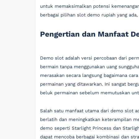
untuk memaksimalkan potensi kemenangan 
berbagai pilihan slot demo rupiah yang ada
Pengertian dan Manfaat D
Demo slot adalah versi percobaan dari pe
bermain tanpa menggunakan uang sungguh
merasakan secara langsung bagaimana cara ke
permainan yang ditawarkan. Ini sangat ber
beluk permainan sebelum memutuskan untu
Salah satu manfaat utama dari demo slot 
berlatih dan meningkatkan keterampilan mer
demo seperti Starlight Princess dan Starlig
dapat mencoba berbagai kombinasi dan stra