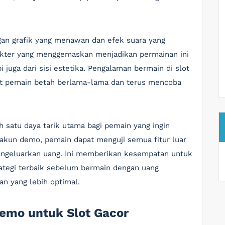
engan grafik yang menawan dan efek suara yang
rakter yang menggemaskan menjadikan permainan ini
i juga dari sisi estetika. Pengalaman bermain di slot
at pemain betah berlama-lama dan terus mencoba
ah satu daya tarik utama bagi pemain yang ingin
akun demo, pemain dapat menguji semua fitur luar
 mengeluarkan uang. Ini memberikan kesempatan untuk
tegi terbaik sebelum bermain dengan uang
n yang lebih optimal.
emo untuk Slot Gacor