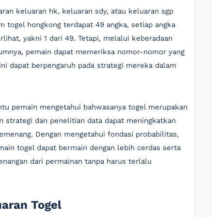
uaran keluaran hk, keluaran sdy, atau keluaran sgp
lam togel hongkong terdapat 49 angka, setiap angka
lihat, yakni 1 dari 49. Tetapi, melalui keberadaan
elumnya, pemain dapat memeriksa nomor-nomor yang
ini dapat berpengaruh pada strategi mereka dalam
ntu pemain mengetahui bahwasanya togel merupakan
strategi dan penelitian data dapat meningkatkan
pemenang. Dengan mengetahui fondasi probabilitas,
main togel dapat bermain dengan lebih cerdas serta
nangan dari permainan tanpa harus terlalu
uaran Togel