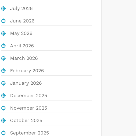
July 2026
June 2026
May 2026
April 2026
March 2026
February 2026
January 2026
December 2025
November 2025
October 2025
September 2025