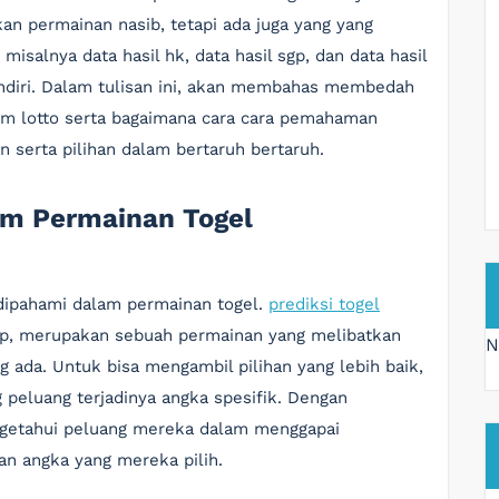
an permainan nasib, tetapi ada juga yang yang
isalnya data hasil hk, data hasil sgp, dan data hasil
diri. Dalam tulisan ini, akan membahas membedah
lam lotto serta bagaimana cara cara pemahaman
 serta pilihan dalam bertaruh bertaruh.
am Permainan Togel
dipahami dalam permainan togel.
prediksi togel
lap, merupakan sebuah permainan yang melibatkan
N
ada. Untuk bisa mengambil pilihan yang lebih baik,
 peluang terjadinya angka spesifik. Dengan
ngetahui peluang mereka dalam menggapai
n angka yang mereka pilih.