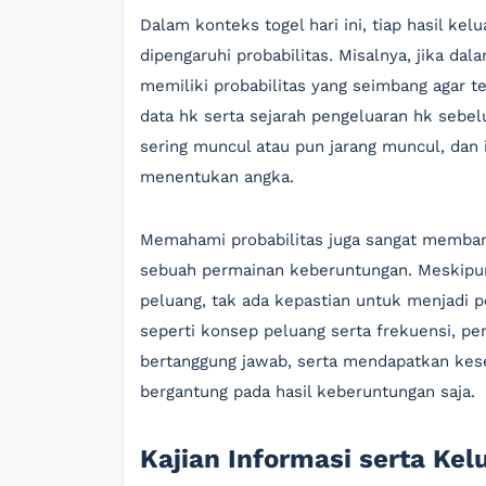
Dalam konteks togel hari ini, tiap hasil kel
dipengaruhi probabilitas. Misalnya, jika da
memiliki probabilitas yang seimbang agar ter
data hk serta sejarah pengeluaran hk seb
sering muncul atau pun jarang muncul, dan 
menentukan angka.
Memahami probabilitas juga sangat memba
sebuah permainan keberuntungan. Meskipun 
peluang, tak ada kepastian untuk menjadi 
seperti konsep peluang serta frekuensi, pe
bertanggung jawab, serta mendapatkan kese
bergantung pada hasil keberuntungan saja.
Kajian Informasi serta Kel