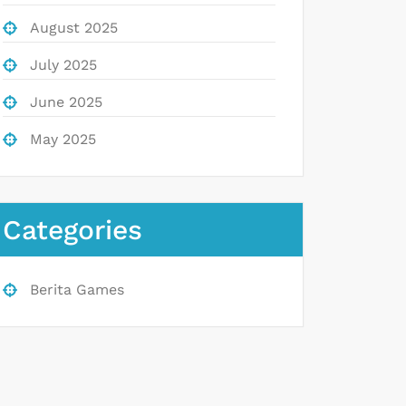
August 2025
July 2025
June 2025
May 2025
Categories
Berita Games