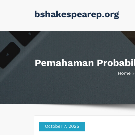
Skip
bshakespearep.org
to
content
Pemahaman Probabili
Home
October 7, 2025