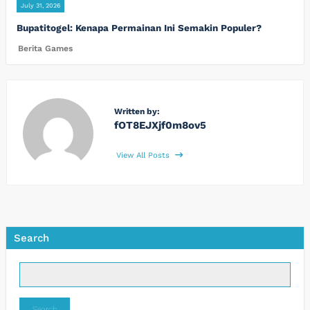
July 31, 2026
Bupatitogel: Kenapa Permainan Ini Semakin Populer?
Berita Games
Written by:
fOT8EJXjf0m8ov5
View All Posts
Search
Search