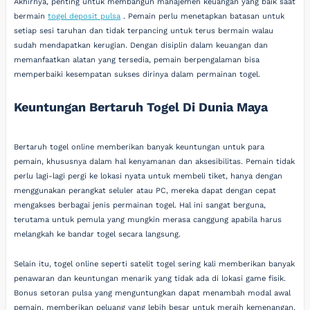
Akhirnya, penting untuk membangun manajemen keuangan yang baik saat
bermain
togel deposit pulsa
. Pemain perlu menetapkan batasan untuk
setiap sesi taruhan dan tidak terpancing untuk terus bermain walau
sudah mendapatkan kerugian. Dengan disiplin dalam keuangan dan
memanfaatkan alatan yang tersedia, pemain berpengalaman bisa
memperbaiki kesempatan sukses dirinya dalam permainan togel.
Keuntungan Bertaruh Togel Di Dunia Maya
Bertaruh togel online memberikan banyak keuntungan untuk para
pemain, khususnya dalam hal kenyamanan dan aksesibilitas. Pemain tidak
perlu lagi-lagi pergi ke lokasi nyata untuk membeli tiket, hanya dengan
menggunakan perangkat seluler atau PC, mereka dapat dengan cepat
mengakses berbagai jenis permainan togel. Hal ini sangat berguna,
terutama untuk pemula yang mungkin merasa canggung apabila harus
melangkah ke bandar togel secara langsung.
Selain itu, togel online seperti satelit togel sering kali memberikan banyak
penawaran dan keuntungan menarik yang tidak ada di lokasi game fisik.
Bonus setoran pulsa yang menguntungkan dapat menambah modal awal
pemain, memberikan peluang yang lebih besar untuk meraih kemenangan.