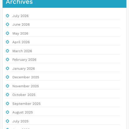
Archives
July 2026
June 2026
May 2026
April 2026
March 2026
February 2026
January 2026
December 2025
November 2025
October 2025
September 2025
August 2025
July 2025