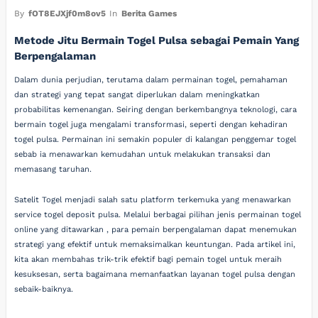
By
fOT8EJXjf0m8ov5
In
Berita Games
Metode Jitu Bermain Togel Pulsa sebagai Pemain Yang
Berpengalaman
Dalam dunia perjudian, terutama dalam permainan togel, pemahaman
dan strategi yang tepat sangat diperlukan dalam meningkatkan
probabilitas kemenangan. Seiring dengan berkembangnya teknologi, cara
bermain togel juga mengalami transformasi, seperti dengan kehadiran
togel pulsa. Permainan ini semakin populer di kalangan penggemar togel
sebab ia menawarkan kemudahan untuk melakukan transaksi dan
memasang taruhan.
Satelit Togel menjadi salah satu platform terkemuka yang menawarkan
service togel deposit pulsa. Melalui berbagai pilihan jenis permainan togel
online yang ditawarkan , para pemain berpengalaman dapat menemukan
strategi yang efektif untuk memaksimalkan keuntungan. Pada artikel ini,
kita akan membahas trik-trik efektif bagi pemain togel untuk meraih
kesuksesan, serta bagaimana memanfaatkan layanan togel pulsa dengan
sebaik-baiknya.