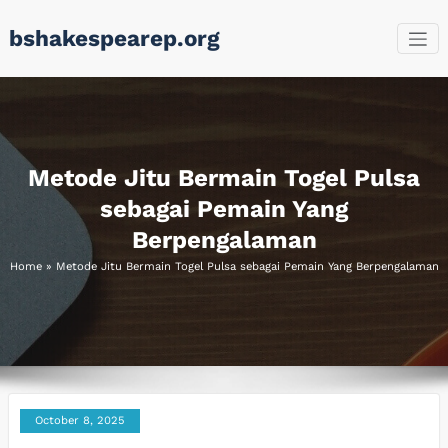
Skip
bshakespearep.org
to
content
Metode Jitu Bermain Togel Pulsa
sebagai Pemain Yang
Berpengalaman
Home
»
Metode Jitu Bermain Togel Pulsa sebagai Pemain Yang Berpengalaman
October 8, 2025