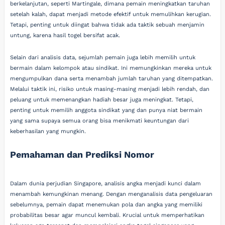
berkelanjutan, seperti Martingale, dimana pemain meningkatkan taruhan
setelah kalah, dapat menjadi metode efektif untuk memulihkan kerugian.
Tetapi, penting untuk diingat bahwa tidak ada taktik sebuah menjamin
untung, karena hasil togel bersifat acak.
Selain dari analisis data, sejumlah pemain juga lebih memilih untuk
bermain dalam kelompok atau sindikat. Ini memungkinkan mereka untuk
mengumpulkan dana serta menambah jumlah taruhan yang ditempatkan.
Melalui taktik ini, risiko untuk masing-masing menjadi lebih rendah, dan
peluang untuk memenangkan hadiah besar juga meningkat. Tetapi,
penting untuk memilih anggota sindikat yang dan punya niat bermain
yang sama supaya semua orang bisa menikmati keuntungan dari
keberhasilan yang mungkin.
Pemahaman dan Prediksi Nomor
Dalam dunia perjudian Singapore, analisis angka menjadi kunci dalam
menambah kemungkinan menang. Dengan menganalisis data pengeluaran
sebelumnya, pemain dapat menemukan pola dan angka yang memiliki
probabilitas besar agar muncul kembali. Krucial untuk memperhatikan