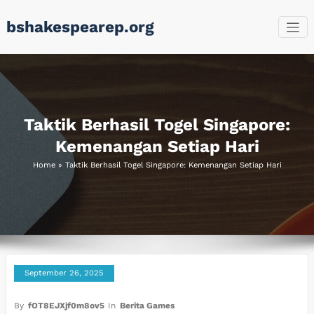
Skip
bshakespearep.org
to
content
Taktik Berhasil Togel Singapore:
Kemenangan Setiap Hari
Home
»
Taktik Berhasil Togel Singapore: Kemenangan Setiap Hari
September 26, 2025
By
fOT8EJXjf0m8ov5
In
Berita Games