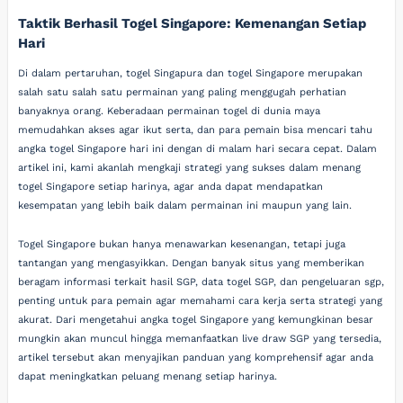
Taktik Berhasil Togel Singapore: Kemenangan Setiap
Hari
Di dalam pertaruhan, togel Singapura dan togel Singapore merupakan
salah satu salah satu permainan yang paling menggugah perhatian
banyaknya orang. Keberadaan permainan togel di dunia maya
memudahkan akses agar ikut serta, dan para pemain bisa mencari tahu
angka togel Singapore hari ini dengan di malam hari secara cepat. Dalam
artikel ini, kami akanlah mengkaji strategi yang sukses dalam menang
togel Singapore setiap harinya, agar anda dapat mendapatkan
kesempatan yang lebih baik dalam permainan ini maupun yang lain.
Togel Singapore bukan hanya menawarkan kesenangan, tetapi juga
tantangan yang mengasyikkan. Dengan banyak situs yang memberikan
beragam informasi terkait hasil SGP, data togel SGP, dan pengeluaran sgp,
penting untuk para pemain agar memahami cara kerja serta strategi yang
akurat. Dari mengetahui angka togel Singapore yang kemungkinan besar
mungkin akan muncul hingga memanfaatkan live draw SGP yang tersedia,
artikel tersebut akan menyajikan panduan yang komprehensif agar anda
dapat meningkatkan peluang menang setiap harinya.