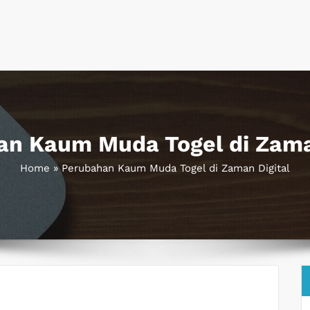
n Kaum Muda Togel di Zama
Home
»
Perubahan Kaum Muda Togel di Zaman Digital