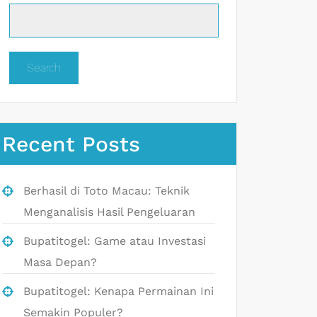
Search
Recent Posts
Berhasil di Toto Macau: Teknik
Menganalisis Hasil Pengeluaran
Bupatitogel: Game atau Investasi
Masa Depan?
Bupatitogel: Kenapa Permainan Ini
Semakin Populer?