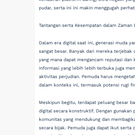
pudar, serta ini ini makin menggugah perh
Tantangan serta Kesempatan dalam Zaman D
Dalam era digital saat ini, generasi muda 
sangat besar. Banyak dari mereka terjebak 
yang mana dapat mengancam reputasi dan k
informasi yang lebih lebih terbuka juga me
aktivitas perjudian. Pemuda harus mengetah
dalam konteks ini, termasuk potensi rugi fin
Meskipun begitu, terdapat peluang besar b
digital secara konstruktif. Dengan gunaka
komunitas yang mendukung dan membagikan 
secara bijak. Pemuda juga dapat ikut serta 