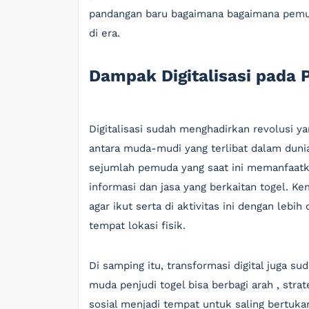
pandangan baru bagaimana bagaimana pemuda
di era.
Dampak Digitalisasi pada
Digitalisasi sudah menghadirkan revolusi y
antara muda-mudi yang terlibat dalam dunia
sejumlah pemuda yang saat ini memanfaatk
informasi dan jasa yang berkaitan togel. K
agar ikut serta di aktivitas ini dengan lebi
tempat lokasi fisik.
Di samping itu, transformasi digital juga 
muda penjudi togel bisa berbagi arah , stra
sosial menjadi tempat untuk saling bertuka