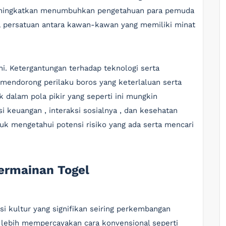
 meningkatkan menumbuhkan pengetahuan para pemuda
sa persatuan antara kawan-kawan yang memiliki minat
i. Ketergantungan terhadap teknologi serta
mendorong perilaku boros yang keterlaluan serta
k dalam pola pikir yang seperti ini mungkin
 keuangan , interaksi sosialnya , dan kesehatan
tuk mengetahui potensi risiko yang ada serta mencari
ermainan Togel
si kultur yang signifikan seiring perkembangan
o lebih mempercayakan cara konvensional seperti