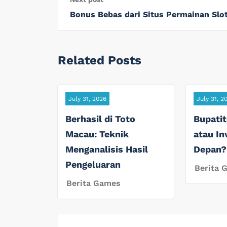
Bonus Bebas dari Situs Permainan Slot 
Related Posts
July 31, 2026
July 31, 2
Berhasil di Toto
Bupati
Macau: Teknik
atau In
Menganalisis Hasil
Depan?
Pengeluaran
Berita 
Berita Games