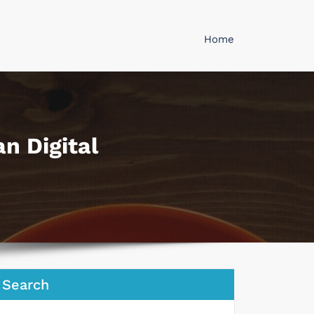
Home
n Digital
Search