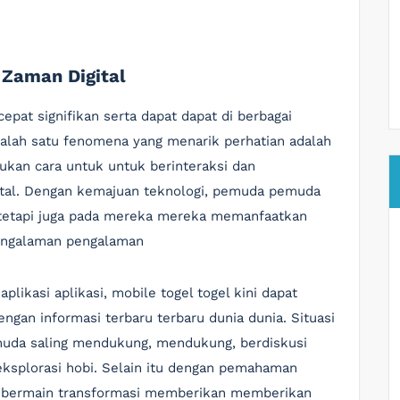
Zaman Digital
 cepat signifikan serta dapat dapat di berbagai
alah satu fenomena yang menarik perhatian adalah
n cara untuk untuk berinteraksi dan
igital. Dengan kemajuan teknologi, pemuda pemuda
, tetapi juga pada mereka mereka memanfaatkan
pengalaman pengalaman
plikasi aplikasi, mobile togel togel kini dapat
ngan informasi terbaru terbaru dunia dunia. Situasi
muda saling mendukung, mendukung, berdiskusi
ksplorasi hobi. Selain itu dengan pemahaman
 bermain transformasi memberikan memberikan