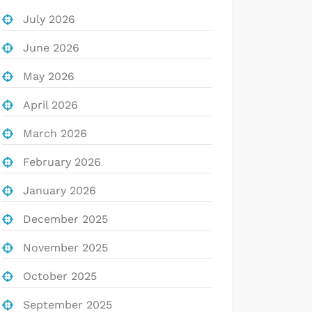
July 2026
June 2026
May 2026
April 2026
March 2026
February 2026
January 2026
December 2025
November 2025
October 2025
September 2025