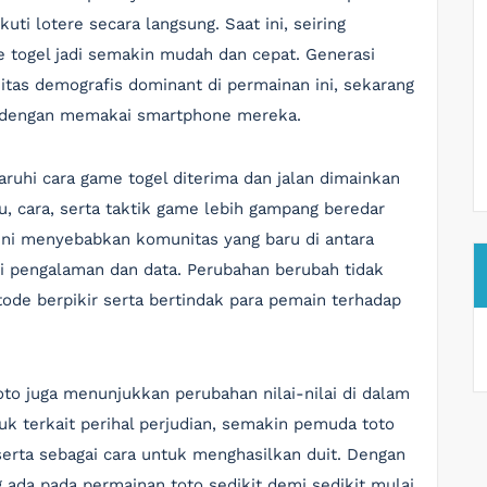
ti lotere secara langsung. Saat ini, seiring
e togel jadi semakin mudah dan cepat. Generasi
as demografis dominant di permainan ini, sekarang
a dengan memakai smartphone mereka.
ruhi cara game togel diterima dan jalan dimainkan
u, cara, serta taktik game lebih gampang beredar
 ini menyebabkan komunitas yang baru di antara
i pengalaman dan data. Perubahan berubah tidak
tode berpikir serta bertindak para pemain terhadap
to juga menunjukkan perubahan nilai-nilai di dalam
k terkait perihal perjudian, semakin pemuda toto
 serta sebagai cara untuk menghasilkan duit. Dengan
ng ada pada permainan toto sedikit demi sedikit mulai