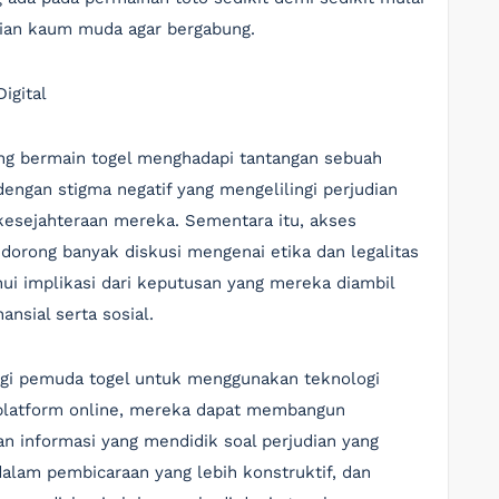
atian kaum muda agar bergabung.
igital
yang bermain togel menghadapi tantangan sebuah
dengan stigma negatif yang mengelilingi perjudian
esejahteraan mereka. Sementara itu, akses
ndorong banyak diskusi mengenai etika dan legalitas
ui implikasi dari keputusan yang mereka diambil
ansial serta sosial.
agi pemuda togel untuk menggunakan teknologi
n platform online, mereka dapat membangun
informasi yang mendidik soal perjudian yang
dalam pembicaraan yang lebih konstruktif, dan