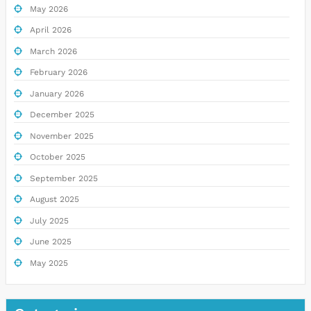
May 2026
April 2026
March 2026
February 2026
January 2026
December 2025
November 2025
October 2025
September 2025
August 2025
July 2025
June 2025
May 2025