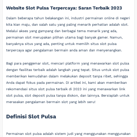
Website Slot Pulsa Terpercaya: Saran Terbaik 2023
Dalam beberapa tahun belakangan ini, industri permainan online di negeri
kita kian maju, dan salah satu yang paling menarik perhatian adalah slot.
Melalui akses yang gampang dan berbagai tema menarik yang ada,
permainan slot merupakan pilihan utama bagi banyak gamer. Namun,
banyaknya situs yang ada, penting untuk memilih situs slot pulsa
terpercaya agar pengalaman bermain anda aman dan menyenangkan.
Bagi para penggemar slot, mencari platform yang menawarkan slot pulsa
dengan fasilitas terbaik adalah langkah yang tepat. Situs untuk slot pulsa
memberikan kemudahan dalam melakukan deposit tanpa ribet, sehingga
Anda dapat fokus pada permainan. Di artikel ini, kami akan memberikan
rekomendasi situs slot pulsa terbaik di 2023 ini yang menawarkan link
slot pulsa, slot deposit pulsa tanpa diskon, dan lainnya. Bersiaplah untuk
merasakan pengalaman bermain slot yang lebih seru!
Definisi Slot Pulsa
Permainan slot pulsa adalah sistem judi yang menggunakan menggunakan