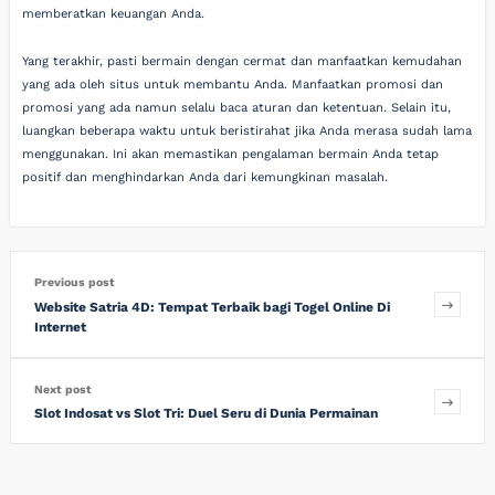
memberatkan keuangan Anda.
Yang terakhir, pasti bermain dengan cermat dan manfaatkan kemudahan
yang ada oleh situs untuk membantu Anda. Manfaatkan promosi dan
promosi yang ada namun selalu baca aturan dan ketentuan. Selain itu,
luangkan beberapa waktu untuk beristirahat jika Anda merasa sudah lama
menggunakan. Ini akan memastikan pengalaman bermain Anda tetap
positif dan menghindarkan Anda dari kemungkinan masalah.
Previous post
Website Satria 4D: Tempat Terbaik bagi Togel Online Di
Internet
Next post
Slot Indosat vs Slot Tri: Duel Seru di Dunia Permainan