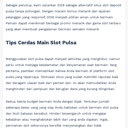
Sebagai penutup, kami sarankan S128 sebagai alternatif situs slot deposit
pulsa tanpa potongan. Dengan macam bonus menarik dan layanan
pelanggan yang responsif, S128 menjadi pilihan aman untuk bermain.
Pemain dapat menikmati berbagai promo menarik dan game slot terbaru
yang akan membuat pengalaman bermain semakin menarik.
Tips Cerdas Main Slot Pulsa
Menggunakan slot pulsa dapat menjadi aktivitas yang menghibur, namun
perlu untuk menjaga keselamatan dan kenyamanan saat bermain. Yang
pertama, pastikan memastikan bahwa Anda bermain di platform slot
pulsa yang tepercaya. Tentukan situs yang sudah memiliki reputasi baik
dan beragam ulasan baik dari pemain lain. Ini akan memudahkan Anda
menghindari dari penipuan dan kerugian dana yang kurang diinginkan.
Kedua, kelola budget bermain Anda dengan bijak. Tentukan jumlah
seberapa besar uang yang siap Anda habiskan untuk bermain slot pulsa
dan ikuti batasan tersebut. Hindari terpengaruh untuk mengejar
kekalahan atau menghabiskan lebih dari yang anda siapkan. Ingat,
permainan slot seharusnya bersifat menyenangkan dan tidak