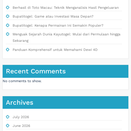
Berhasil di Toto Macau: Teknik Menganalisis Hasil Pengeluaran
Bupatitogel: Game atau Investasi Masa Depan?
Bupatitogel: Kenapa Permainan Ini Semakin Populer?
Menguak Sejarah Dunia Kayutogel: Mulai dari Permulaan hingga
Sekarang
Panduan Komprehensif untuk Memahami Dewi 4D
Recent Comments
No comments to show.
Archives
July 2026
June 2026