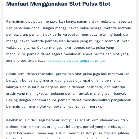
Manfaat Menggunakan Slot Pulsa Slot
Permainan slot pulsa menawarkan kenyamanan untuk melakukan setoran
dan penarikan dana. Dengan menggunakan pulsa sebagai metode metode
pembayaran, pemain tidak perlu kerepotan membuat rekening bank dan
menggunakan metode pembayaran lainnya yang mungkin membutuhkan
waktu yang lama. Cukup menggunakan ponsel serta pulsa yang
mencukupi, pemain dapat segera menikmati aneka permainan slot yang
ada di situs terpercaya.
slot deposit pulsa tanpa potongan
Selain kemudahan transaksi, permainan slot pulsa juga kali menawarkan
beragam bonus yang menarik yang sulit dijumpai di jenis permainan
lainnya. Bonus ini bisa berjenis bonus deposit, cashback, dan putaran
gratis yang meningkatkan peluang pemain untuk menang lebih banyak.
Seiring dengan penawaran ini, pemain dapat memaksimalkan pengalaman
bermain dan meningkatkan potensi keuntungan mereka.
Kelebihan lain dari segi bermain slot pulsa adalah kemudahannya untuk
diakses. Hampir semua orang saat ini punya ponsel yang mereka agar
dapat bermain di mana saja. Hal ini membuat slot pulsa menjadi pilihan