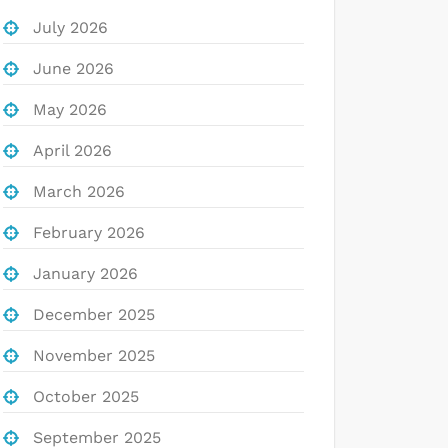
July 2026
June 2026
May 2026
April 2026
March 2026
February 2026
January 2026
December 2025
November 2025
October 2025
September 2025