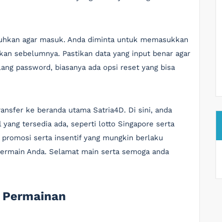
utuhkan agar masuk. Anda diminta untuk memasukkan
kan sebelumnya. Pastikan data yang input benar agar
lang password, biasanya ada opsi reset yang bisa
ansfer ke beranda utama Satria4D. Di sini, anda
ang tersedia ada, seperti lotto Singapore serta
 promosi serta insentif yang mungkin berlaku
ermain Anda. Selamat main serta semoga anda
s Permainan