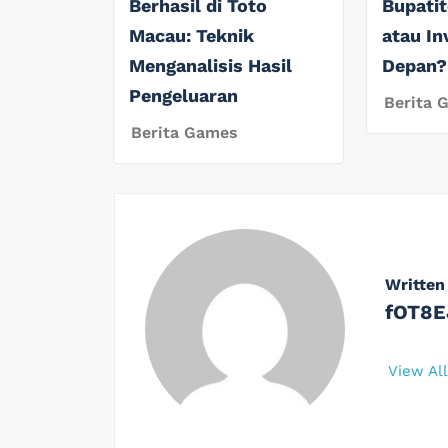
Berhasil di Toto
Bupati
Macau: Teknik
atau In
Menganalisis Hasil
Depan?
Pengeluaran
Berita 
Berita Games
Written
fOT8E
View Al