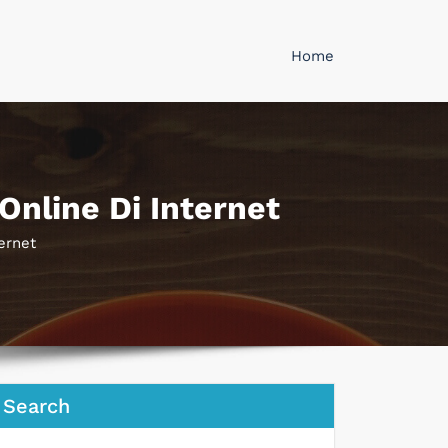
Home
Online Di Internet
ernet
Search