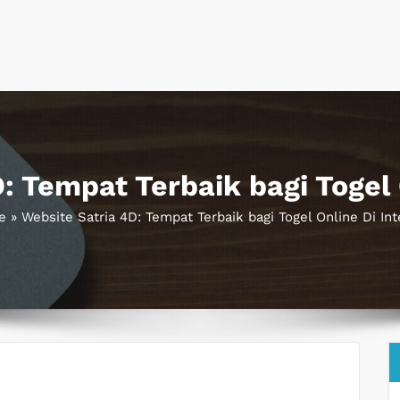
: Tempat Terbaik bagi Togel 
e
»
Website Satria 4D: Tempat Terbaik bagi Togel Online Di Int