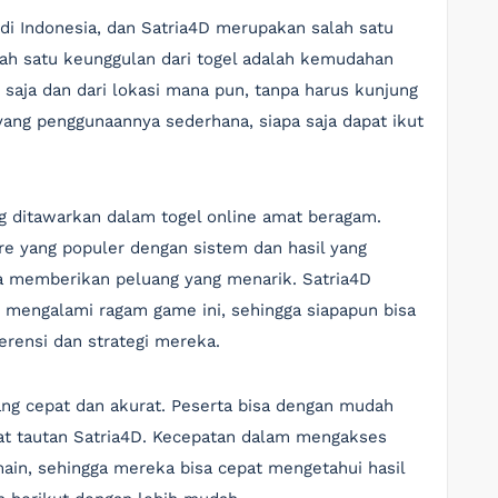
 di Indonesia, dan Satria4D merupakan salah satu
lah satu keunggulan dari togel adalah kemudahan
saja dan dari lokasi mana pun, tanpa harus kunjung
 yang penggunaannya sederhana, siapa saja dapat ikut
ng ditawarkan dalam togel online amat beragam.
re yang populer dengan sistem dan hasil yang
ga memberikan peluang yang menarik. Satria4D
 mengalami ragam game ini, sehingga siapapun bisa
rensi dan strategi mereka.
ang cepat dan akurat. Peserta bisa dengan mudah
ewat tautan Satria4D. Kecepatan dalam mengakses
main, sehingga mereka bisa cepat mengetahui hasil