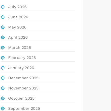
July 2026
June 2026
May 2026
April 2026
March 2026
February 2026
January 2026
December 2025
November 2025
October 2025
September 2025