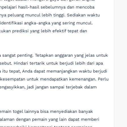
pelajari hasil-hasil sebelumnya dan mencoba
a peluang muncul lebih tinggi. Sediakan waktu
identifikasi angka-angka yang sering muncul.
kan prediksi yang lebih efektif tepat dan
a sangat penting. Tetapkan anggaran yang jelas untuk
sebut. Hindari tertarik untuk berjudi lebih dari apa
a itu tepat, Anda dapat memanjangkan waktu berjudi
 kesempatan untuk mendapatkan kemenangan. Perlu
engasyikkan, jadi jangan sampai terjebak dalam
emain togel lainnya bisa menyediakan banyak
engalaman dengan pemain yang lain dapat memberi