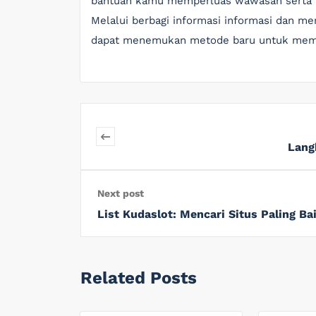
bantuan kamu memperluas wawasan serta 
Melalui berbagi informasi informasi dan me
dapat menemukan metode baru untuk memak
Lang
Next post
List Kudaslot: Mencari Situs Paling B
Related Posts