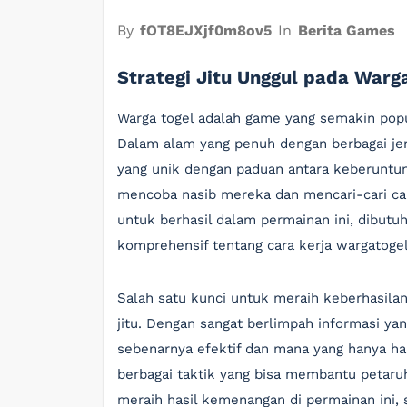
By
fOT8EJXjf0m8ov5
In
Berita Games
Strategi Jitu Unggul pada Warg
Warga togel adalah game yang semakin popul
Dalam alam yang penuh dengan berbagai je
yang unik dengan paduan antara keberuntun
mencoba nasib mereka dan mencari-cari ca
untuk berhasil dalam permainan ini, dibutu
komprehensif tentang cara kerja wargatogel
Salah satu kunci untuk meraih keberhasila
jitu. Dengan sangat berlimpah informasi ya
sebenarnya efektif dan mana yang hanya hany
berbagai taktik yang bisa membantu peta
meraih hasil kemenangan di permainan ini,