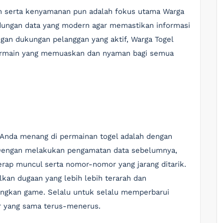
n serta kenyamanan pun adalah fokus utama Warga
ndungan data yang modern agar memastikan informasi
gan dukungan pelanggan yang aktif, Warga Togel
ermain yang memuaskan dan nyaman bagi semua
 Anda menang di permainan togel adalah dengan
 Dengan melakukan pengamatan data sebelumnya,
ap muncul serta nomor-nomor yang jarang ditarik.
kan dugaan yang lebih lebih terarah dan
gkan game. Selalu untuk selalu memperbarui
r yang sama terus-menerus.