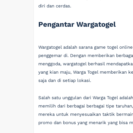
diri dan cerdas.
Pengantar Wargatogel
Wargatogel adalah sarana game togel online
penggemar di. Dengan memberikan berbagai
menggoda, wargatogel berhasil mendapatkan
yang kian maju, Warga Togel memberikan k
saja dan di setiap lokasi.
Salah satu unggulan dari Warga Togel adala
memilih dari berbagai berbagai tipe taruh
mereka untuk menyesuaikan taktik bermain
promo dan bonus yang menarik yang bisa 