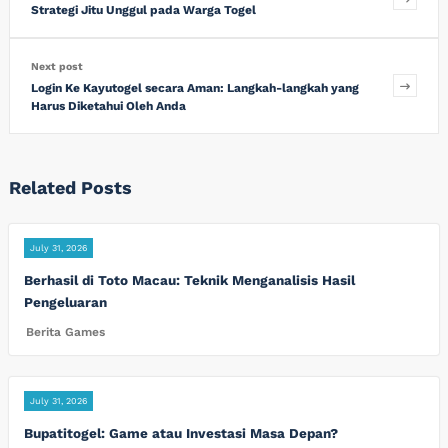
Strategi Jitu Unggul pada Warga Togel
Next post
Login Ke Kayutogel secara Aman: Langkah-langkah yang
Harus Diketahui Oleh Anda
Related Posts
July 31, 2026
Berhasil di Toto Macau: Teknik Menganalisis Hasil
Pengeluaran
Berita Games
July 31, 2026
Bupatitogel: Game atau Investasi Masa Depan?