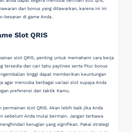
an anda dapat segera memulai bermain slot qris.
awaran dan bonus yang ditawarkan, karena ini ini
r-besaran di game Anda.
ame Slot QRIS
inan slot QRIS, penting untuk memahami cara kerja
 tersedia dan cari tahu paylines serta fitur bonus
 pengembalian tinggi dapat memberikan keuntungan
uga agar mencoba berbagai variasi slot supaya Anda
an preferensi dan taktik Kamu.
permainan slot QRIS. Akan lebih baik jika Anda
n sebelum Anda mulai bermain. Jangan terbawa
nghindari kerugian yang signifikan. Pakai strategi