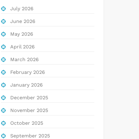
July 2026
June 2026
May 2026
April 2026
March 2026
February 2026
January 2026
December 2025
November 2025
October 2025
September 2025