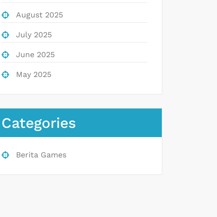
August 2025
July 2025
June 2025
May 2025
Categories
Berita Games