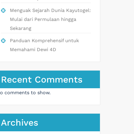
Menguak Sejarah Dunia Kayutogel:
Mulai dari Permulaan hingga
Sekarang
Panduan Komprehensif untuk
Memahami Dewi 4D
Recent Comments
o comments to show.
Archives