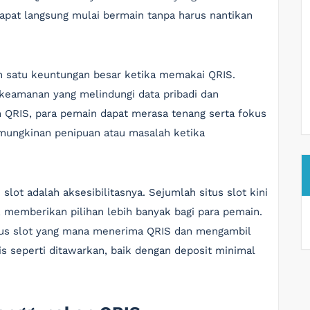
dapat langsung mulai bermain tanpa harus nantikan
lah satu keuntungan besar ketika memakai QRIS.
r keamanan yang melindungi data pribadi dan
 QRIS, para pemain dapat merasa tenang serta fokus
emungkinan penipuan atau masalah ketika
lot adalah aksesibilitasnya. Sejumlah situs slot kini
 memberikan pilihan lebih banyak bagi para pemain.
s slot yang mana menerima QRIS dan mengambil
is seperti ditawarkan, baik dengan deposit minimal