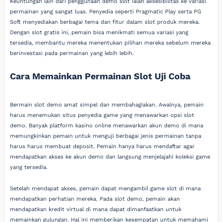
Keuntungan lain dari penggunaan demo slot ialah aksesibilitas ke variasi
permainan yang sangat luas. Penyedia seperti Pragmatic Play serta PG
Soft menyediakan berbagai tema dan fitur dalam slot produk mereka.
Dengan slot gratis ini, pemain bisa menikmati semua variasi yang
tersedia, membantu mereka menentukan pilihan mereka sebelum mereka
berinvestasi pada permainan yang lebih lebih.
Cara Memainkan Permainan Slot Uji Coba
Bermain slot demo amat simpel dan membahagiakan. Awalnya, pemain
harus menemukan situs penyedia game yang menawarkan opsi slot
demo. Banyak platform kasino online menawarkan akun demo di mana
memungkinkan pemain untuk menguji berbagai jenis permainan tanpa
harus harus membuat deposit. Pemain hanya harus mendaftar agar
mendapatkan akses ke akun demo dan langsung menjelajahi koleksi game
yang tersedia.
Setelah mendapat akses, pemain dapat mengambil game slot di mana
mendapatkan perhatian mereka. Pada slot demo, pemain akan
mendapatkan kredit virtual di mana dapat dimanfaatkan untuk
memainkan gulungan. Hal ini memberikan kesempatan untuk memahami