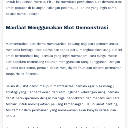
untuk kebutuhan mereka. Fitur ini membuat permainan slot demonstrasi
amat populer di kalangan kalangan pecinta judi online yang ingin sambil
belajar sambil belajar.
Manfaat Menggunakan Slot Demonstrasi
Memanfaatkan slot demo menawarkan peluang bagi para pemain untuk
mencoba berbagai tipe permainan tanpa perlu menghabiskan uang. Hal ini
amat bermanfaat bagi pemula yang ingin memahami cara fungsi mesin
slot sebelum memasang taruhan menggunakan uang sungguhan. Dengan
uji coba slot demo, pemain dapat menjelajahi fitur dan sistem permainan
tanpa risiko finansial.
Selain itu, slot demo maupun memfasilitasi pemain agar bisa menguji
strategi yang. Tanpa tekanan dari kemungkinan kehilangan uang, pemain
dapat bereksperimen dengan berbagai pendekatan dan menemukan cara
terbaik untuk meningkatkan peluang kemenangan. Hal ini amat penting,
terutama dalam permainan yang menawarkan akan banyak variasi dan
bonus.