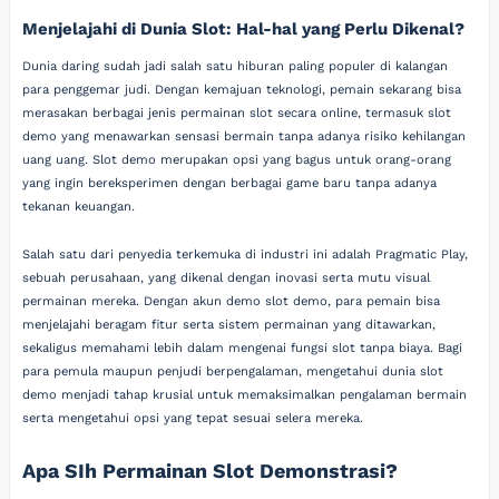
Menjelajahi di Dunia Slot: Hal-hal yang Perlu Dikenal?
Dunia daring sudah jadi salah satu hiburan paling populer di kalangan
para penggemar judi. Dengan kemajuan teknologi, pemain sekarang bisa
merasakan berbagai jenis permainan slot secara online, termasuk slot
demo yang menawarkan sensasi bermain tanpa adanya risiko kehilangan
uang uang. Slot demo merupakan opsi yang bagus untuk orang-orang
yang ingin bereksperimen dengan berbagai game baru tanpa adanya
tekanan keuangan.
Salah satu dari penyedia terkemuka di industri ini adalah Pragmatic Play,
sebuah perusahaan, yang dikenal dengan inovasi serta mutu visual
permainan mereka. Dengan akun demo slot demo, para pemain bisa
menjelajahi beragam fitur serta sistem permainan yang ditawarkan,
sekaligus memahami lebih dalam mengenai fungsi slot tanpa biaya. Bagi
para pemula maupun penjudi berpengalaman, mengetahui dunia slot
demo menjadi tahap krusial untuk memaksimalkan pengalaman bermain
serta mengetahui opsi yang tepat sesuai selera mereka.
Apa SIh Permainan Slot Demonstrasi?