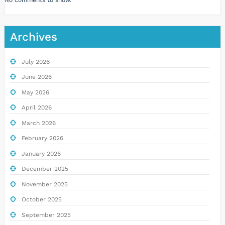
Archives
July 2026
June 2026
May 2026
April 2026
March 2026
February 2026
January 2026
December 2025
November 2025
October 2025
September 2025