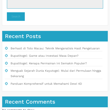
Search
Recent Posts
Berhasil di Toto Macau: Teknik Menganalisis Hasil Pengeluaran
Bupatitogel: Game atau Investasi Masa Depan?
Bupatitogel: Kenapa Permainan Ini Semakin Populer?
Menguak Sejarah Dunia Kayutogel: Mulai dari Permulaan hingga
Sekarang
Panduan Komprehensif untuk Memahami Dewi 4D
Recent Comments
No comments to show.