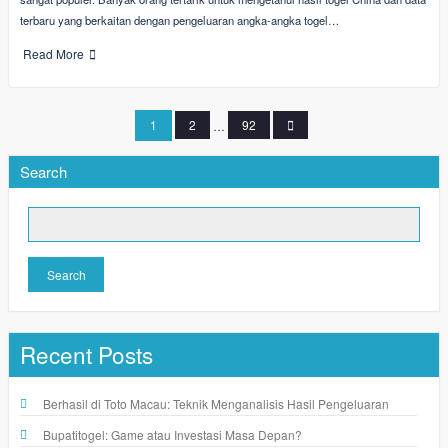
terbaru yang berkaitan dengan pengeluaran angka-angka togel…
Read More
Posts
1
2
…
92
pagination
Search
Search
Recent Posts
Berhasil di Toto Macau: Teknik Menganalisis Hasil Pengeluaran
Bupatitogel: Game atau Investasi Masa Depan?