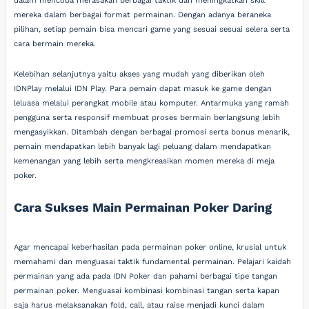
dalam mencoba merasakan berbagai taktik dan meningkatkan skill
mereka dalam berbagai format permainan. Dengan adanya beraneka
pilihan, setiap pemain bisa mencari game yang sesuai sesuai selera serta
cara bermain mereka.
Kelebihan selanjutnya yaitu akses yang mudah yang diberikan oleh
IDNPlay melalui IDN Play. Para pemain dapat masuk ke game dengan
leluasa melalui perangkat mobile atau komputer. Antarmuka yang ramah
pengguna serta responsif membuat proses bermain berlangsung lebih
mengasyikkan. Ditambah dengan berbagai promosi serta bonus menarik,
pemain mendapatkan lebih banyak lagi peluang dalam mendapatkan
kemenangan yang lebih serta mengkreasikan momen mereka di meja
poker.
Cara Sukses Main Permainan Poker Daring
Agar mencapai keberhasilan pada permainan poker online, krusial untuk
memahami dan menguasai taktik fundamental permainan. Pelajari kaidah
permainan yang ada pada IDN Poker dan pahami berbagai tipe tangan
permainan poker. Menguasai kombinasi kombinasi tangan serta kapan
saja harus melaksanakan fold, call, atau raise menjadi kunci dalam