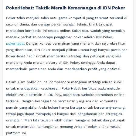
PokerHebat: Taktik Meraih Kemenangan di IDN Poker
Poker telah menjadi salah satu game kompetisi yang teramat terkenal di
seluruh dunia, dan dengan perkembangan teknis, kini kita dapat
merasakan kompetisi ini secara online. Salah satu wadah yang semakin
menarik perhatian beberapa penggemar poker adalah IDN Poker.
pokerhebat
Dengan konsep permainan yang menarik dan sejumlah fitur
yang disediakan, IDN Poker menjadi pilihan utama bagi banyak partisipan.
PokerHebat hadir untuk memberikan strategi dan petunjuk yang bisa
menolong Anda meraih victory di IDN Poker, sehingga Anda dapat
memperbaiki permainan Anda dan mendapatkan profit yang optimal.
Dalam alam poker online, comprendre mengenai strategi adalah kunci
untuk mendapatkan kesuksesan. PokerHebat berfokus pada metode
efektif untuk bermain di IDN Play, salah satu website permainan online
terkenal. Dengan berbagai tipe permainan yang ada dan komunitas
pemain yang aktip, Anda bukan hanya berlaga untuk bersenang-senang,
tetapi juga dapat mempelajari banyak dari pengalaman dan strategics
orang lain. Mari kita telusuri lebih dalam mengenai teknik dan petunjuk
untuk menambah kemungkinan menang Anda di poker online melalui
platform ini.