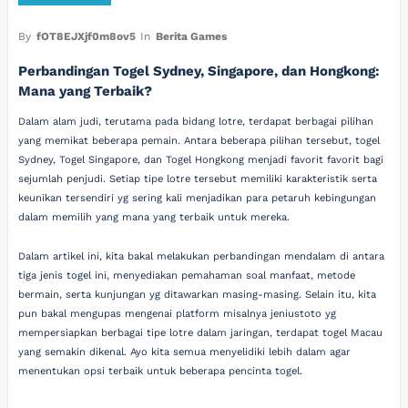
By
fOT8EJXjf0m8ov5
In
Berita Games
Perbandingan Togel Sydney, Singapore, dan Hongkong:
Mana yang Terbaik?
Dalam alam judi, terutama pada bidang lotre, terdapat berbagai pilihan
yang memikat beberapa pemain. Antara beberapa pilihan tersebut, togel
Sydney, Togel Singapore, dan Togel Hongkong menjadi favorit favorit bagi
sejumlah penjudi. Setiap tipe lotre tersebut memiliki karakteristik serta
keunikan tersendiri yg sering kali menjadikan para petaruh kebingungan
dalam memilih yang mana yang terbaik untuk mereka.
Dalam artikel ini, kita bakal melakukan perbandingan mendalam di antara
tiga jenis togel ini, menyediakan pemahaman soal manfaat, metode
bermain, serta kunjungan yg ditawarkan masing-masing. Selain itu, kita
pun bakal mengupas mengenai platform misalnya jeniustoto yg
mempersiapkan berbagai tipe lotre dalam jaringan, terdapat togel Macau
yang semakin dikenal. Ayo kita semua menyelidiki lebih dalam agar
menentukan opsi terbaik untuk beberapa pencinta togel.