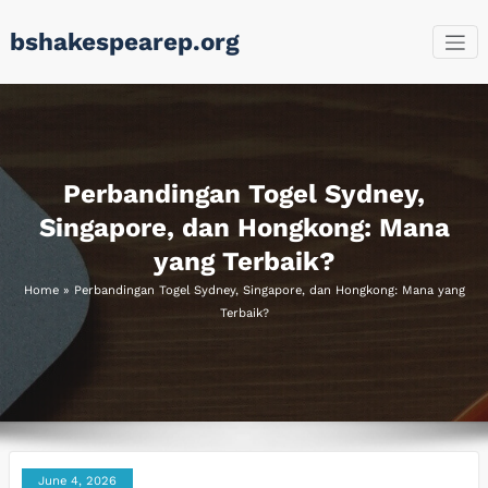
Skip
bshakespearep.org
to
content
Perbandingan Togel Sydney,
Singapore, dan Hongkong: Mana
yang Terbaik?
Home
»
Perbandingan Togel Sydney, Singapore, dan Hongkong: Mana yang
Terbaik?
June 4, 2026