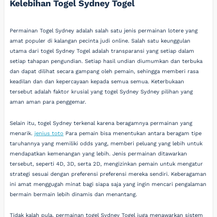
Kelebihan Togel Sydney Togel
Permainan Togel Sydney adalah salah satu jenis permainan lotere yang
amat populer di kalangan pecinta judi online. Salah satu keunggulan
utama dari togel Sydney Togel adalah transparansi yang setiap dalam
setiap tahapan pengundian. Setiap hasil undian diumumkan dan terbuka
dan dapat dilihat secara gampang oleh pemain, sehingga memberi rasa
keadilan dan dan kepercayaan kepada semua semua. Keterbukaan
tersebut adalah faktor krusial yang togel Sydney Sydney pilihan yang
aman aman para penggemar.
Selain itu, togel Sydney terkenal karena beragamnya permainan yang
menarik.
jenius toto
Para pemain bisa menentukan antara beragam tipe
taruhannya yang memiliki odds yang, memberi peluang yang lebih untuk
mendapatkan kemenangan yang lebih. Jenis permainan ditawarkan
tersebut, seperti 4D, 3D, serta 2D, mengizinkan pemain untuk mengatur
strategi sesuai dengan preferensi preferensi mereka sendiri. Keberagaman
ini amat menggugah minat bagi siapa saja yang ingin mencari pengalaman
bermain bermain lebih dinamis dan menantang.
Tidak kalah pula, permainan togel Sydney Togel juga menawarkan sistem