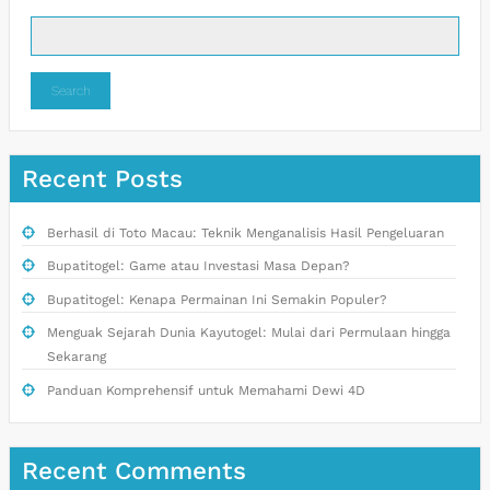
Search
Recent Posts
Berhasil di Toto Macau: Teknik Menganalisis Hasil Pengeluaran
Bupatitogel: Game atau Investasi Masa Depan?
Bupatitogel: Kenapa Permainan Ini Semakin Populer?
Menguak Sejarah Dunia Kayutogel: Mulai dari Permulaan hingga
Sekarang
Panduan Komprehensif untuk Memahami Dewi 4D
Recent Comments