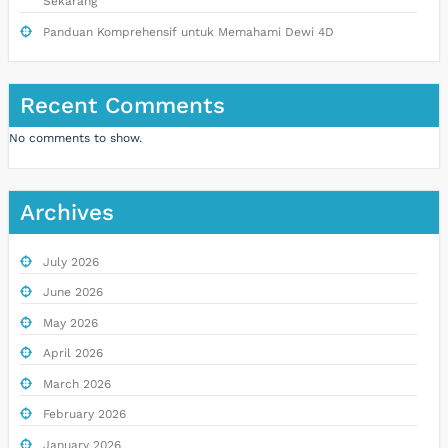
Sekarang
Panduan Komprehensif untuk Memahami Dewi 4D
Recent Comments
No comments to show.
Archives
July 2026
June 2026
May 2026
April 2026
March 2026
February 2026
January 2026