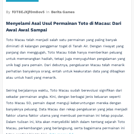
By
fOT8EJXjf0m8ov5
In
Berita Games
Menyelami Asal Usul Permainan Toto di Macau: Dari
Awal Awal Sampai
Toto Macau telah menjadi salah satu permainan yang paling banyak
diminati di kalangan penggemar togel di Tanah Air. Dengan riwayat yang
panjang dan menggugah, Toto Macau tidak hanya memberikan peluang
untuk memenangkan hadiah, tetapi juga menyuguhkan pengalaman yang
unik bagi para pemain. Dari debutnya, pengeluaran Macau telah menarik
perhatian banyaknya orang, entah untuk keakuratan data yang dibagikan
atau untuk hasil yang menarik.
Seiring berjalannya waktu, Toto Macau sudah berevolusi signifikan dari
sekadar permainan angka. Kini, dengan berbagai jenis keluaran seperti
Toto Macau 5D, pemain dapat menguji keberuntungan mereka dengan
banyaknya peluang. Data Macau dan rekap pengeluaran yang jelas menjadi
faktor utama faktor utama yang membuat permainan ini tetap popular.
Dalam tulisan ini, kita akan menyelidiki lebih dalam tentang sejarah Toto
Macau, perkembangan yang berlangsung, serta bagaimana permainan ini