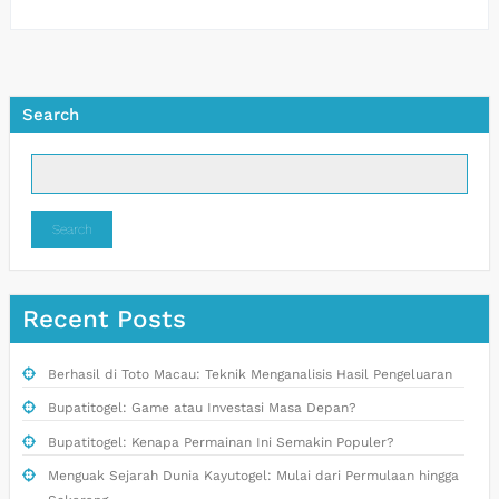
Search
Search
Recent Posts
Berhasil di Toto Macau: Teknik Menganalisis Hasil Pengeluaran
Bupatitogel: Game atau Investasi Masa Depan?
Bupatitogel: Kenapa Permainan Ini Semakin Populer?
Menguak Sejarah Dunia Kayutogel: Mulai dari Permulaan hingga