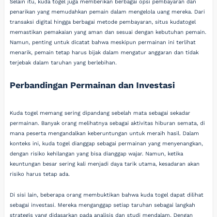
Selain itu, kuda togel juga memberikan berbagai opsi pembayaran dan
penarikan yang memudahkan pemain dalam mengelola uang mereka. Dari
transaksi digital hingga berbagai metode pembayaran, situs kudatogel
memastikan pemakaian yang aman dan sesuai dengan kebutuhan pemain.
Namun, penting untuk dicatat bahwa meskipun permainan ini terlihat
menarik, pemain tetap harus bijak dalam mengatur anggaran dan tidak
terjebak dalam taruhan yang berlebihan.
Perbandingan Permainan dan Investasi
Kuda togel memang sering dipandang sebelah mata sebagai sekadar
permainan. Banyak orang melihatnya sebagai aktivitas hiburan semata, di
mana peserta mengandalkan keberuntungan untuk meraih hasil. Dalam
konteks ini, kuda togel dianggap sebagai permainan yang menyenangkan,
dengan risiko kehilangan yang bisa dianggap wajar. Namun, ketika
keuntungan besar sering kali menjadi daya tarik utama, kesadaran akan
risiko harus tetap ada.
Di sisi lain, beberapa orang membuktikan bahwa kuda togel dapat dilihat
sebagai investasi. Mereka menganggap setiap taruhan sebagai langkah
strategis yang didasarkan pada analisis dan studi mendalam. Dengan