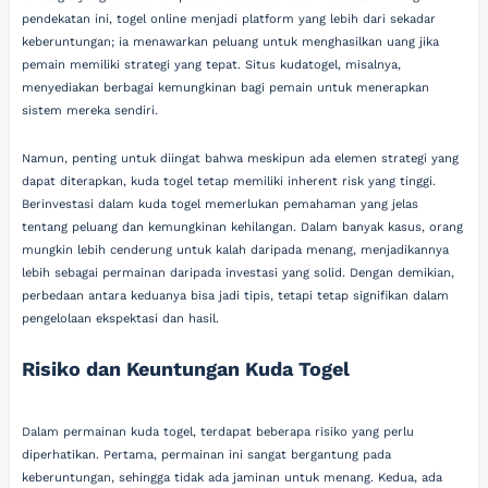
pendekatan ini, togel online menjadi platform yang lebih dari sekadar
keberuntungan; ia menawarkan peluang untuk menghasilkan uang jika
pemain memiliki strategi yang tepat. Situs kudatogel, misalnya,
menyediakan berbagai kemungkinan bagi pemain untuk menerapkan
sistem mereka sendiri.
Namun, penting untuk diingat bahwa meskipun ada elemen strategi yang
dapat diterapkan, kuda togel tetap memiliki inherent risk yang tinggi.
Berinvestasi dalam kuda togel memerlukan pemahaman yang jelas
tentang peluang dan kemungkinan kehilangan. Dalam banyak kasus, orang
mungkin lebih cenderung untuk kalah daripada menang, menjadikannya
lebih sebagai permainan daripada investasi yang solid. Dengan demikian,
perbedaan antara keduanya bisa jadi tipis, tetapi tetap signifikan dalam
pengelolaan ekspektasi dan hasil.
Risiko dan Keuntungan Kuda Togel
Dalam permainan kuda togel, terdapat beberapa risiko yang perlu
diperhatikan. Pertama, permainan ini sangat bergantung pada
keberuntungan, sehingga tidak ada jaminan untuk menang. Kedua, ada