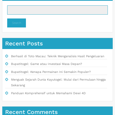
Search
Recent Posts
Berhasil di Toto Macau: Teknik Menganalisis Hasil Pengeluaran
Bupatitogel: Game atau Investasi Masa Depan?
Bupatitogel: Kenapa Permainan Ini Semakin Populer?
Menguak Sejarah Dunia Kayutogel: Mulai dari Permulaan hingga
Sekarang
Panduan Komprehensif untuk Memahami Dewi 4D
Recent Comments