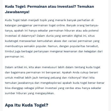
Kuda Togel: Permainan atau Investasi? Temukan
Jawabannya!
Kuda Togel telah menjadi topik yang menarik banyak perhatian di
kalangan penggemar permainan togel online. Banyak orang bertanya-
tanya, apakah ini hanya sekadar permainan hiburan atau ada potensi
investasi di dalamnya? Dalam dunia yang semakin digital ini, situs
kudatogel menawarkan kemudahan akses dan variasi permainan yang
membuatnya semakin populer. Namun, dengan popularitas tersebut,
timbul juga berbagai pertanyaan mengenai keamanan dan kelegalan dari
permainan ini.
Dalam artikel ini, kita akan menelusuri lebih dalam tentang kuda togel
dan bagaimana permainan ini beroperasi. Apakah Anda cukup berani
untuk melihat lebih jauh tentang peluang dan risikonya? Mari kita
temukan jawabannya dan mengeksplorasi apakah kuda togel benar-benar
bisa dianggap sebagai pilihan investasi yang cerdas atau hanya sekadar
sumber hiburan yang mengasyikkan.
Apa Itu Kuda Togel?