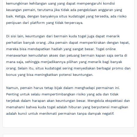
kemungkinan kehilangan uang yang dapat mempengaruhi kondisi
keuangan pemain, terutama jika tidak ada pengelolaan anggaran yang
baik. Ketiga, dengan banyaknya situs kudatogel yang tersedia, ada risiko
penipuan dari platform yang tidak terpercaya.
Di sisi lain, keuntungan dari bermain kuda togel juga dapat menarik
perhatian banyak orang. Jika pemain dapat memperkirakan dengan tepat,
mereka bisa mendapatkan hadiah yang sangat besar. Togel online
menawarkan kemudahan akses dan peluang bermain kapan saja serta di
mana saja, sehingga menjadikannya pilihan yang menarik bagi banyak
orang. Selain itu, situs kudatogel sering menyediakan berbagai promo dan
bonus yang bisa meningkatkan potensi keuntungan.
Namun, pemain harus tetap bijak dalam menghadapi permainan ini.
Penting untuk selalu mempertimbangkan risiko yang ada dan tidak
terjebak dalam harapan akan keuntungan besar. Mengelola ekspektasi dan
memahami bahwa kuda togel adalah hiburan yang berpotensi merugikan
adalah kunci untuk menikmati permainan tanpa dampak negatif.