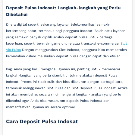
Deposit Pulsa Indosat: Langkah-langkah yang Perlu
Diketahui
Di era digital seperti sekarang, layanan telekomunikasi semakin
berkembang pesat, termasuk bagi pengguna Indosat. Salah satu layanan
yang semakin banyak dipilih adalah deposit pulsa untuk berbagai
keperluan, seperti bermain game online atau transaksi e-commerce.
Slot
Via Pulsa
Dengan menggunakan Slot Indosat, pengguna bisa memperoleh
kemudahan dalam melakukan deposit pulsa dengan cepat dan efisien.
Bagi Anda yang baru mengenal layanan ini, penting untuk memahami
langkah-langkah yang perlu diambil untuk melakukan deposit Pulsa
Indosat. Proses ini tidak sulit dan bisa dilakukan dengan berbagai cara,
termasuk menggunakan Slot Pulsa dan Slot Deposit Pulsa Indosat. Artikel
ini akan membahas secara rinci mengenai langkah-langkah yang perlu
diketahui agar Anda bisa melakukan deposit Pulsa Indosat dan
memanfaatkan layanan ini secara optimal.
Cara Deposit Pulsa Indosat