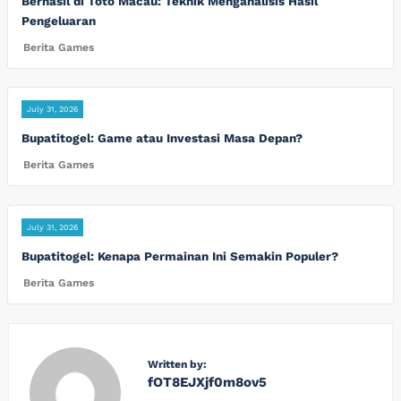
Berhasil di Toto Macau: Teknik Menganalisis Hasil
Pengeluaran
Berita Games
July 31, 2026
Bupatitogel: Game atau Investasi Masa Depan?
Berita Games
July 31, 2026
Bupatitogel: Kenapa Permainan Ini Semakin Populer?
Berita Games
Written by:
fOT8EJXjf0m8ov5