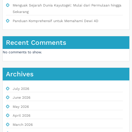
Menguak Sejarah Dunia Kayutogel: Mulai dari Permulaan hingga
Sekarang
Panduan Komprehensif untuk Memahami Dewi 4D
Recent Comments
No comments to show.
Archives
July 2026
June 2026
May 2026
April 2026
March 2026