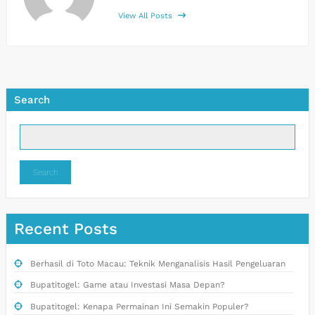
View All Posts
Search
Search
Recent Posts
Berhasil di Toto Macau: Teknik Menganalisis Hasil Pengeluaran
Bupatitogel: Game atau Investasi Masa Depan?
Bupatitogel: Kenapa Permainan Ini Semakin Populer?