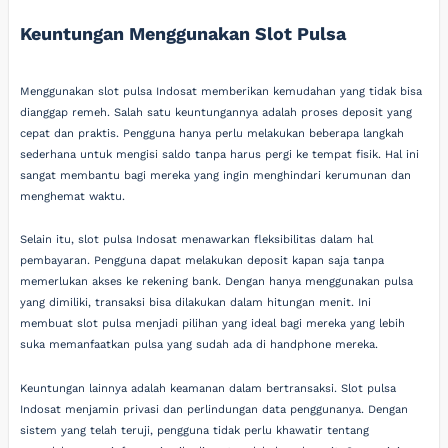
Keuntungan Menggunakan Slot Pulsa
Menggunakan slot pulsa Indosat memberikan kemudahan yang tidak bisa
dianggap remeh. Salah satu keuntungannya adalah proses deposit yang
cepat dan praktis. Pengguna hanya perlu melakukan beberapa langkah
sederhana untuk mengisi saldo tanpa harus pergi ke tempat fisik. Hal ini
sangat membantu bagi mereka yang ingin menghindari kerumunan dan
menghemat waktu.
Selain itu, slot pulsa Indosat menawarkan fleksibilitas dalam hal
pembayaran. Pengguna dapat melakukan deposit kapan saja tanpa
memerlukan akses ke rekening bank. Dengan hanya menggunakan pulsa
yang dimiliki, transaksi bisa dilakukan dalam hitungan menit. Ini
membuat slot pulsa menjadi pilihan yang ideal bagi mereka yang lebih
suka memanfaatkan pulsa yang sudah ada di handphone mereka.
Keuntungan lainnya adalah keamanan dalam bertransaksi. Slot pulsa
Indosat menjamin privasi dan perlindungan data penggunanya. Dengan
sistem yang telah teruji, pengguna tidak perlu khawatir tentang