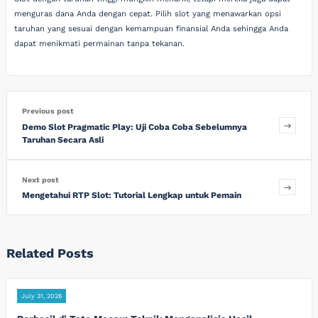
menguras dana Anda dengan cepat. Pilih slot yang menawarkan opsi
taruhan yang sesuai dengan kemampuan finansial Anda sehingga Anda
dapat menikmati permainan tanpa tekanan.
Previous post
Demo Slot Pragmatic Play: Uji Coba Coba Sebelumnya
Taruhan Secara Asli
Next post
Mengetahui RTP Slot: Tutorial Lengkap untuk Pemain
Related Posts
July 31, 2026