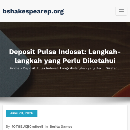
Skip
bshakespearep.org
to
content
Deposit Pulsa Indosat: Langkah-
langkah yang Perlu Diketahui
Home
»
Deposit Pulsa Indosat: Langkah-langkah yang Perlu Diketahui
June 20, 2026
By
fOT8EJXjf0m8ov5
In
Berita Games