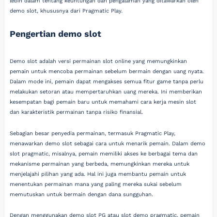
lebih dalam tentang keuntungan dan pengalaman yang ditawarkan oleh
demo slot, khususnya dari Pragmatic Play.
Pengertian demo slot
Demo slot adalah versi permainan slot online yang memungkinkan
pemain untuk mencoba permainan sebelum bermain dengan uang nyata.
Dalam mode ini, pemain dapat mengakses semua fitur game tanpa perlu
melakukan setoran atau mempertaruhkan uang mereka. Ini memberikan
kesempatan bagi pemain baru untuk memahami cara kerja mesin slot
dan karakteristik permainan tanpa risiko finansial.
Sebagian besar penyedia permainan, termasuk Pragmatic Play,
menawarkan demo slot sebagai cara untuk menarik pemain. Dalam demo
slot pragmatic, misalnya, pemain memiliki akses ke berbagai tema dan
mekanisme permainan yang berbeda, memungkinkan mereka untuk
menjelajahi pilihan yang ada. Hal ini juga membantu pemain untuk
menentukan permainan mana yang paling mereka sukai sebelum
memutuskan untuk bermain dengan dana sungguhan.
Dengan menggunakan demo slot PG atau slot demo pragmatic, pemain