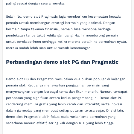
paling sesuai dengan selera mereka.
Selain itu, demo slot Pragmatic juga memberikan kesempatan kepada
pemain untuk membangun strategi bermain yang optimal. Dengan
bermain tanpa tekanan finansial, pemain bisa mencoba berbagai
pendekatan tanpa takut kehilangan uang. Hal ini mendorong pemain
untuk bereksperimen sehingga ketika mereka beralih ke permainan nyata,
mereka sudah lebih siap untuk meraih kemenangan.
Perbandingan demo slot PG dan Pragmatic
Demo slot PG dan Pragmatic merupakan dua pilihan populer di kalangan
pemain slot. Keduanya menawarkan pengalaman bermain yang
menyenangkan dengan berbagai tema dan fitur menarik. Namun, terdapat
perbedaan yang signifikan antara kedua pengembang ini. Demo slot PG
cenderung memiliki grafis yang lebih cerah dan interaktif, serta inovasi
dalam gameplay yang membuat setiap putaran terasa segar. Di sisi lain,
demo slot Pragmatic lebih fokus pada mekanisme permainan yang
sederhana namun efektif, sering kali dengan RTP yang lebih tinggi.