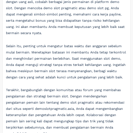
dengan uang asli, cobalah berbagai jenis permainan di platform demo
slot. Dengan mencoba demo slot pragmatic atau demo slot pg, Anda
dapat mengenali simbol-simbol penting, memahami cara kerja payline,
serta mengetahui bonus yang bisa didapatkan tanpa risiko kehilangan
uang. Ini akan membantu Anda membuat keputusan yang lebih baik saat
bermain secara nyata.
Selain itu, penting untuk mengatur batas waktu dan anggaran sebelum
mulai bermain. Menetapkan batasan ini membantu Anda tetap terkontrol
dan menghindari permainan berlebihan. Saat menggunakan slot demo,
Anda dapat menguji strategi tanpa stres terkait kehilangan uang. Ingatlah
bahwa meskipun bermain slot terasa menyenangkan, berbagi waktu
dengan cara yang sehat adalah kunci untuk pengalaman yang lebih baik.
Terakhir, bergabunglah dengan komunitas atau forum yang membahas
pengalaman dan strategi bermain slot. Dengan mendengarkan
pengalaman pemain lain tentang demo slot pragmatic atau rekomendasi
dari situs seperti demoslotpragmatic.asia, Anda dapat mengembangkan
keterampilan dan pengetahuan Anda lebih cepat. Kolaborasi dengan
pemain lain sering kali dapat mengungkap tips dan trik yang tidak
terpikirkan sebelumnya, dan membuat pengalaman bermain Anda