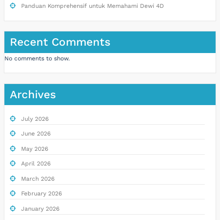
Panduan Komprehensif untuk Memahami Dewi 4D
Recent Comments
No comments to show.
Archives
July 2026
June 2026
May 2026
April 2026
March 2026
February 2026
January 2026