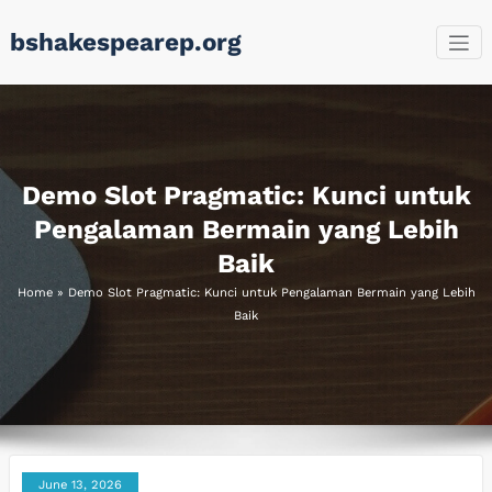
Skip
bshakespearep.org
to
content
Demo Slot Pragmatic: Kunci untuk
Pengalaman Bermain yang Lebih
Baik
Home
»
Demo Slot Pragmatic: Kunci untuk Pengalaman Bermain yang Lebih
Baik
June 13, 2026