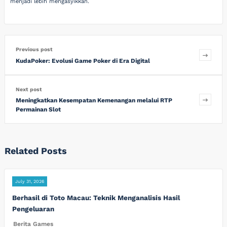
menjadi lebih mengasyikkan.
Previous post
KudaPoker: Evolusi Game Poker di Era Digital
Next post
Meningkatkan Kesempatan Kemenangan melalui RTP
Permainan Slot
Related Posts
July 31, 2026
Berhasil di Toto Macau: Teknik Menganalisis Hasil
Pengeluaran
Berita Games