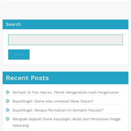
Search
Search
Recent Posts
Berhasil di Toto Macau: Teknik Menganalisis Hasil Pengeluaran
Bupatitogel: Game atau Investasi Masa Depan?
Bupatitogel: Kenapa Permainan Ini Semakin Populer?
Menguak Sejarah Dunia Kayutogel: Mulai dari Permulaan hingga
Sekarang