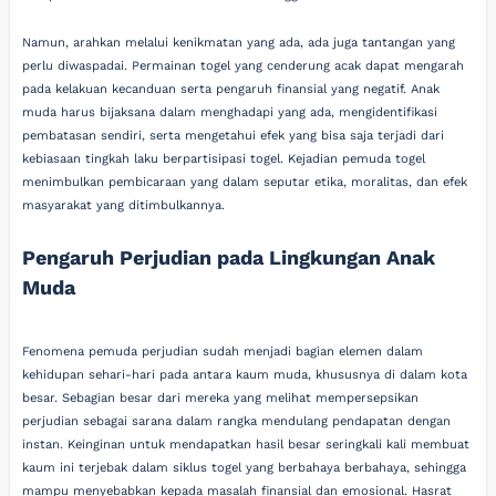
Namun, arahkan melalui kenikmatan yang ada, ada juga tantangan yang
perlu diwaspadai. Permainan togel yang cenderung acak dapat mengarah
pada kelakuan kecanduan serta pengaruh finansial yang negatif. Anak
muda harus bijaksana dalam menghadapi yang ada, mengidentifikasi
pembatasan sendiri, serta mengetahui efek yang bisa saja terjadi dari
kebiasaan tingkah laku berpartisipasi togel. Kejadian pemuda togel
menimbulkan pembicaraan yang dalam seputar etika, moralitas, dan efek
masyarakat yang ditimbulkannya.
Pengaruh Perjudian pada Lingkungan Anak
Muda
Fenomena pemuda perjudian sudah menjadi bagian elemen dalam
kehidupan sehari-hari pada antara kaum muda, khususnya di dalam kota
besar. Sebagian besar dari mereka yang melihat mempersepsikan
perjudian sebagai sarana dalam rangka mendulang pendapatan dengan
instan. Keinginan untuk mendapatkan hasil besar seringkali kali membuat
kaum ini terjebak dalam siklus togel yang berbahaya berbahaya, sehingga
mampu menyebabkan kepada masalah finansial dan emosional. Hasrat