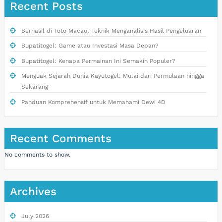
Recent Posts
Berhasil di Toto Macau: Teknik Menganalisis Hasil Pengeluaran
Bupatitogel: Game atau Investasi Masa Depan?
Bupatitogel: Kenapa Permainan Ini Semakin Populer?
Menguak Sejarah Dunia Kayutogel: Mulai dari Permulaan hingga
Sekarang
Panduan Komprehensif untuk Memahami Dewi 4D
Recent Comments
No comments to show.
Archives
July 2026