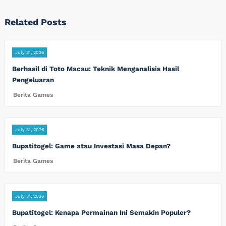
Related Posts
July 31, 2026
Berhasil di Toto Macau: Teknik Menganalisis Hasil
Pengeluaran
Berita Games
July 31, 2026
Bupatitogel: Game atau Investasi Masa Depan?
Berita Games
July 31, 2026
Bupatitogel: Kenapa Permainan Ini Semakin Populer?