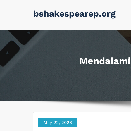
Skip
bshakespearep.org
to
content
Mendalami 
May 22, 2026