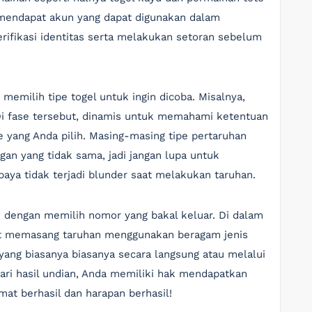
 mendapat akun yang dapat digunakan dalam
ifikasi identitas serta melakukan setoran sebelum
memilih tipe togel untuk ingin dicoba. Misalnya,
i fase tersebut, dinamis untuk memahami ketentuan
 yang Anda pilih. Masing-masing tipe pertaruhan
n yang tidak sama, jadi jangan lupa untuk
ya tidak terjadi blunder saat melakukan taruhan.
 dengan memilih nomor yang bakal keluar. Di dalam
pat memasang taruhan menggunakan beragam jenis
 yang biasanya biasanya secara langsung atau melalui
ari hasil undian, Anda memiliki hak mendapatkan
mat berhasil dan harapan berhasil!