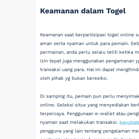
Keamanan dalam Togel
Keamanan saat berpartisipasi togel online 
aman serta nyaman untuk para pemain. Seb
permainan, anda perlu selalu teliti ketika 
izin tepat juga menggunakan pengamanan 
transaksi uang para. Hal ini dapat menghin
oleh pihak yg bukan beresiko.
Di samping itu, pemain pun perlu menyimak 
online. Seleksi situs yang menyediakan ber
terpercaya. Penggunaan e-wallet atau pen
nyaman saat melakukan transaksi.
kayutoge
pengguna yang lain tentang pengalaman mere