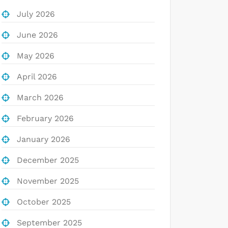
July 2026
June 2026
May 2026
April 2026
March 2026
February 2026
January 2026
December 2025
November 2025
October 2025
September 2025