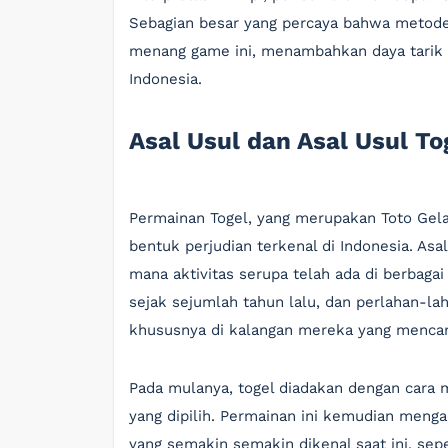
Sebagian besar yang percaya bahwa metode
menang game ini, menambahkan daya tarik u
Indonesia.
Asal Usul dan Asal Usul To
Permainan Togel, yang merupakan Toto Gela
bentuk perjudian terkenal di Indonesia. Asal
mana aktivitas serupa telah ada di berbagai
sejak sejumlah tahun lalu, dan perlahan-la
khususnya di kalangan mereka yang mencar
Pada mulanya, togel diadakan dengan cara
yang dipilih. Permainan ini kemudian meng
yang semakin semakin dikenal saat ini, sepe