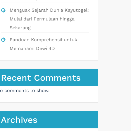
Menguak Sejarah Dunia Kayutogel:
Mulai dari Permulaan hingga
Sekarang
Panduan Komprehensif untuk
Memahami Dewi 4D
Recent Comments
o comments to show.
Archives