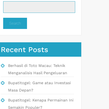
Search
Recent Posts
Berhasil di Toto Macau: Teknik
Menganalisis Hasil Pengeluaran
Bupatitogel: Game atau Investasi
Masa Depan?
Bupatitogel: Kenapa Permainan Ini
Semakin Populer?