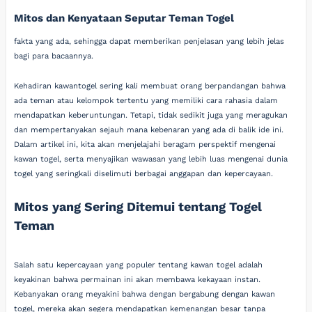
Mitos dan Kenyataan Seputar Teman Togel
fakta yang ada, sehingga dapat memberikan penjelasan yang lebih jelas
bagi para bacaannya.
Kehadiran kawantogel sering kali membuat orang berpandangan bahwa
ada teman atau kelompok tertentu yang memiliki cara rahasia dalam
mendapatkan keberuntungan. Tetapi, tidak sedikit juga yang meragukan
dan mempertanyakan sejauh mana kebenaran yang ada di balik ide ini.
Dalam artikel ini, kita akan menjelajahi beragam perspektif mengenai
kawan togel, serta menyajikan wawasan yang lebih luas mengenai dunia
togel yang seringkali diselimuti berbagai anggapan dan kepercayaan.
Mitos yang Sering Ditemui tentang Togel
Teman
Salah satu kepercayaan yang populer tentang kawan togel adalah
keyakinan bahwa permainan ini akan membawa kekayaan instan.
Kebanyakan orang meyakini bahwa dengan bergabung dengan kawan
togel, mereka akan segera mendapatkan kemenangan besar tanpa