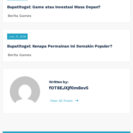
Bupatitogel: Game atau Investasi Masa Depan?
Berita Games
July 31, 2026
Bupatitogel: Kenapa Permainan Ini Semakin Populer?
Berita Games
Written by:
fOT8EJXjf0m8ov5
View All Posts