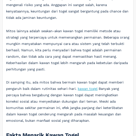
mengenali risiko yang ada. Anggapan ini sangat salah, karena
kenyataannya, keuntungan dari togel sangat bergantung pada chance dan
tidak ada jaminan keuntungan.
Mitos lainnya adalah seakan-akan kawan togel memiliki metode atau
strategi yang terpercaya untuk memenangkan permainan. Beberapa orang
mungkin menyatakan mempunyai cara atau sistem yang telah terbukti
berhasil. Namun, kita perlu menyadari bahwa togel adalah permainan
random, dan tidak ada cara yang dapat memastikan hasil menang.
Keberhasilan dalam kawan togel lebih mengarah pada kebetulan daripada
perhitungan yang pasti.
Di samping itu, ada mitos bahwa bermain kawan togel dapat memberi
pengaruh baik dalam rutinitas sehari-hari.
kawan togel
Banyak yang
percaya bahwa bergabung dengan kawan togel dapat meningkatkan
koneksi sosial atau menyediakan dukungan dari teman. Meski ada
komunitas sekitar permainan ini, efek jangka panjang dari keterlibatan
dalam kawan togel cenderung mengarah pada masalah keuangan dan
emosional, bukan manfaat sosial yang diharapkan.
Fakta Menarik Kawan Togel