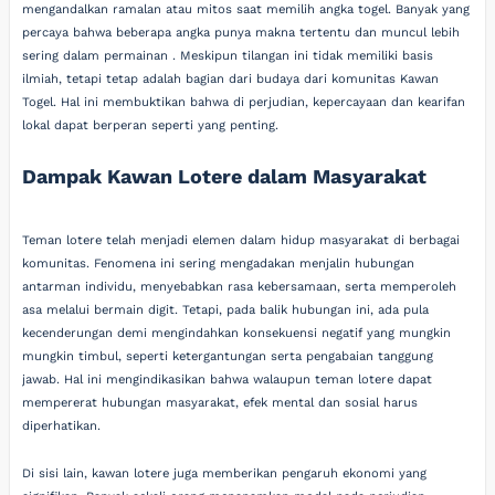
mengandalkan ramalan atau mitos saat memilih angka togel. Banyak yang
percaya bahwa beberapa angka punya makna tertentu dan muncul lebih
sering dalam permainan . Meskipun tilangan ini tidak memiliki basis
ilmiah, tetapi tetap adalah bagian dari budaya dari komunitas Kawan
Togel. Hal ini membuktikan bahwa di perjudian, kepercayaan dan kearifan
lokal dapat berperan seperti yang penting.
Dampak Kawan Lotere dalam Masyarakat
Teman lotere telah menjadi elemen dalam hidup masyarakat di berbagai
komunitas. Fenomena ini sering mengadakan menjalin hubungan
antarman individu, menyebabkan rasa kebersamaan, serta memperoleh
asa melalui bermain digit. Tetapi, pada balik hubungan ini, ada pula
kecenderungan demi mengindahkan konsekuensi negatif yang mungkin
mungkin timbul, seperti ketergantungan serta pengabaian tanggung
jawab. Hal ini mengindikasikan bahwa walaupun teman lotere dapat
mempererat hubungan masyarakat, efek mental dan sosial harus
diperhatikan.
Di sisi lain, kawan lotere juga memberikan pengaruh ekonomi yang