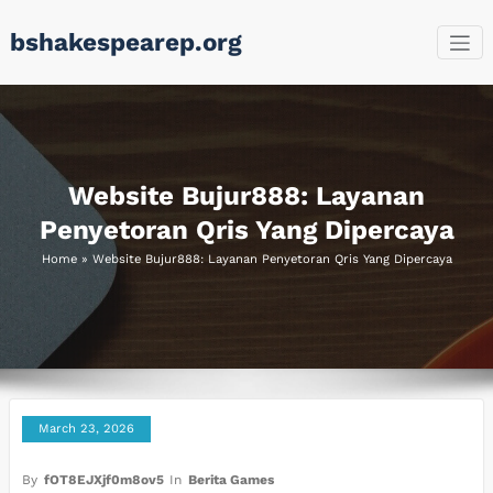
Skip
bshakespearep.org
to
content
Website Bujur888: Layanan
Penyetoran Qris Yang Dipercaya
Home
»
Website Bujur888: Layanan Penyetoran Qris Yang Dipercaya
March 23, 2026
By
fOT8EJXjf0m8ov5
In
Berita Games