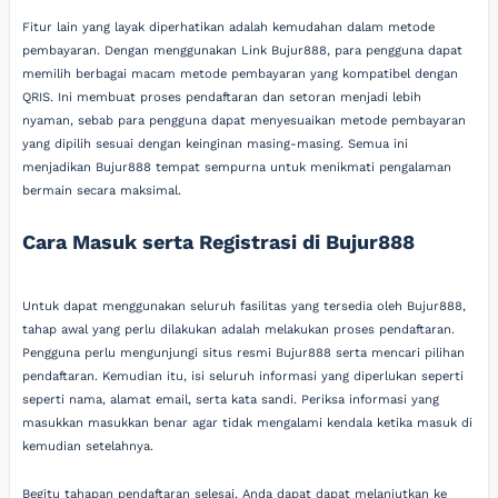
Fitur lain yang layak diperhatikan adalah kemudahan dalam metode
pembayaran. Dengan menggunakan Link Bujur888, para pengguna dapat
memilih berbagai macam metode pembayaran yang kompatibel dengan
QRIS. Ini membuat proses pendaftaran dan setoran menjadi lebih
nyaman, sebab para pengguna dapat menyesuaikan metode pembayaran
yang dipilih sesuai dengan keinginan masing-masing. Semua ini
menjadikan Bujur888 tempat sempurna untuk menikmati pengalaman
bermain secara maksimal.
Cara Masuk serta Registrasi di Bujur888
Untuk dapat menggunakan seluruh fasilitas yang tersedia oleh Bujur888,
tahap awal yang perlu dilakukan adalah melakukan proses pendaftaran.
Pengguna perlu mengunjungi situs resmi Bujur888 serta mencari pilihan
pendaftaran. Kemudian itu, isi seluruh informasi yang diperlukan seperti
seperti nama, alamat email, serta kata sandi. Periksa informasi yang
masukkan masukkan benar agar tidak mengalami kendala ketika masuk di
kemudian setelahnya.
Begitu tahapan pendaftaran selesai, Anda dapat dapat melanjutkan ke