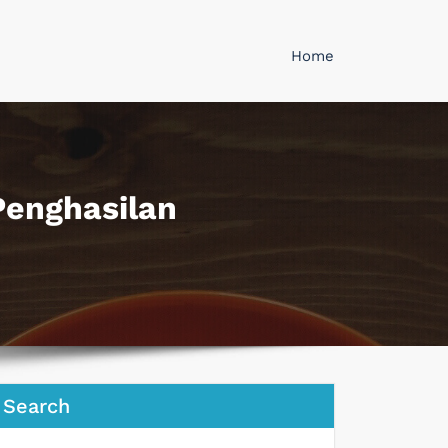
Home
Penghasilan
Search