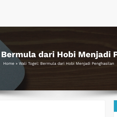
: Bermula dari Hobi Menjadi 
Home
»
Wali Togel: Bermula dari Hobi Menjadi Penghasilan