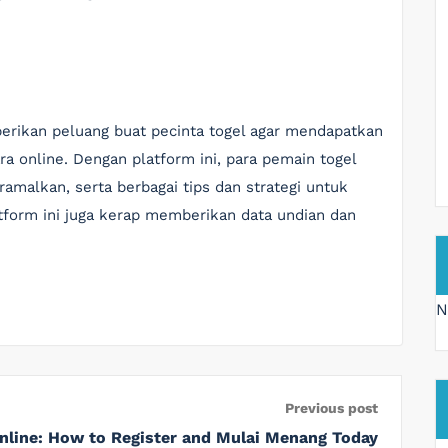
erikan peluang buat pecinta togel agar mendapatkan
ara online. Dengan platform ini, para pemain togel
amalkan, serta berbagai tips dan strategi untuk
orm ini juga kerap memberikan data undian dan
N
Previous post
line: How to Register and Mulai Menang Today