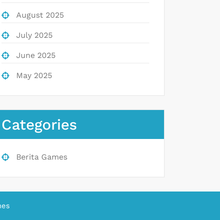
August 2025
July 2025
June 2025
May 2025
Categories
Berita Games
mes