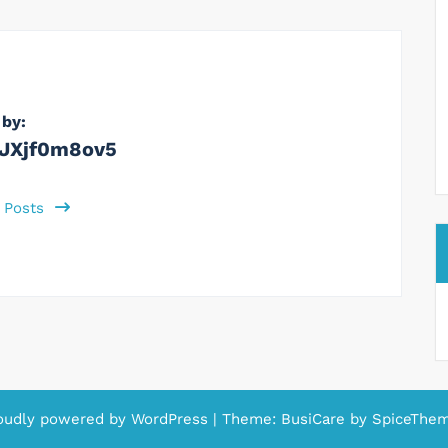
 by:
JXjf0m8ov5
l Posts
oudly powered by
WordPress
| Theme:
BusiCare
by
SpiceThe