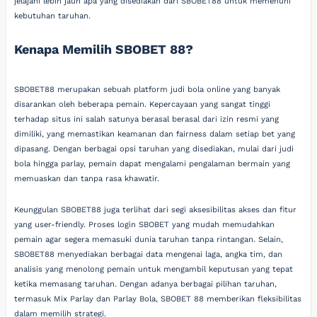
jelajahi lebih jauh apa yang disediakan dari SBOBET88 untuk memenuhi
kebutuhan taruhan.
Kenapa Memilih SBOBET 88?
SBOBET88 merupakan sebuah platform judi bola online yang banyak
disarankan oleh beberapa pemain. Kepercayaan yang sangat tinggi
terhadap situs ini salah satunya berasal berasal dari izin resmi yang
dimiliki, yang memastikan keamanan dan fairness dalam setiap bet yang
dipasang. Dengan berbagai opsi taruhan yang disediakan, mulai dari judi
bola hingga parlay, pemain dapat mengalami pengalaman bermain yang
memuaskan dan tanpa rasa khawatir.
Keunggulan SBOBET88 juga terlihat dari segi aksesibilitas akses dan fitur
yang user-friendly. Proses login SBOBET yang mudah memudahkan
pemain agar segera memasuki dunia taruhan tanpa rintangan. Selain,
SBOBET88 menyediakan berbagai data mengenai laga, angka tim, dan
analisis yang menolong pemain untuk mengambil keputusan yang tepat
ketika memasang taruhan. Dengan adanya berbagai pilihan taruhan,
termasuk Mix Parlay dan Parlay Bola, SBOBET 88 memberikan fleksibilitas
dalam memilih strategi.