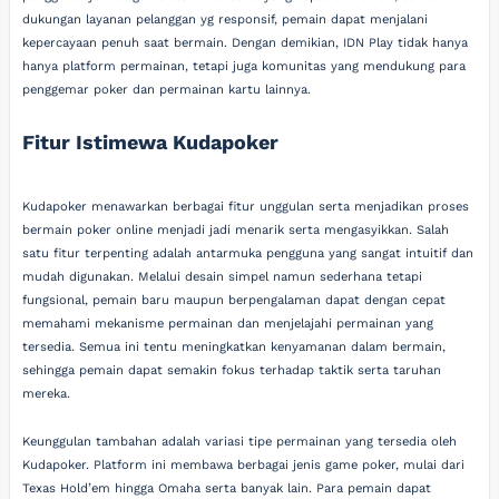
dukungan layanan pelanggan yg responsif, pemain dapat menjalani
kepercayaan penuh saat bermain. Dengan demikian, IDN Play tidak hanya
hanya platform permainan, tetapi juga komunitas yang mendukung para
penggemar poker dan permainan kartu lainnya.
Fitur Istimewa Kudapoker
Kudapoker menawarkan berbagai fitur unggulan serta menjadikan proses
bermain poker online menjadi jadi menarik serta mengasyikkan. Salah
satu fitur terpenting adalah antarmuka pengguna yang sangat intuitif dan
mudah digunakan. Melalui desain simpel namun sederhana tetapi
fungsional, pemain baru maupun berpengalaman dapat dengan cepat
memahami mekanisme permainan dan menjelajahi permainan yang
tersedia. Semua ini tentu meningkatkan kenyamanan dalam bermain,
sehingga pemain dapat semakin fokus terhadap taktik serta taruhan
mereka.
Keunggulan tambahan adalah variasi tipe permainan yang tersedia oleh
Kudapoker. Platform ini membawa berbagai jenis game poker, mulai dari
Texas Hold’em hingga Omaha serta banyak lain. Para pemain dapat