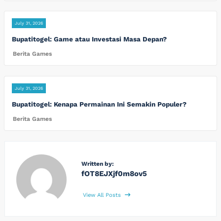
July 31, 2026
Bupatitogel: Game atau Investasi Masa Depan?
Berita Games
July 31, 2026
Bupatitogel: Kenapa Permainan Ini Semakin Populer?
Berita Games
Written by:
fOT8EJXjf0m8ov5
View All Posts