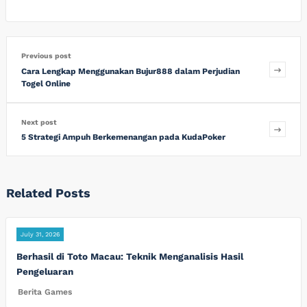
Previous post
Cara Lengkap Menggunakan Bujur888 dalam Perjudian
Togel Online
Next post
5 Strategi Ampuh Berkemenangan pada KudaPoker
Related Posts
July 31, 2026
Berhasil di Toto Macau: Teknik Menganalisis Hasil
Pengeluaran
Berita Games