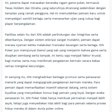
ini, peserta dapat merasakan beraneka ragam game poker, termasuk
Texas Holdem dan Omaha, yang seluruhnya dirancang sedemikian dengan
tampilan yang ramah pengguna. Hal ini memudahkan pemain baru untuk
mempelajari sambil berlaga, serta menawarkan ujian yang cukup bagi
player berpengalaman.
Fasilitas selain itu dari IDN adalah perlindungan dan integritas serta
diberikannya. Dengan sistem enkripsi sangat mutakhir, pemain dapat
merasa nyaman ketika melakukan transaksi keuangan serta berlaga. IDN
Poker pun mempunyai lisensi yang sah yang menjamin bahwa game serta
disajikan seimbang serta tampak. Ini tentu saja menjadi faktor krusial
bagi maniac serta mau menikmati pengalaman bermain secara bebas
cemas mengenai kecurangan.
Di samping itu, IDN menghadirkan berbagai promosi serta penawaran
menarik yang dapat mengupgrade pengalaman bermain mereka. Para
pemain dapat memanfaatkan insentif selamat datang, serta sistem
loyalitas yang menyediakan bonus bagi pemain yang loyal. Dengan aneka
penawaran ini, IDN Poker tidak hanya membuat permainan menjadi lebih
asyik, tetapi juga menyediakan nilai lebih bagi para pemain selama proses
hidup mereka di dalam dunia poker online.