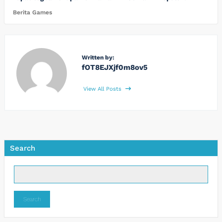
Berita Games
Written by:
fOT8EJXjf0m8ov5
View All Posts
Search
Search