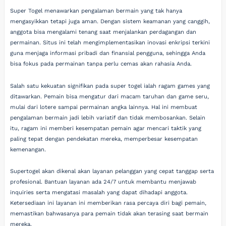
Super Togel menawarkan pengalaman bermain yang tak hanya
mengasyikkan tetapi juga aman. Dengan sistem keamanan yang canggih,
anggota bisa mengalami tenang saat menjalankan perdagangan dan
permainan. Situs ini telah mengimplementasikan inovasi enkripsi terkini
guna menjaga informasi pribadi dan finansial pengguna, sehingga Anda
bisa fokus pada permainan tanpa perlu cemas akan rahasia Anda.
Salah satu kekuatan signifikan pada super togel ialah ragam games yang
ditawarkan. Pemain bisa mengatur dari macam taruhan dan game seru,
mulai dari lotere sampai permainan angka lainnya. Hal ini membuat
pengalaman bermain jadi lebih variatif dan tidak membosankan. Selain
itu, ragam ini memberi kesempatan pemain agar mencari taktik yang
paling tepat dengan pendekatan mereka, memperbesar kesempatan
kemenangan.
Supertogel akan dikenal akan layanan pelanggan yang cepat tanggap serta
profesional. Bantuan layanan ada 24/7 untuk membantu menjawab
inquiries serta mengatasi masalah yang dapat dihadapi anggota.
Ketersediaan ini layanan ini memberikan rasa percaya diri bagi pemain,
memastikan bahwasanya para pemain tidak akan terasing saat bermain
mereka.