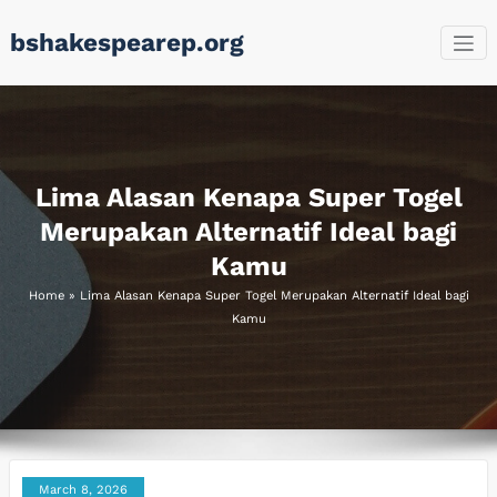
Skip
bshakespearep.org
to
content
Lima Alasan Kenapa Super Togel
Merupakan Alternatif Ideal bagi
Kamu
Home
»
Lima Alasan Kenapa Super Togel Merupakan Alternatif Ideal bagi
Kamu
March 8, 2026