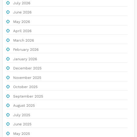
July 2026
June 2026
May 2026
April 2026
March 2026
February 2026
January 2026
December 2025
November 2025
October 2025
September 2025
August 2025
July 2025
June 2025
May 2025