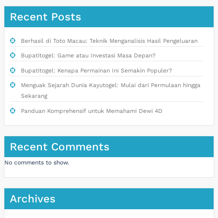
Recent Posts
Berhasil di Toto Macau: Teknik Menganalisis Hasil Pengeluaran
Bupatitogel: Game atau Investasi Masa Depan?
Bupatitogel: Kenapa Permainan Ini Semakin Populer?
Menguak Sejarah Dunia Kayutogel: Mulai dari Permulaan hingga
Sekarang
Panduan Komprehensif untuk Memahami Dewi 4D
Recent Comments
No comments to show.
Archives