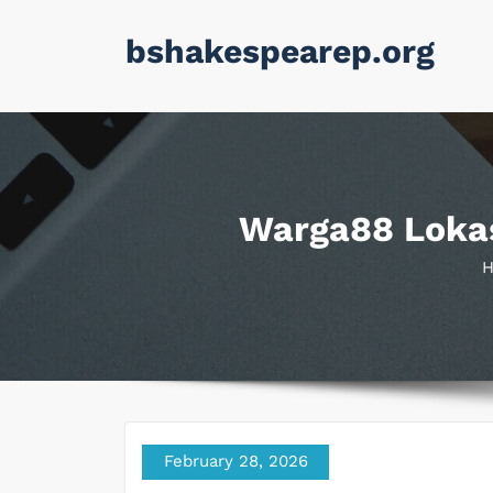
Skip
bshakespearep.org
to
content
Warga88 Lokas
February 28, 2026