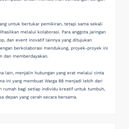
ng untuk bertukar pemikiran, tetapi sama sekali
hasilkan melalui kolaborasi. Para anggota jaringan
, dan event inovatif lainnya yang ditujukan
gan berkolaborasi mendukung, proyek-proyek ini
kan dan memberdayakan.
a lain, menjalin hubungan yang erat melalui cinta
ma ini yang membuat Warga 88 menjadi lebih dari
 rumah bagi setiap individu kreatif untuk tumbuh,
sa depan yang cerah secara bersama.