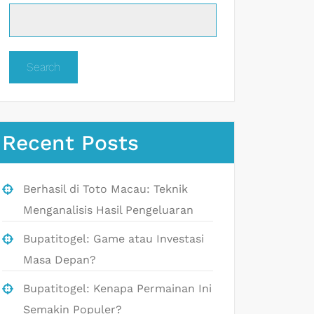
Search
Recent Posts
Berhasil di Toto Macau: Teknik
Menganalisis Hasil Pengeluaran
Bupatitogel: Game atau Investasi
Masa Depan?
Bupatitogel: Kenapa Permainan Ini
Semakin Populer?