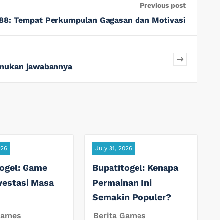
Previous post
88: Tempat Perkumpulan Gagasan dan Motivasi
emukan jawabannya
026
July 31, 2026
togel: Game
Bupatitogel: Kenapa
vestasi Masa
Permainan Ini
Semakin Populer?
Games
Berita Games