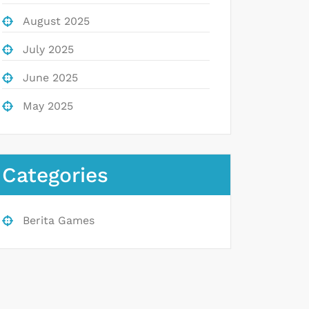
August 2025
July 2025
June 2025
May 2025
Categories
Berita Games