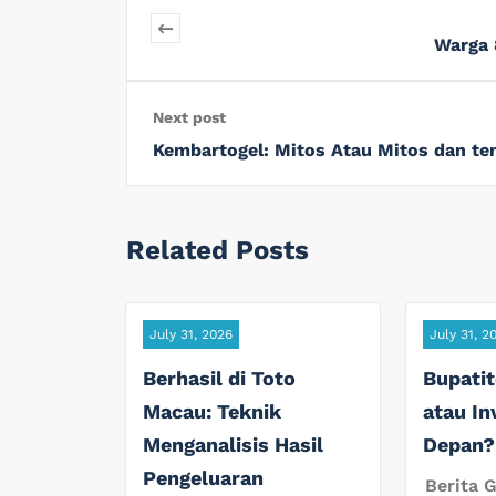
Warga 
Next post
Kembartogel: Mitos Atau Mitos dan t
Related Posts
July 31, 2026
July 31, 2
Berhasil di Toto
Bupati
Macau: Teknik
atau In
Menganalisis Hasil
Depan?
Pengeluaran
Berita 