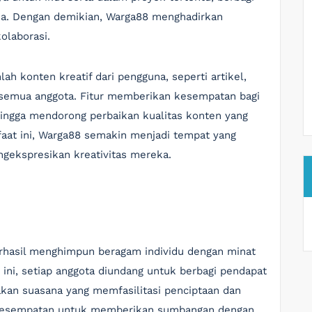
ma. Dengan demikian, Warga88 menghadirkan
olaborasi.
lah konten kreatif dari pengguna, seperti artikel,
 semua anggota. Fitur memberikan kesempatan bagi
ngga mendorong perbaikan kualitas konten yang
aat ini, Warga88 semakin menjadi tempat yang
engekspresikan kreativitas mereka.
rhasil menghimpun beragam individu dengan minat
 ini, setiap anggota diundang untuk berbagi pendapat
takan suasana yang memfasilitasi penciptaan dan
i kesempatan untuk memberikan sumbangan dengan