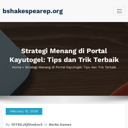
Skip
bshakespearep.org
to
content
Strategi Menang di Portal
Kayutogel: Tips dan Trik Terbaik
Home
»
Strategi Menang di Portal Kayutogel: Tips dan Trik Terbaik
February 10, 2026
By
fOT8EJXjf0m8ov5
In
Berita Games