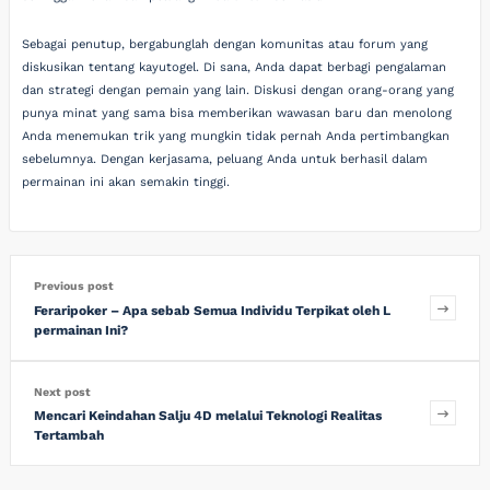
Sebagai penutup, bergabunglah dengan komunitas atau forum yang
diskusikan tentang kayutogel. Di sana, Anda dapat berbagi pengalaman
dan strategi dengan pemain yang lain. Diskusi dengan orang-orang yang
punya minat yang sama bisa memberikan wawasan baru dan menolong
Anda menemukan trik yang mungkin tidak pernah Anda pertimbangkan
sebelumnya. Dengan kerjasama, peluang Anda untuk berhasil dalam
permainan ini akan semakin tinggi.
Previous post
Feraripoker – Apa sebab Semua Individu Terpikat oleh L
permainan Ini?
Next post
Mencari Keindahan Salju 4D melalui Teknologi Realitas
Tertambah