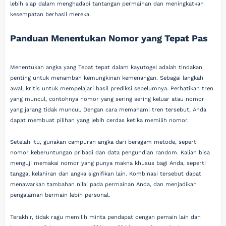
lebih siap dalam menghadapi tantangan permainan dan meningkatkan
kesempatan berhasil mereka.
Panduan Menentukan Nomor yang Tepat Pas
Menentukan angka yang Tepat tepat dalam kayutogel adalah tindakan
penting untuk menambah kemungkinan kemenangan. Sebagai langkah
awal, kritis untuk mempelajari hasil prediksi sebelumnya. Perhatikan tren
yang muncul, contohnya nomor yang sering sering keluar atau nomor
yang jarang tidak muncul. Dengan cara memahami tren tersebut, Anda
dapat membuat pilihan yang lebih cerdas ketika memilih nomor.
Setelah itu, gunakan campuran angka dari beragam metode, seperti
nomor keberuntungan pribadi dan data pengundian random. Kalian bisa
menguji memakai nomor yang punya makna khusus bagi Anda, seperti
tanggal kelahiran dan angka signifikan lain. Kombinasi tersebut dapat
menawarkan tambahan nilai pada permainan Anda, dan menjadikan
pengalaman bermain lebih personal.
Terakhir, tidak ragu memilih minta pendapat dengan pemain lain dan