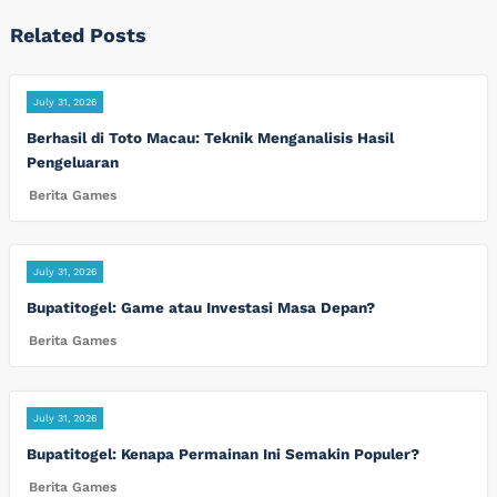
Related Posts
July 31, 2026
Berhasil di Toto Macau: Teknik Menganalisis Hasil
Pengeluaran
Berita Games
July 31, 2026
Bupatitogel: Game atau Investasi Masa Depan?
Berita Games
July 31, 2026
Bupatitogel: Kenapa Permainan Ini Semakin Populer?
Berita Games