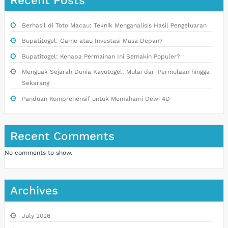
Berhasil di Toto Macau: Teknik Menganalisis Hasil Pengeluaran
Bupatitogel: Game atau Investasi Masa Depan?
Bupatitogel: Kenapa Permainan Ini Semakin Populer?
Menguak Sejarah Dunia Kayutogel: Mulai dari Permulaan hingga
Sekarang
Panduan Komprehensif untuk Memahami Dewi 4D
Recent Comments
No comments to show.
Archives
July 2026